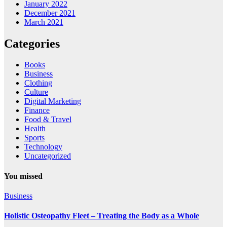
January 2022
December 2021
March 2021
Categories
Books
Business
Clothing
Culture
Digital Marketing
Finance
Food & Travel
Health
Sports
Technology
Uncategorized
You missed
Business
Holistic Osteopathy Fleet – Treating the Body as a Whole