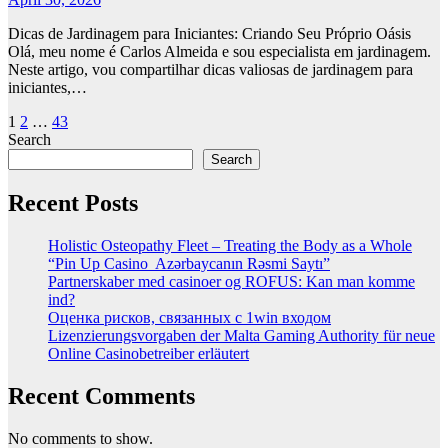
Dicas de Jardinagem para Iniciantes: Criando Seu Próprio Oásis
Olá, meu nome é Carlos Almeida e sou especialista em jardinagem.
Neste artigo, vou compartilhar dicas valiosas de jardinagem para
iniciantes,…
Posts
1
2
…
43
Search
pagination
Search
Recent Posts
Holistic Osteopathy Fleet – Treating the Body as a Whole
“Pin Up Casino ️ Azərbaycanın Rəsmi Saytı”
Partnerskaber med casinoer og ROFUS: Kan man komme
ind?
Оценка рисков, связанных с 1win входом
Lizenzierungsvorgaben der Malta Gaming Authority für neue
Online Casinobetreiber erläutert
Recent Comments
No comments to show.