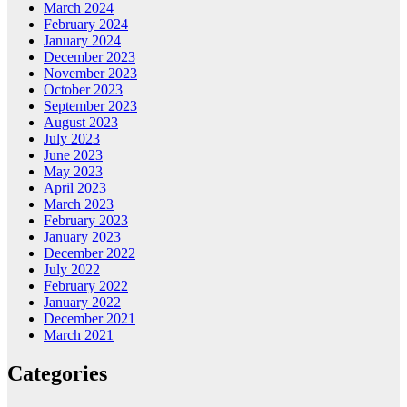
March 2024
February 2024
January 2024
December 2023
November 2023
October 2023
September 2023
August 2023
July 2023
June 2023
May 2023
April 2023
March 2023
February 2023
January 2023
December 2022
July 2022
February 2022
January 2022
December 2021
March 2021
Categories