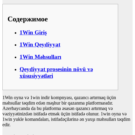
Содержимое
1Win Giriş
1Win Qeydiyyat
1Win Məhsulları
Qeydiyyat prosesinin növü və
xüsusiyyətləri
1Win oyna və 1win indir kompnyası, qazancı artırmaq üçün
məhsullar təqdim edən məşhur bir qazanma platformasıdır.
Azerbaycanda da bu platforma əsasən qazancı artırmaq və
vəziyyətinizdən istifadə etmək üçün istifadə olunur. 1win oyna və
1win yukle komandaları, istifadəçilərinə ən yaxşı məhsulları təqdim
edir.