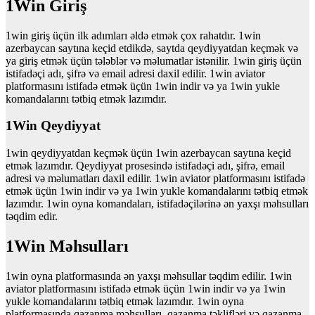
1Win Giriş
1win giriş üçün ilk adımları əldə etmək çox rahatdır. 1win
azerbaycan saytına keçid etdikdə, saytda qeydiyyatdan keçmək və
ya giriş etmək üçün tələblər və məlumatlar istənilir. 1win giriş üçün
istifadəçi adı, şifrə və email adresi daxil edilir. 1win aviator
platformasını istifadə etmək üçün 1win indir və ya 1win yukle
komandalarını tətbiq etmək lazımdır.
1Win Qeydiyyat
1win qeydiyyatdan keçmək üçün 1win azerbaycan saytına keçid
etmək lazımdır. Qeydiyyat prosesində istifadəçi adı, şifrə, email
adresi və məlumatları daxil edilir. 1win aviator platformasını istifadə
etmək üçün 1win indir və ya 1win yukle komandalarını tətbiq etmək
lazımdır. 1win oyna komandaları, istifadəçilərinə ən yaxşı məhsulları
təqdim edir.
1Win Məhsulları
1win oyna platformasında ən yaxşı məhsullar təqdim edilir. 1win
aviator platformasını istifadə etmək üçün 1win indir və ya 1win
yukle komandalarını tətbiq etmək lazımdır. 1win oyna
platformasında qazanma məhsulları, qazanma təklifləri və qazanma