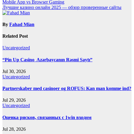
Post
Mobile App vs Browser Gaming
Лучшие казино онлайн 2025 — обзор проверенные сайты
navigation
By
Fahad Mian
Related Post
Uncategorized
“Pin Up Casino ️ Azərbaycanın Rəsmi Saytı”
Jul 30, 2026
Uncategorized
Partnerskaber med casinoer og ROFUS: Kan man komme ind?
Jul 29, 2026
Uncategorized
Оценка рисков, связанных с 1win входом
Jul 28, 2026