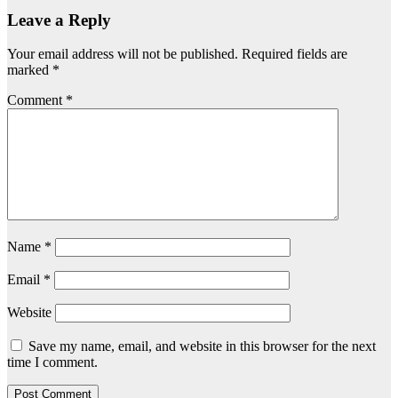
Leave a Reply
Your email address will not be published.
Required fields are
marked
*
Comment
*
Name
*
Email
*
Website
Save my name, email, and website in this browser for the next
time I comment.