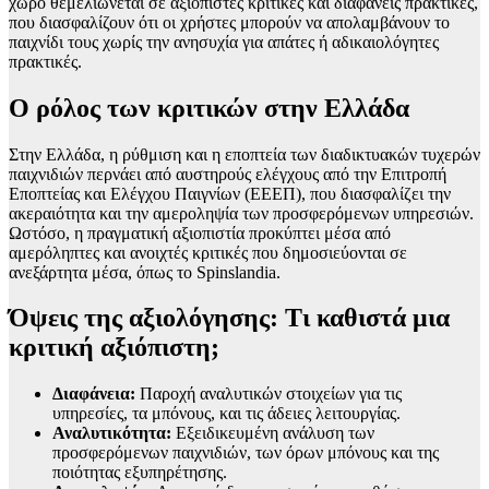
χώρο θεμελιώνεται σε αξιόπιστες κριτικές και διαφανείς πρακτικές,
που διασφαλίζουν ότι οι χρήστες μπορούν να απολαμβάνουν το
παιχνίδι τους χωρίς την ανησυχία για απάτες ή αδικαιολόγητες
πρακτικές.
Ο ρόλος των κριτικών στην Ελλάδα
Στην Ελλάδα, η ρύθμιση και η εποπτεία των διαδικτυακών τυχερών
παιχνιδιών περνάει από αυστηρούς ελέγχους από την Επιτροπή
Εποπτείας και Ελέγχου Παιγνίων (ΕΕΕΠ), που διασφαλίζει την
ακεραιότητα και την αμεροληψία των προσφερόμενων υπηρεσιών.
Ωστόσο, η πραγματική αξιοπιστία προκύπτει μέσα από
αμερόληπτες και ανοιχτές κριτικές που δημοσιεύονται σε
ανεξάρτητα μέσα, όπως το Spinslandia.
Όψεις της αξιολόγησης: Τι καθιστά μια
κριτική αξιόπιστη;
Διαφάνεια:
Παροχή αναλυτικών στοιχείων για τις
υπηρεσίες, τα μπόνους, και τις άδειες λειτουργίας.
Αναλυτικότητα:
Εξειδικευμένη ανάλυση των
προσφερόμενων παιχνιδιών, των όρων μπόνους και της
ποιότητας εξυπηρέτησης.