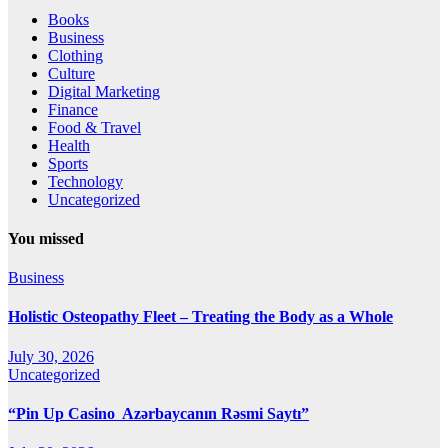
Books
Business
Clothing
Culture
Digital Marketing
Finance
Food & Travel
Health
Sports
Technology
Uncategorized
You missed
Business
Holistic Osteopathy Fleet – Treating the Body as a Whole
July 30, 2026
Uncategorized
“Pin Up Casino ️ Azərbaycanın Rəsmi Saytı”