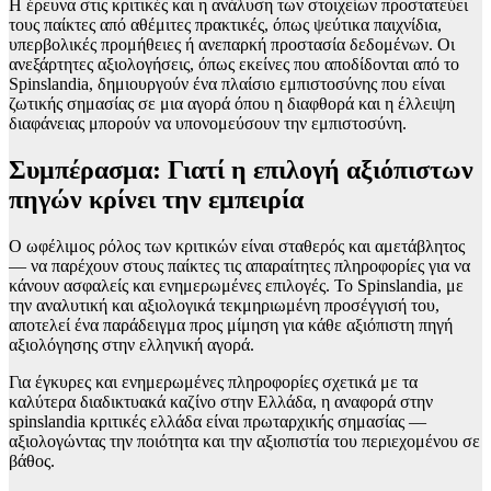
Η έρευνα στις κριτικές και η ανάλυση των στοιχείων προστατεύει
τους παίκτες από αθέμιτες πρακτικές, όπως ψεύτικα παιχνίδια,
υπερβολικές προμήθειες ή ανεπαρκή προστασία δεδομένων. Οι
ανεξάρτητες αξιολογήσεις, όπως εκείνες που αποδίδονται από το
Spinslandia, δημιουργούν ένα πλαίσιο εμπιστοσύνης που είναι
ζωτικής σημασίας σε μια αγορά όπου η διαφθορά και η έλλειψη
διαφάνειας μπορούν να υπονομεύσουν την εμπιστοσύνη.
Συμπέρασμα: Γιατί η επιλογή αξιόπιστων
πηγών κρίνει την εμπειρία
Ο ωφέλιμος ρόλος των κριτικών είναι σταθερός και αμετάβλητος
— να παρέχουν στους παίκτες τις απαραίτητες πληροφορίες για να
κάνουν ασφαλείς και ενημερωμένες επιλογές. Το Spinslandia, με
την αναλυτική και αξιολογικά τεκμηριωμένη προσέγγισή του,
αποτελεί ένα παράδειγμα προς μίμηση για κάθε αξιόπιστη πηγή
αξιολόγησης στην ελληνική αγορά.
Για έγκυρες και ενημερωμένες πληροφορίες σχετικά με τα
καλύτερα διαδικτυακά καζίνο στην Ελλάδα, η αναφορά στην
spinslandia κριτικές ελλάδα είναι πρωταρχικής σημασίας —
αξιολογώντας την ποιότητα και την αξιοπιστία του περιεχομένου σε
βάθος.