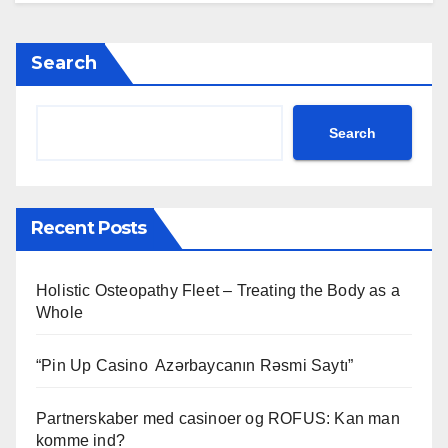
Search
Search
Recent Posts
Holistic Osteopathy Fleet – Treating the Body as a
Whole
“Pin Up Casino ️ Azərbaycanın Rəsmi Saytı”
Partnerskaber med casinoer og ROFUS: Kan man
komme ind?