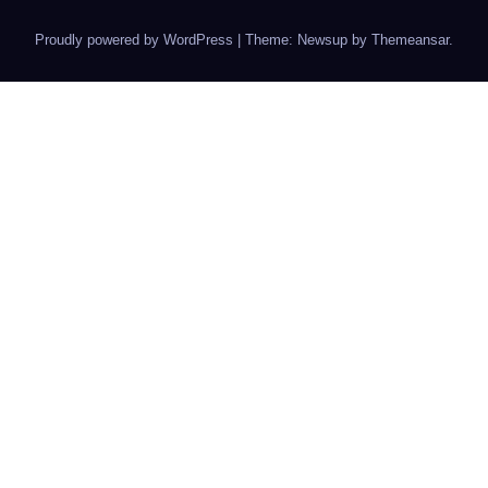
Proudly powered by WordPress
|
Theme: Newsup by
Themeansar
.