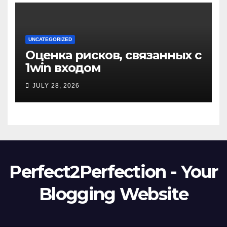
UNCATEGORIZED
Оценка рисков, связанных с
1win входом
JULY 28, 2026
Perfect2Perfection - Your
Blogging Website