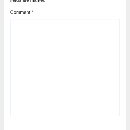
fields are marked
*
Comment
*