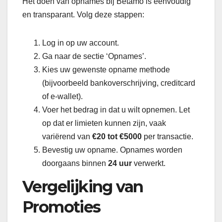
Het doen van opnames bij Betamo is eenvoudig
en transparant. Volg deze stappen:
Log in op uw account.
Ga naar de sectie ‘Opnames’.
Kies uw gewenste opname methode
(bijvoorbeeld bankoverschrijving, creditcard
of e-wallet).
Voer het bedrag in dat u wilt opnemen. Let
op dat er limieten kunnen zijn, vaak
variërend van
€20 tot €5000
per transactie.
Bevestig uw opname. Opnames worden
doorgaans binnen
24 uur
verwerkt.
Vergelijking van
Promoties