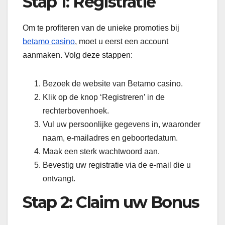
Stap 1: Registratie
Om te profiteren van de unieke promoties bij
betamo casino
, moet u eerst een account
aanmaken. Volg deze stappen:
Bezoek de website van Betamo casino.
Klik op de knop ‘Registreren’ in de
rechterbovenhoek.
Vul uw persoonlijke gegevens in, waaronder
naam, e-mailadres en geboortedatum.
Maak een sterk wachtwoord aan.
Bevestig uw registratie via de e-mail die u
ontvangt.
Stap 2: Claim uw Bonus