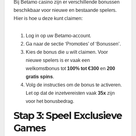
Bij Betamo casino zijn er verschillende bonussen
beschikbaar voor nieuwe en bestaande spelers.
Hier is hoe u deze kunt claimen:
Log in op uw Betamo-account.
Ga naar de sectie ‘Promoties’ of ‘Bonussen’.
Kies de bonus die u wilt claimen. Voor
nieuwe spelers is er vaak een
welkomstbonus tot
100% tot €300
en
200
gratis spins
.
Volg de instructies om de bonus te activeren.
Let op dat de inzetvereisten vaak
35x
zijn
voor het bonusbedrag.
Stap 3: Speel Exclusieve
Games