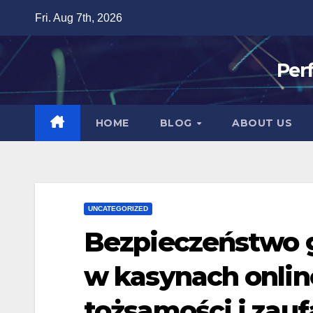
Skip
Fri. Aug 7th, 2026
to
content
Per
HOME
BLOG
ABOUT US
UNCATEGORIZED
Bezpieczeństwo g
w kasynach online
tożsamości i zauf