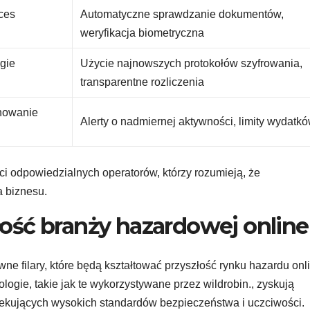
ces
Automatyczne sprawdzanie dokumentów,
weryfikacja biometryczna
gie
Użycie najnowszych protokołów szyfrowania,
transparentne rozliczenia
howanie
Alerty o nadmiernej aktywności, limity wydatk
i odpowiedzialnych operatorów, którzy rozumieją, że
a biznesu.
ość branży hazardowej online
ne filary, które będą kształtować przyszłość rynku hazardu onl
ogie, takie jak te wykorzystywane przez wildrobin., zyskują
ekujących wysokich standardów bezpieczeństwa i uczciwości.