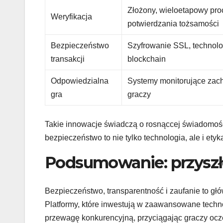
Złożony, wieloetapowy pro
Weryfikacja
potwierdzania tożsamości
Bezpieczeństwo
Szyfrowanie SSL, technolo
transakcji
blockchain
Odpowiedzialna
Systemy monitorujące zac
gra
graczy
Takie innowacje świadczą o rosnąccej świadomośc
bezpieczeństwo to nie tylko technologia, ale i etyk
Podsumowanie: przyszł
Bezpieczeństwo, transparentność i zaufanie to głów
Platformy, które inwestują w zaawansowane technol
przewagę konkurencyjną, przyciągając graczy ocz