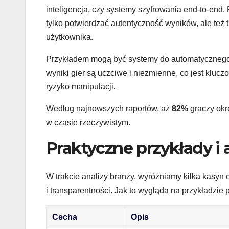
inteligencja, czy systemy szyfrowania end-to-end. 
tylko potwierdzać autentyczność wyników, ale też 
użytkownika.
Przykładem mogą być systemy do automatycznego 
wyniki gier są uczciwe i niezmienne, co jest kluc
ryzyko manipulacji.
Według najnowszych raportów, aż
82%
graczy okr
w czasie rzeczywistym.
Praktyczne przykłady i 
W trakcie analizy branży, wyróżniamy kilka kasyn
i transparentności. Jak to wygląda na przykładzie 
Cecha
Opis