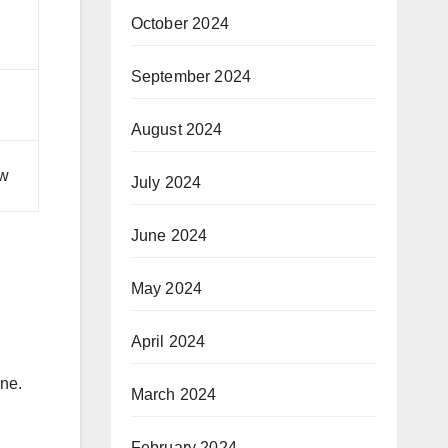
October 2024
September 2024
August 2024
ów
July 2024
June 2024
May 2024
April 2024
ine.
March 2024
February 2024