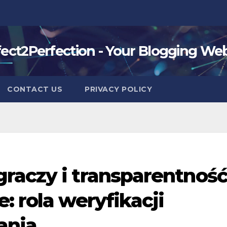
fect2Perfection - Your Blogging Web
CONTACT US
PRIVACY POLICY
raczy i transparentnoś
: rola weryfikacji
ania