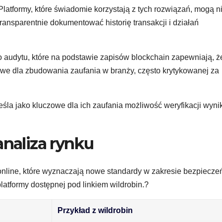
Platformy, które świadomie korzystają z tych rozwiązań, mogą n
transparentnie dokumentować historię transakcji i działań
audytu, które na podstawie zapisów blockchain zapewniają, ż
zowe dla zbudowania zaufania w branży, często krytykowanej za
eśla jako kluczowe dla ich zaufania możliwość weryfikacji wyn
analiza rynku
 online, które wyznaczają nowe standardy w zakresie bezpiecz
platformy dostępnej pod linkiem wildrobin.?
Przykład z wildrobin