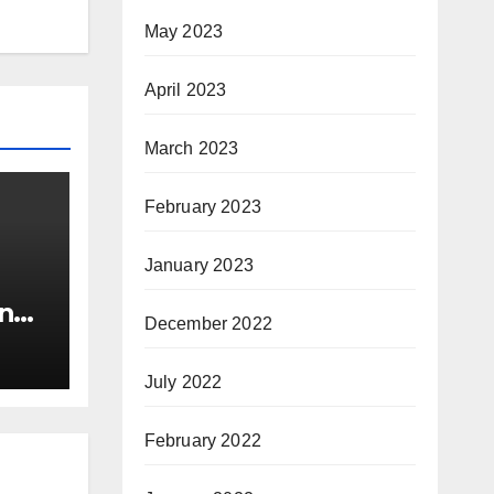
May 2023
April 2023
March 2023
February 2023
January 2023
n
December 2022
July 2022
February 2022