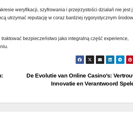
esie weryfikacji, szyfrowania i przejrzystości działań nie jest 
chcą utrzymać reputację w coraz bardziej rygorystycznym środo
traktować bezpieczeństwo jako integralną część experience,
niu.
n:
De Evolutie van Online Casino’s: Vertro
Innovatie en Verantwoord Spe