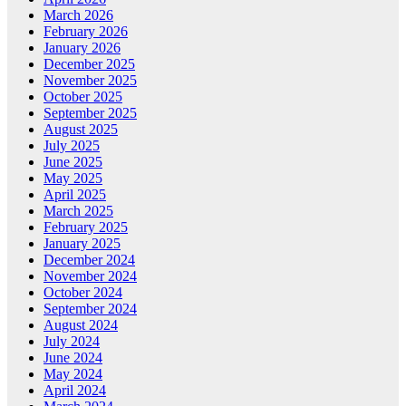
March 2026
February 2026
January 2026
December 2025
November 2025
October 2025
September 2025
August 2025
July 2025
June 2025
May 2025
April 2025
March 2025
February 2025
January 2025
December 2024
November 2024
October 2024
September 2024
August 2024
July 2024
June 2024
May 2024
April 2024