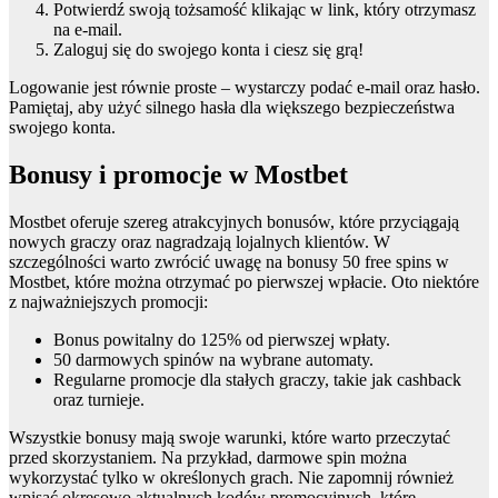
Potwierdź swoją tożsamość klikając w link, który otrzymasz
na e-mail.
Zaloguj się do swojego konta i ciesz się grą!
Logowanie jest równie proste – wystarczy podać e-mail oraz hasło.
Pamiętaj, aby użyć silnego hasła dla większego bezpieczeństwa
swojego konta.
Bonusy i promocje w Mostbet
Mostbet oferuje szereg atrakcyjnych bonusów, które przyciągają
nowych graczy oraz nagradzają lojalnych klientów. W
szczególności warto zwrócić uwagę na bonusy 50 free spins w
Mostbet, które można otrzymać po pierwszej wpłacie. Oto niektóre
z najważniejszych promocji:
Bonus powitalny do 125% od pierwszej wpłaty.
50 darmowych spinów na wybrane automaty.
Regularne promocje dla stałych graczy, takie jak cashback
oraz turnieje.
Wszystkie bonusy mają swoje warunki, które warto przeczytać
przed skorzystaniem. Na przykład, darmowe spin można
wykorzystać tylko w określonych grach. Nie zapomnij również
wpisać okresowo aktualnych kodów promocyjnych, które