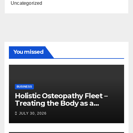
Uncategorized
You missed
BUSINESS
Holistic Osteopathy Fleet –
Treating the Body as a
Whole
JULY 30, 2026