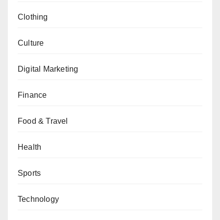
Clothing
Culture
Digital Marketing
Finance
Food & Travel
Health
Sports
Technology