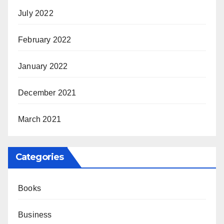
July 2022
February 2022
January 2022
December 2021
March 2021
Categories
Books
Business