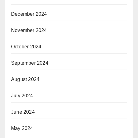
December 2024
November 2024
October 2024
September 2024
August 2024
July 2024
June 2024
May 2024