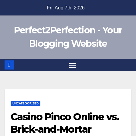
Skip
Fri. Aug 7th, 2026
to
content
Perfect2Perfection - Your
Blogging Website
UNCATEGORIZED
Casino Pinco Online vs.
Brick-and-Mortar