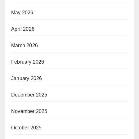
May 2026
April 2026
March 2026
February 2026
January 2026
December 2025
November 2025
October 2025