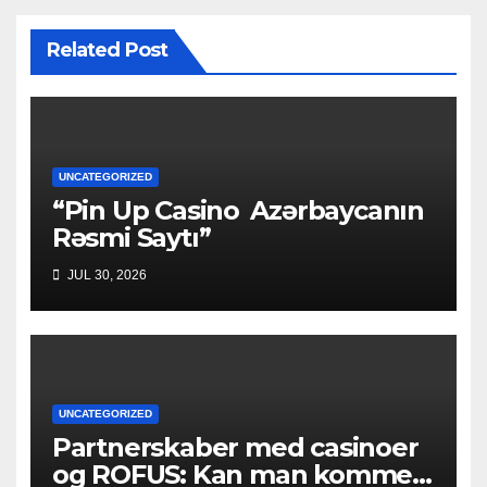
Related Post
UNCATEGORIZED
“Pin Up Casino ️ Azərbaycanın
Rəsmi Saytı”
JUL 30, 2026
UNCATEGORIZED
Partnerskaber med casinoer
og ROFUS: Kan man komme