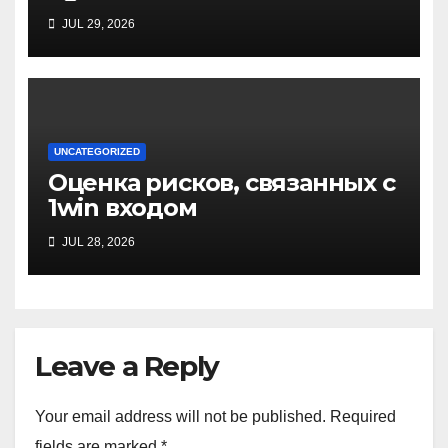
ind?
JUL 29, 2026
UNCATEGORIZED
Оценка рисков, связанных с
1win входом
JUL 28, 2026
Leave a Reply
Your email address will not be published.
Required
fields are marked
*