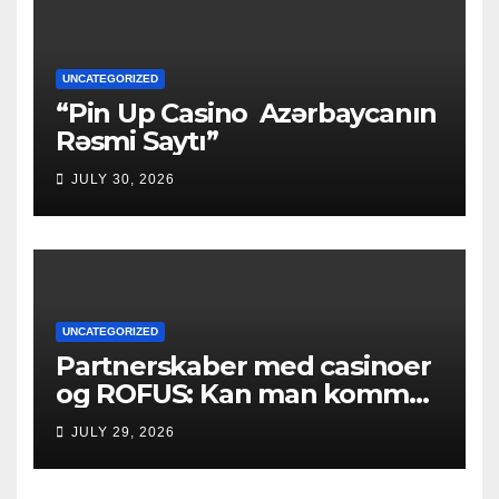
UNCATEGORIZED
“Pin Up Casino ️ Azərbaycanın
Rəsmi Saytı”
JULY 30, 2026
UNCATEGORIZED
Partnerskaber med casinoer
og ROFUS: Kan man komme
ind?
JULY 29, 2026