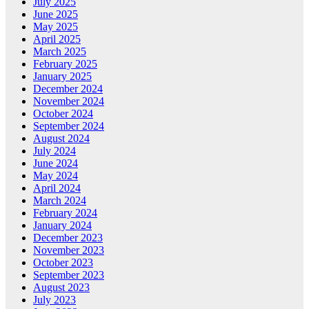
July 2025
June 2025
May 2025
April 2025
March 2025
February 2025
January 2025
December 2024
November 2024
October 2024
September 2024
August 2024
July 2024
June 2024
May 2024
April 2024
March 2024
February 2024
January 2024
December 2023
November 2023
October 2023
September 2023
August 2023
July 2023