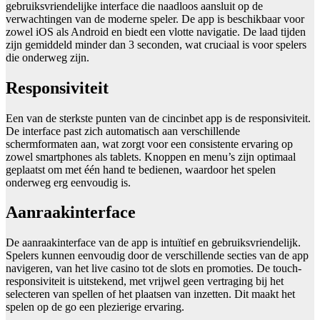
gebruiksvriendelijke interface die naadloos aansluit op de
verwachtingen van de moderne speler. De app is beschikbaar voor
zowel iOS als Android en biedt een vlotte navigatie. De laad tijden
zijn gemiddeld minder dan 3 seconden, wat cruciaal is voor spelers
die onderweg zijn.
Responsiviteit
Een van de sterkste punten van de cincinbet app is de responsiviteit.
De interface past zich automatisch aan verschillende
schermformaten aan, wat zorgt voor een consistente ervaring op
zowel smartphones als tablets. Knoppen en menu’s zijn optimaal
geplaatst om met één hand te bedienen, waardoor het spelen
onderweg erg eenvoudig is.
Aanraakinterface
De aanraakinterface van de app is intuïtief en gebruiksvriendelijk.
Spelers kunnen eenvoudig door de verschillende secties van de app
navigeren, van het live casino tot de slots en promoties. De touch-
responsiviteit is uitstekend, met vrijwel geen vertraging bij het
selecteren van spellen of het plaatsen van inzetten. Dit maakt het
spelen op de go een plezierige ervaring.