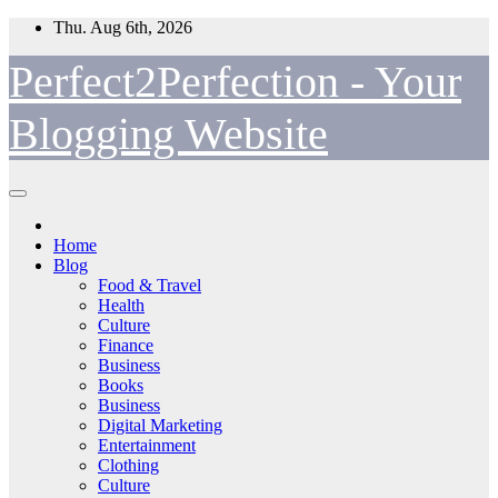
Skip
Thu. Aug 6th, 2026
to
content
Perfect2Perfection - Your
Blogging Website
Home
Blog
Food & Travel
Health
Culture
Finance
Business
Books
Business
Digital Marketing
Entertainment
Clothing
Culture