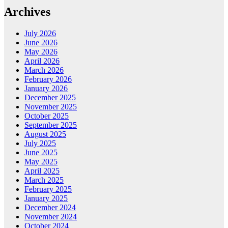
Archives
July 2026
June 2026
May 2026
April 2026
March 2026
February 2026
January 2026
December 2025
November 2025
October 2025
September 2025
August 2025
July 2025
June 2025
May 2025
April 2025
March 2025
February 2025
January 2025
December 2024
November 2024
October 2024