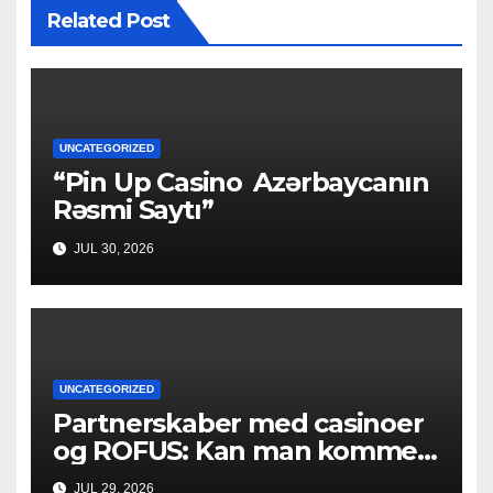
Related Post
UNCATEGORIZED
“Pin Up Casino ️ Azərbaycanın
Rəsmi Saytı”
JUL 30, 2026
UNCATEGORIZED
Partnerskaber med casinoer
og ROFUS: Kan man komme
ind?
JUL 29, 2026