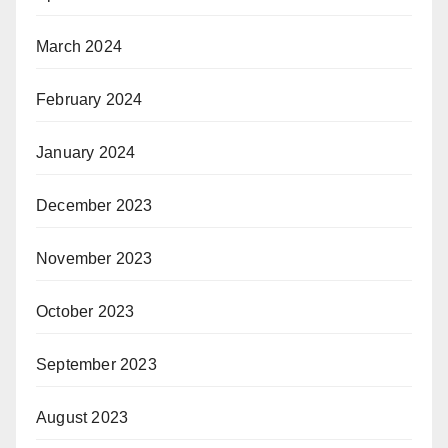
March 2024
February 2024
January 2024
December 2023
November 2023
October 2023
September 2023
August 2023