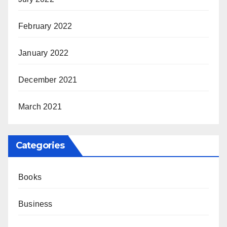
February 2022
January 2022
December 2021
March 2021
Categories
Books
Business