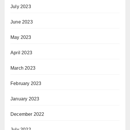
July 2023
June 2023
May 2023
April 2023
March 2023
February 2023
January 2023
December 2022
July 2022