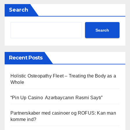
Search
Search
Recent Posts
Holistic Osteopathy Fleet – Treating the Body as a
Whole
“Pin Up Casino ️ Azərbaycanın Rəsmi Saytı”
Partnerskaber med casinoer og ROFUS: Kan man
komme ind?