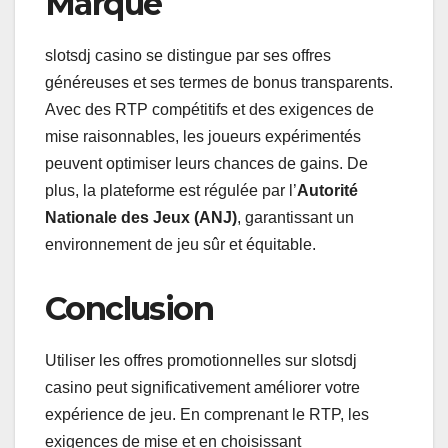
Marque
slotsdj casino se distingue par ses offres
généreuses et ses termes de bonus transparents.
Avec des RTP compétitifs et des exigences de
mise raisonnables, les joueurs expérimentés
peuvent optimiser leurs chances de gains. De
plus, la plateforme est régulée par l’
Autorité
Nationale des Jeux (ANJ)
, garantissant un
environnement de jeu sûr et équitable.
Conclusion
Utiliser les offres promotionnelles sur slotsdj
casino peut significativement améliorer votre
expérience de jeu. En comprenant le RTP, les
exigences de mise et en choisissant