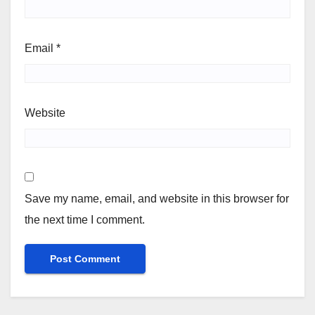
Email
*
Website
Save my name, email, and website in this browser for
the next time I comment.