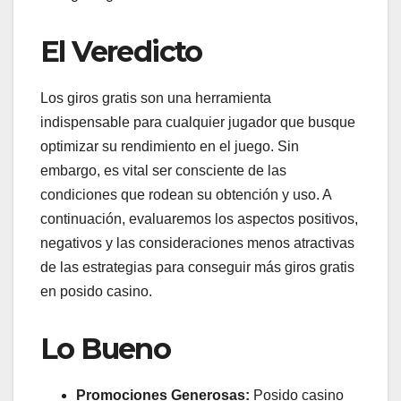
El Veredicto
Los giros gratis son una herramienta
indispensable para cualquier jugador que busque
optimizar su rendimiento en el juego. Sin
embargo, es vital ser consciente de las
condiciones que rodean su obtención y uso. A
continuación, evaluaremos los aspectos positivos,
negativos y las consideraciones menos atractivas
de las estrategias para conseguir más giros gratis
en posido casino.
Lo Bueno
Promociones Generosas:
Posido casino