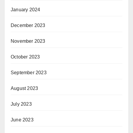
January 2024
December 2023
November 2023
October 2023
September 2023
August 2023
July 2023
June 2023