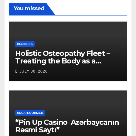
You missed
BUSINESS
Holistic Osteopathy Fleet –
Treating the Body as a
Whole
JULY 30, 2026
UNCATEGORIZED
“Pin Up Casino ️ Azərbaycanın
Rəsmi Saytı”