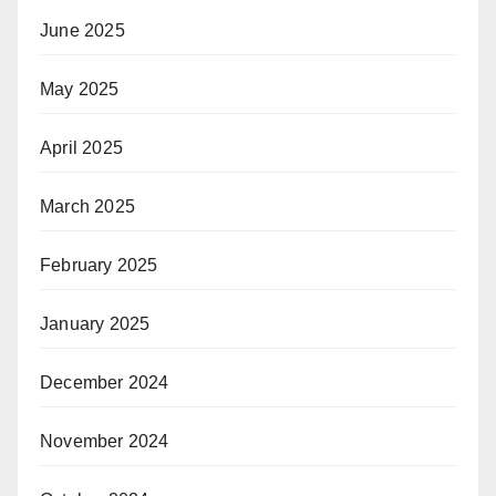
June 2025
May 2025
April 2025
March 2025
February 2025
January 2025
December 2024
November 2024