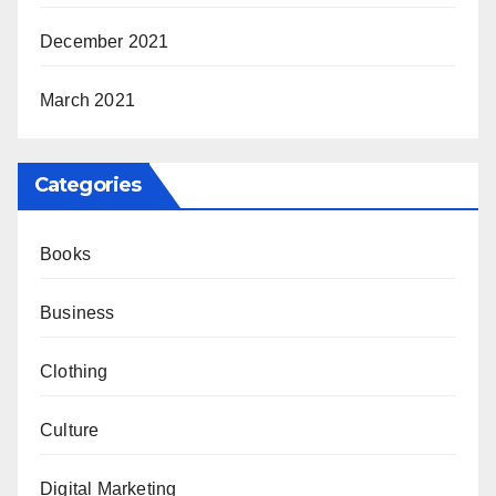
December 2021
March 2021
Categories
Books
Business
Clothing
Culture
Digital Marketing