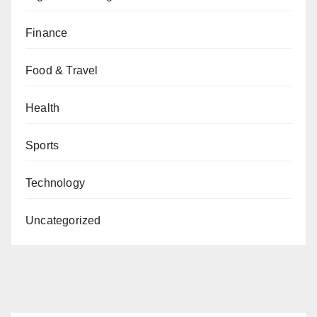
Finance
Food & Travel
Health
Sports
Technology
Uncategorized