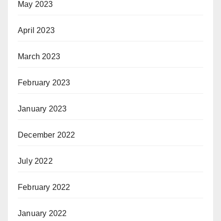
May 2023
April 2023
March 2023
February 2023
January 2023
December 2022
July 2022
February 2022
January 2022