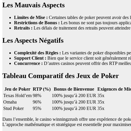
Les Mauvais Aspects
Limites de Mise :
Certaines tables de poker peuvent avoir des l
Restrictions de Bonus :
Les bonus ne sont pas toujours applicabl
Retraits :
Les délais de traitement des retraits peuvent atteindr
Les Aspects Négatifs
Complexité des Règles :
Les variantes de poker disponibles peu
Support Client :
Bien que le service client soit généralement r
Concurrence :
D’autres casinos peuvent offrir des RTP meilleur
Tableau Comparatif des Jeux de Poker
Jeu de Poker
RTP (%)
Bonus de Bienvenue
Exigences de Mi
Texas Hold’em
98%
100% jusqu’à 200 EUR
35x
Omaha
96%
100% jusqu’à 200 EUR
35x
Stud Poker
95%
100% jusqu’à 200 EUR
35x
Dans l’ensemble, le casino winningzrush offre une expérience de poker 
L’approche mathématique et stratégique est essentielle pour maximise