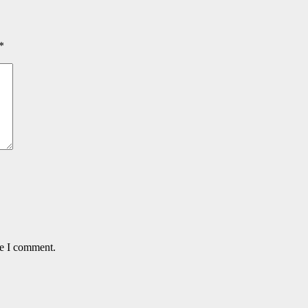
*
me I comment.