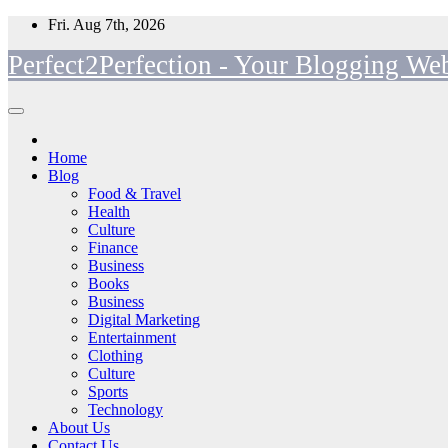
Skip
Fri. Aug 7th, 2026
to
Perfect2Perfection - Your Blogging Web
content
Home
Blog
Food & Travel
Health
Culture
Finance
Business
Books
Business
Digital Marketing
Entertainment
Clothing
Culture
Sports
Technology
About Us
Contact Us