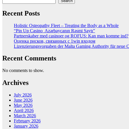
Search
Recent Posts
Holistic Osteopathy Fleet – Treating the Body as a Whole
“Pin Up Casino ️ Azərbaycanın Rəsmi Saytı”
Partnerskaber med casinoer og ROFUS: Kan man komme ind?
Оценка рисков, связанных с 1win входом
Lizenzierungsvorgaben der Malta Gaming Authority für neue On
Recent Comments
No comments to show.
Archives
July 2026
June 2026
May 2026
April 2026
March 2026
February 2026
January 2026