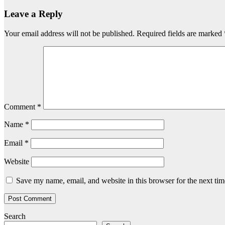
Leave a Reply
Your email address will not be published.
Required fields are marked
Comment
*
Name
*
Email
*
Website
Save my name, email, and website in this browser for the next ti
Search