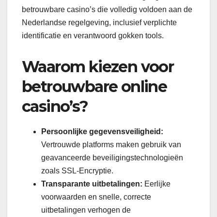
betrouwbare casino’s die volledig voldoen aan de
Nederlandse regelgeving, inclusief verplichte
identificatie en verantwoord gokken tools.
Waarom kiezen voor
betrouwbare online
casino’s?
Persoonlijke gegevensveiligheid:
Vertrouwde platforms maken gebruik van
geavanceerde beveiligingstechnologieën
zoals SSL-Encryptie.
Transparante uitbetalingen:
Eerlijke
voorwaarden en snelle, correcte
uitbetalingen verhogen de