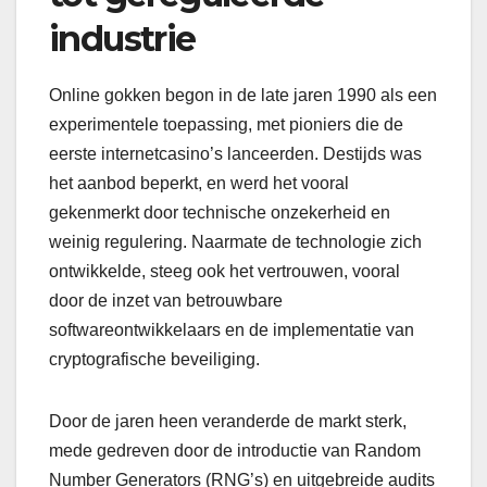
industrie
Online gokken begon in de late jaren 1990 als een
experimentele toepassing, met pioniers die de
eerste internetcasino’s lanceerden. Destijds was
het aanbod beperkt, en werd het vooral
gekenmerkt door technische onzekerheid en
weinig regulering. Naarmate de technologie zich
ontwikkelde, steeg ook het vertrouwen, vooral
door de inzet van betrouwbare
softwareontwikkelaars en de implementatie van
cryptografische beveiliging.
Door de jaren heen veranderde de markt sterk,
mede gedreven door de introductie van Random
Number Generators (RNG’s) en uitgebreide audits