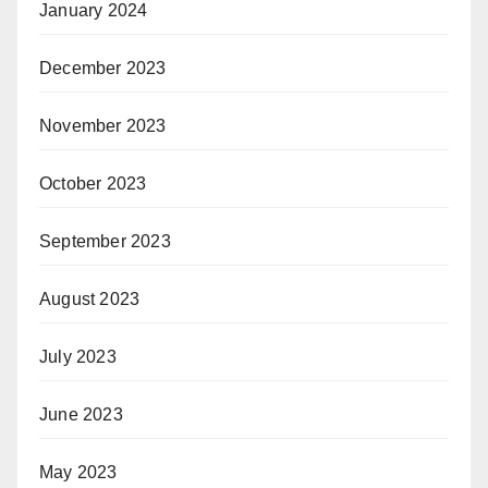
January 2024
December 2023
November 2023
October 2023
September 2023
August 2023
July 2023
June 2023
May 2023