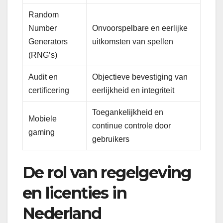
Random
Number
Onvoorspelbare en eerlijke
Generators
uitkomsten van spellen
(RNG’s)
Audit en
Objectieve bevestiging van
certificering
eerlijkheid en integriteit
Toegankelijkheid en
Mobiele
continue controle door
gaming
gebruikers
De rol van regelgeving
en licenties in
Nederland