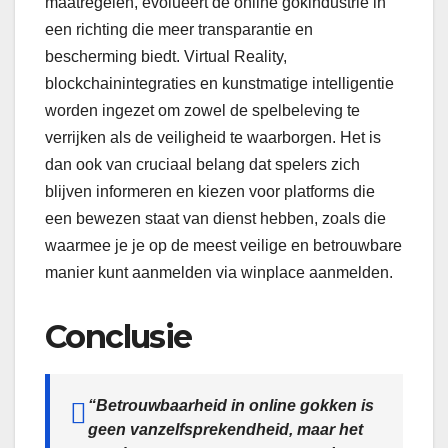
maatregelen, evolueert de online gokindustrie in
een richting die meer transparantie en
bescherming biedt. Virtual Reality,
blockchainintegraties en kunstmatige intelligentie
worden ingezet om zowel de spelbeleving te
verrijken als de veiligheid te waarborgen. Het is
dan ook van cruciaal belang dat spelers zich
blijven informeren en kiezen voor platforms die
een bewezen staat van dienst hebben, zoals die
waarmee je je op de meest veilige en betrouwbare
manier kunt aanmelden via winplace aanmelden.
Conclusie
“Betrouwbaarheid in online gokken is
geen vanzelfsprekendheid, maar het