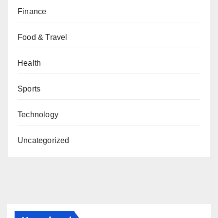
Finance
Food & Travel
Health
Sports
Technology
Uncategorized