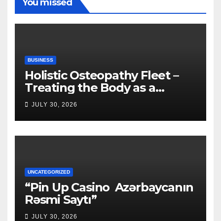
You missed
BUSINESS
Holistic Osteopathy Fleet –
Treating the Body as a
Whole
JULY 30, 2026
UNCATEGORIZED
“Pin Up Casino ️ Azərbaycanın
Rəsmi Saytı”
JULY 30, 2026