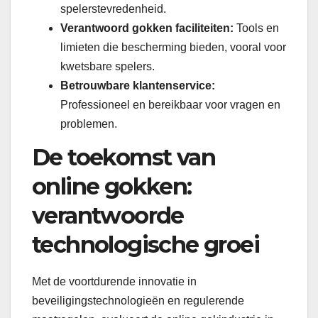
spelerstevredenheid.
Verantwoord gokken faciliteiten:
Tools en
limieten die bescherming bieden, vooral voor
kwetsbare spelers.
Betrouwbare klantenservice:
Professioneel en bereikbaar voor vragen en
problemen.
De toekomst van
online gokken:
verantwoorde
technologische groei
Met de voortdurende innovatie in
beveiligingstechnologieën en regulerende