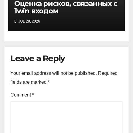
Оценка рисков, связанных с
1win входом
JUL 28, 2026
Leave a Reply
Your email address will not be published.
Required
fields are marked
*
Comment
*