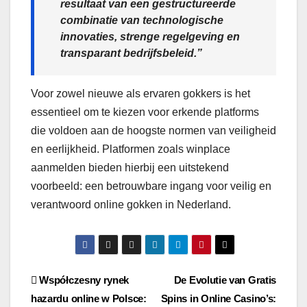
resultaat van een gestructureerde
combinatie van technologische
innovaties, strenge regelgeving en
transparant bedrijfsbeleid.”
Voor zowel nieuwe als ervaren gokkers is het
essentieel om te kiezen voor erkende platforms
die voldoen aan de hoogste normen van veiligheid
en eerlijkheid. Platformen zoals winplace
aanmelden bieden hierbij een uitstekend
voorbeeld: een betrouwbare ingang voor veilig en
verantwoord online gokken in Nederland.
Post
Współczesny rynek
De Evolutie van Gratis
hazardu online w Polsce:
Spins in Online Casino’s: