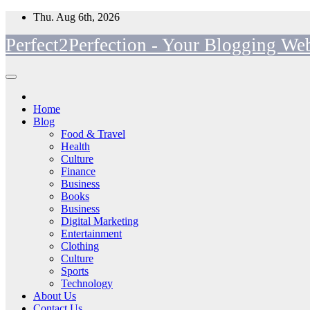
Skip
Thu. Aug 6th, 2026
to
Perfect2Perfection - Your Blogging Web
content
Home
Blog
Food & Travel
Health
Culture
Finance
Business
Books
Business
Digital Marketing
Entertainment
Clothing
Culture
Sports
Technology
About Us
Contact Us