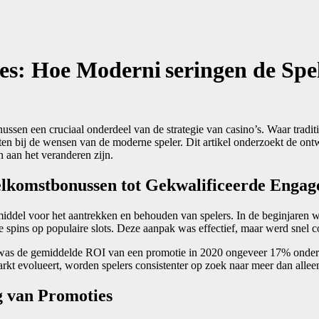
es: Hoe Moderni seringen de Sp
sen een cruciaal onderdeel van de strategie van casino’s. Waar tradit
ten bij de wensen van de moderne speler. Dit artikel onderzoekt de ontw
 aan het veranderen zijn.
elkomstbonussen tot Gekwalificeerde Enga
middel voor het aantrekken en behouden van spelers. In de beginjaren
spins op populaire slots. Deze aanpak was effectief, maar werd snel c
as de gemiddelde ROI van een promotie in 2020 ongeveer 17% onder s
arkt evolueert, worden spelers consistenter op zoek naar meer dan allee
ng van Promoties