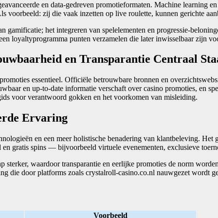
eavanceerde en data-gedreven promotieformaten. Machine learning en 
s voorbeeld: zij die vaak inzetten op live roulette, kunnen gerichte aa
an gamificatie; het integreren van spelelementen en progressie-beloni
ia een loyaltyprogramma punten verzamelen die later inwisselbaar zijn v
ouwbaarheid en Transparantie Centraal Sta
 promoties essentieel. Officiële betrouwbare bronnen en overzichtswebsit
wbaar en up-to-date informatie verschaft over casino promoties, en sp
e gids voor verantwoord gokken en het voorkomen van misleiding.
erde Ervaring
echnologieën en een meer holistische benadering van klantbeleving. Het 
 en gratis spins — bijvoorbeeld virtuele evenementen, exclusieve toern
 sterker, waardoor transparantie en eerlijke promoties de norm worden
g die door platforms zoals crystalroll-casino.co.nl nauwgezet wordt 
Voorbeeld