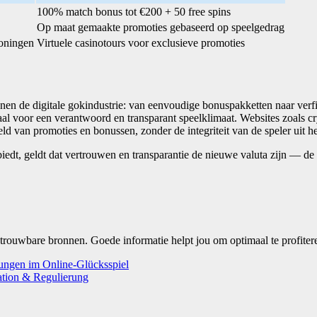
100% match bonus tot €200 + 50 free spins
Op maat gemaakte promoties gebaseerd op speelgedrag
loningen
Virtuele casinotours voor exclusieve promoties
nnen de digitale gokindustrie: van eenvoudige bonuspakketten naar verf
al voor een verantwoord en transparant speelklimaat. Websites zoals cr
d van promoties en bonussen, zonder de integriteit van de speler uit he
biedt, geldt dat vertrouwen en transparantie de nieuwe valuta zijn —
betrouwbare bronnen. Goede informatie helpt jou om optimaal te profiter
ungen im Online-Glücksspiel
vation & Regulierung