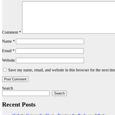
Comment
*
Name
*
Email
*
Website
Save my name, email, and website in this browser for the next ti
Search
Search
Recent Posts