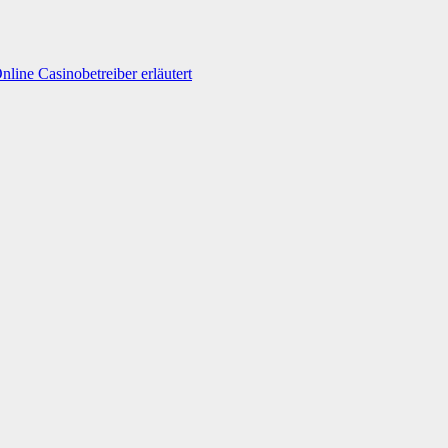
line Casinobetreiber erläutert