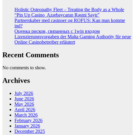
Holistic Osteopathy Fleet – Treating the Body as a Whole
“Pin Up Casino ️ Azərbaycanın Rəsmi Saytı”
Partnerskaber med casinoer og ROFUS: Kan man komme
ind?
Оценка рисков, связанных с 1win входом
Lizenzierungsvorgaben der Malta Gaming Authority für neue
Online Casinobetreiber erläutert
Recent Comments
No comments to show.
Archives
July 2026
June 2026
May 2026
April 2026
March 2026
February 2026
January 2026
December 2025