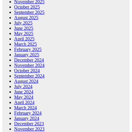
November 2025
October 2025
September 2025
August 2025
July 2025
June 2025
May 2025
April 2025
March 2025
February 2025
January 2025
December 2024
November 2024
October 2024
September 2024
August 2024
July 2024
June 2024
May 2024
April 2024
March 2024
February 2024
January 2024
December 2023
November 2023