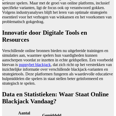
serieuze spelers. Maar met de groei van online platforms, inclusief
specifieke varianten, ligt de focus ook op verantwoord gokken.
Volgens industryanalyses blijft het leren van optimale strategieën
essentieel voor het verhogen van winkansen en het voorkomen van
problematisch gokgedrag.
Innovatie door Digitale Tools en
Resources
Verschillende online bronnen bieden nu uitgebreide trainingen en
simulaties aan, waarmee spelers hun vaardigheden kunnen
aanscherpen voordat ze inzetten in echte geldspellen. Een voorbeeld
hiervan is
puppybet blackjack
, dat zich richt op het verstrekken van
inzichtelijke informatie over verschillende blackjack-varianten en
strategietools. Deze platformen fungeren als waardevolle educatieve
hulpmiddelen die spelers in staat stellen beter geïnformeerd en
strategisch te spelen.
Data en Statistieken: Waar Staat Online
Blackjack Vandaag?
Aantal
Gemiddeld