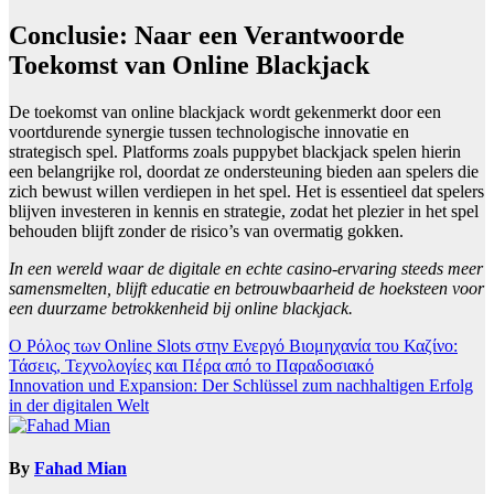
Conclusie: Naar een Verantwoorde
Toekomst van Online Blackjack
De toekomst van online blackjack wordt gekenmerkt door een
voortdurende synergie tussen technologische innovatie en
strategisch spel. Platforms zoals puppybet blackjack spelen hierin
een belangrijke rol, doordat ze ondersteuning bieden aan spelers die
zich bewust willen verdiepen in het spel. Het is essentieel dat spelers
blijven investeren in kennis en strategie, zodat het plezier in het spel
behouden blijft zonder de risico’s van overmatig gokken.
In een wereld waar de digitale en echte casino-ervaring steeds meer
samensmelten, blijft educatie en betrouwbaarheid de hoeksteen voor
een duurzame betrokkenheid bij online blackjack.
Post
Ο Ρόλος των Online Slots στην Ενεργό Βιομηχανία του Καζίνο:
Τάσεις, Τεχνολογίες και Πέρα από το Παραδοσιακό
navigation
Innovation und Expansion: Der Schlüssel zum nachhaltigen Erfolg
in der digitalen Welt
By
Fahad Mian