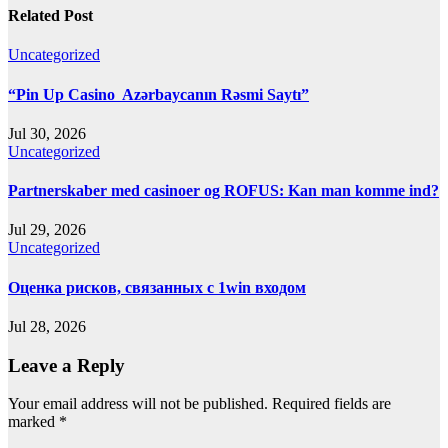
Related Post
Uncategorized
“Pin Up Casino ️ Azərbaycanın Rəsmi Saytı”
Jul 30, 2026
Uncategorized
Partnerskaber med casinoer og ROFUS: Kan man komme ind?
Jul 29, 2026
Uncategorized
Оценка рисков, связанных с 1win входом
Jul 28, 2026
Leave a Reply
Your email address will not be published.
Required fields are
marked
*