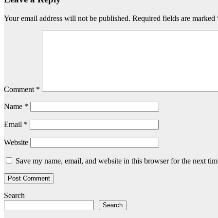
Your email address will not be published.
Required fields are marked
Comment
*
Name
*
Email
*
Website
Save my name, email, and website in this browser for the next ti
Search
Search