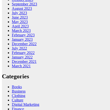
September 2023
August 2023
July 2023
June 2023
May 2023
April 2023
March 2023
February 2023
January 2023
December 2022
July 2022
February 2022
January 2022
December 2021
March 2021
Categories
Books
Business
Clothing
Culture
Digital Marketing
Finance