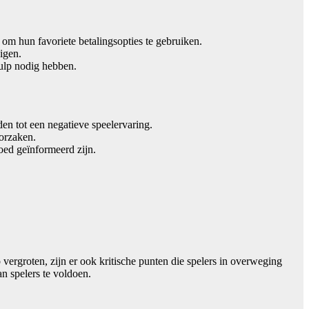
om hun favoriete betalingsopties te gebruiken.
igen.
hulp nodig hebben.
en tot een negatieve speelervaring.
oorzaken.
goed geïnformeerd zijn.
 vergroten, zijn er ook kritische punten die spelers in overweging
n spelers te voldoen.