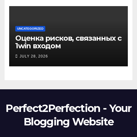
UNCATEGORIZED
Оценка рисков, связанных с
1win входом
JULY 28, 2026
Perfect2Perfection - Your
Blogging Website