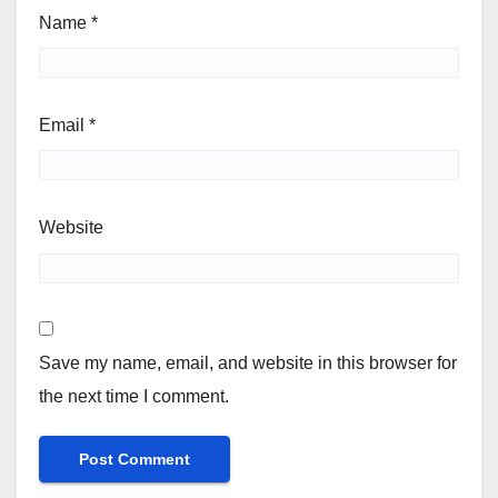
Name
*
Email
*
Website
Save my name, email, and website in this browser for
the next time I comment.