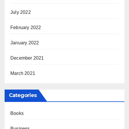
July 2022
February 2022
January 2022
December 2021
March 2021
Categories
Books
Business