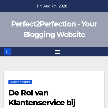
Skip
Fri. Aug 7th, 2026
to
content
Perfect2Perfection - Your
Blogging Website
UNCATEGORIZED
De Rol van
Klantenservice bij