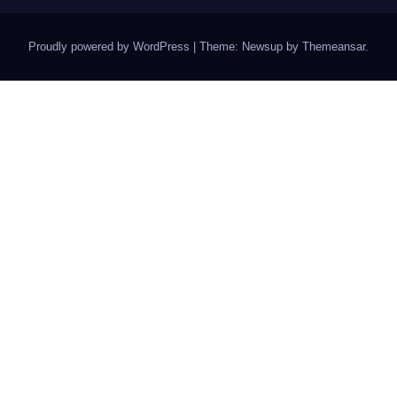
Proudly powered by WordPress
|
Theme: Newsup by
Themeansar
.