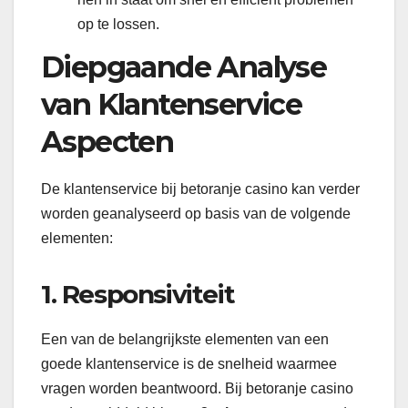
op te lossen.
Diepgaande Analyse
van Klantenservice
Aspecten
De klantenservice bij betoranje casino kan verder
worden geanalyseerd op basis van de volgende
elementen:
1. Responsiviteit
Een van de belangrijkste elementen van een
goede klantenservice is de snelheid waarmee
vragen worden beantwoord. Bij betoranje casino