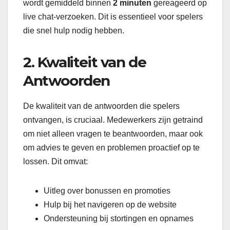
wordt gemiddeld binnen
2 minuten
gereageerd op
live chat-verzoeken. Dit is essentieel voor spelers
die snel hulp nodig hebben.
2. Kwaliteit van de
Antwoorden
De kwaliteit van de antwoorden die spelers
ontvangen, is cruciaal. Medewerkers zijn getraind
om niet alleen vragen te beantwoorden, maar ook
om advies te geven en problemen proactief op te
lossen. Dit omvat:
Uitleg over bonussen en promoties
Hulp bij het navigeren op de website
Ondersteuning bij stortingen en opnames