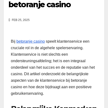
betoranje casino
FEB 25, 2025
Bij
betoranje casino
speelt klantenservice een
cruciale rol in de algehele spelerservaring.
Klantenservice is niet slechts een
ondersteuningsafdeling; het is een integraal
onderdeel van het succes en de reputatie van het
casino. Dit artikel onderzoekt de belangrijkste
aspecten van de klantenservice bij betoranje
casino en hoe deze bijdraagt aan een positieve
gebruikerservaring.