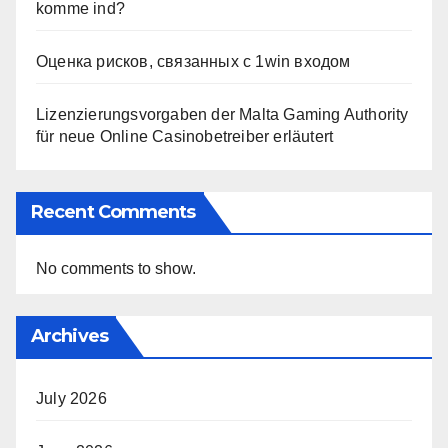
komme ind?
Оценка рисков, связанных с 1win входом
Lizenzierungsvorgaben der Malta Gaming Authority
für neue Online Casinobetreiber erläutert
Recent Comments
No comments to show.
Archives
July 2026