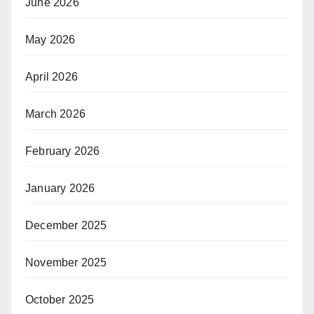
June 2026
May 2026
April 2026
March 2026
February 2026
January 2026
December 2025
November 2025
October 2025