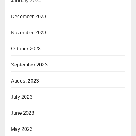
January 2024
December 2023
November 2023
October 2023
September 2023
August 2023
July 2023
June 2023
May 2023