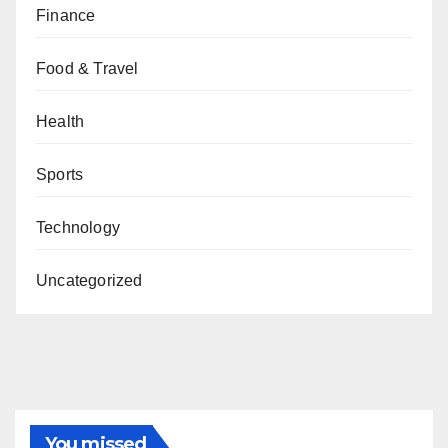
Finance
Food & Travel
Health
Sports
Technology
Uncategorized
You missed