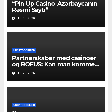
“Pin Up Casino ️ Azərbaycanın
Rəsmi Saytı”
JUL 30, 2026
UNCATEGORIZED
Partnerskaber med casinoer
og ROFUS: Kan man komme
ind?
JUL 29, 2026
UNCATEGORIZED