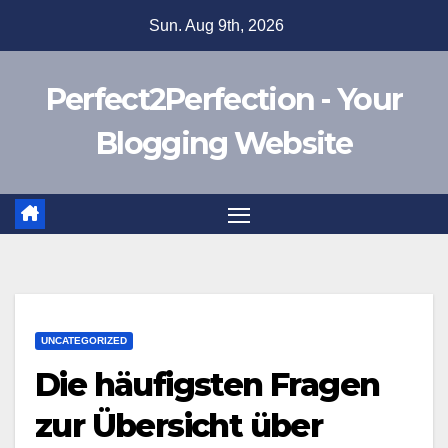
Skip
Sun. Aug 9th, 2026
to
content
Perfect2Perfection - Your
Blogging Website
UNCATEGORIZED
Die häufigsten Fragen
zur Übersicht über