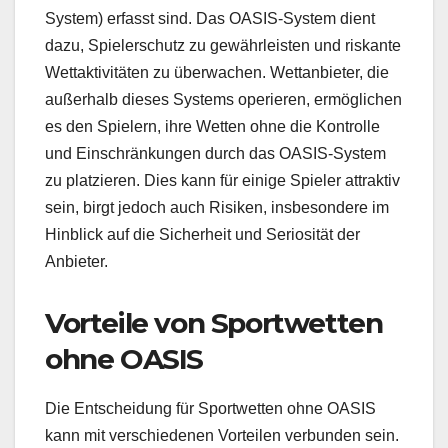
System) erfasst sind. Das OASIS-System dient
dazu, Spielerschutz zu gewährleisten und riskante
Wettaktivitäten zu überwachen. Wettanbieter, die
außerhalb dieses Systems operieren, ermöglichen
es den Spielern, ihre Wetten ohne die Kontrolle
und Einschränkungen durch das OASIS-System
zu platzieren. Dies kann für einige Spieler attraktiv
sein, birgt jedoch auch Risiken, insbesondere im
Hinblick auf die Sicherheit und Seriosität der
Anbieter.
Vorteile von Sportwetten
ohne OASIS
Die Entscheidung für Sportwetten ohne OASIS
kann mit verschiedenen Vorteilen verbunden sein.