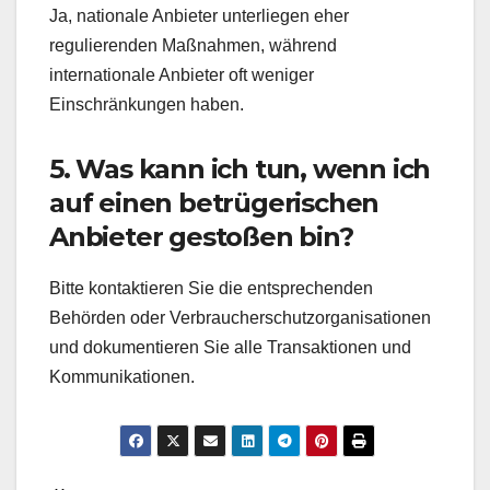
Ja, nationale Anbieter unterliegen eher
regulierenden Maßnahmen, während
internationale Anbieter oft weniger
Einschränkungen haben.
5. Was kann ich tun, wenn ich
auf einen betrügerischen
Anbieter gestoßen bin?
Bitte kontaktieren Sie die entsprechenden
Behörden oder Verbraucherschutzorganisationen
und dokumentieren Sie alle Transaktionen und
Kommunikationen.