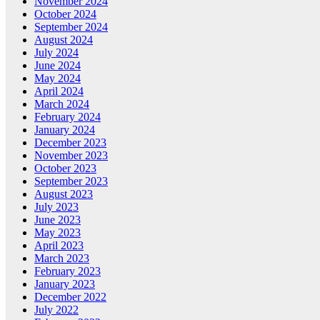
November 2024
October 2024
September 2024
August 2024
July 2024
June 2024
May 2024
April 2024
March 2024
February 2024
January 2024
December 2023
November 2023
October 2023
September 2023
August 2023
July 2023
June 2023
May 2023
April 2023
March 2023
February 2023
January 2023
December 2022
July 2022