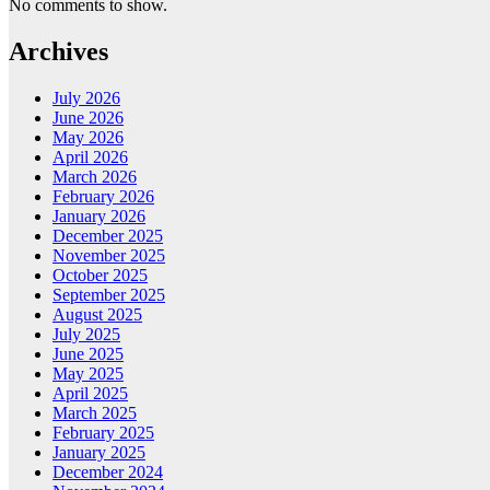
No comments to show.
Archives
July 2026
June 2026
May 2026
April 2026
March 2026
February 2026
January 2026
December 2025
November 2025
October 2025
September 2025
August 2025
July 2025
June 2025
May 2025
April 2025
March 2025
February 2025
January 2025
December 2024