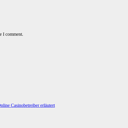
me I comment.
line Casinobetreiber erläutert