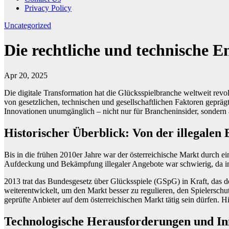
Privacy Policy
Uncategorized
Die rechtliche und technische 
Apr 20, 2025
Die digitale Transformation hat die Glücksspielbranche weltweit revol
von gesetzlichen, technischen und gesellschaftlichen Faktoren gepräg
Innovationen unumgänglich – nicht nur für Brancheninsider, sonde
Historischer Überblick: Von der illegalen
Bis in die frühen 2010er Jahre war der österreichische Markt durch ei
Aufdeckung und Bekämpfung illegaler Angebote war schwierig, da in
2013 trat das Bundesgesetz über Glücksspiele (GSpG) in Kraft, das
weiterentwickelt, um den Markt besser zu regulieren, den Spielerschu
geprüfte Anbieter auf dem österreichischen Markt tätig sein dürfen. Hi
Technologische Herausforderungen und In