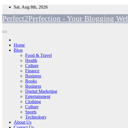
Skip
Sat. Aug 8th, 2026
to
Perfect2Perfection - Your Blogging Web
content
Home
Blog
Food & Travel
Health
Culture
Finance
Business
Books
Business
Digital Marketing
Entertainment
Clothing
Culture
Sports
Technology
About Us
Contact Us