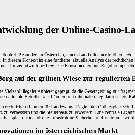
Entwicklung der Online-Casino-La
utioniert. Besonders in Österreich, einem Land mit einer traditionsreic
t. In diesem Kontext ist eine fundierte, aktuelle Analyse der rechtli
rn auch für verantwortungsbewusste Konsumenten und Regulierungsbeh
 Borg auf der grünen Wiese zur regulierten
ne Vielzahl illegaler Anbieter geprägt, da die Gesetzgebung nur fragme
ternationale Betreiber aus Ländern mit minimalem regulatorischem Ra
 den rechtlichen Rahmen für Landes- und Regionalm Onlinespiele schu
tz zu verbessern und die Steuerbasis zu erweitern. Eine zentrale Ergän
erbei spielt die technische Infrastruktur, Sicherheit und Vertrauenswür
novationen im österreichischen Markt