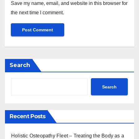
Save my name, email, and website in this browser for
the next time I comment.
Search
Search
Recent Posts
Holistic Osteopathy Fleet – Treating the Body as a