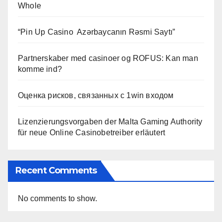
Whole
“Pin Up Casino ️ Azərbaycanın Rəsmi Saytı”
Partnerskaber med casinoer og ROFUS: Kan man
komme ind?
Оценка рисков, связанных с 1win входом
Lizenzierungsvorgaben der Malta Gaming Authority
für neue Online Casinobetreiber erläutert
Recent Comments
No comments to show.