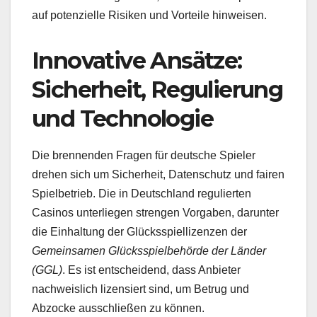
auf potenzielle Risiken und Vorteile hinweisen.
Innovative Ansätze:
Sicherheit, Regulierung
und Technologie
Die brennenden Fragen für deutsche Spieler
drehen sich um Sicherheit, Datenschutz und fairen
Spielbetrieb. Die in Deutschland regulierten
Casinos unterliegen strengen Vorgaben, darunter
die Einhaltung der Glücksspiellizenzen der
Gemeinsamen Glücksspielbehörde der Länder
(GGL)
. Es ist entscheidend, dass Anbieter
nachweislich lizensiert sind, um Betrug und
Abzocke ausschließen zu können.