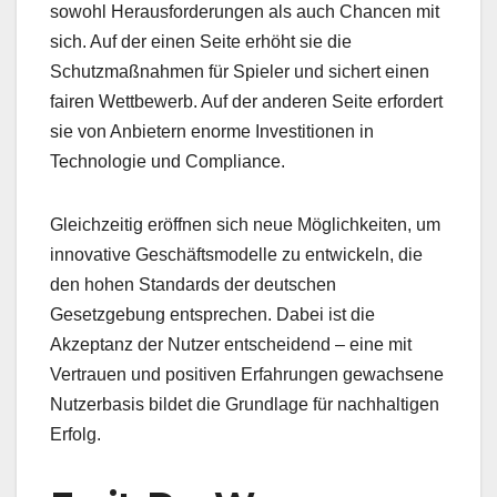
sowohl Herausforderungen als auch Chancen mit
sich. Auf der einen Seite erhöht sie die
Schutzmaßnahmen für Spieler und sichert einen
fairen Wettbewerb. Auf der anderen Seite erfordert
sie von Anbietern enorme Investitionen in
Technologie und Compliance.
Gleichzeitig eröffnen sich neue Möglichkeiten, um
innovative Geschäftsmodelle zu entwickeln, die
den hohen Standards der deutschen
Gesetzgebung entsprechen. Dabei ist die
Akzeptanz der Nutzer entscheidend – eine mit
Vertrauen und positiven Erfahrungen gewachsene
Nutzerbasis bildet die Grundlage für nachhaltigen
Erfolg.