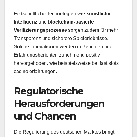
Fortschrittliche Technologien wie
künstliche
Intelligenz
und
blockchain-basierte
Verifizierungsprozesse
sorgen zudem für mehr
Transparenz und sicherere Spielerlebnisse.
Solche Innovationen werden in Berichten und
Erfahrungsberichten zunehmend positiv
hervorgehoben, wie beispielsweise bei fast slots
casino erfahrungen.
Regulatorische
Herausforderungen
und Chancen
Die Regulierung des deutschen Marktes bringt