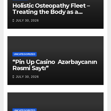
Holistic Osteopathy Fleet –
Treating the Body as a
Whole
JULY 30, 2026
UNCATEGORIZED
“Pin Up Casino ️ Azərbaycanın
Rəsmi Saytı”
JULY 30, 2026
UNCATEGORIZED