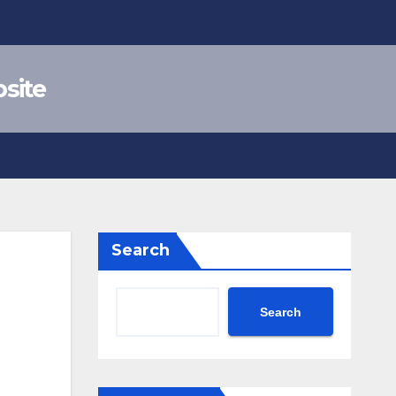
site
Search
Search