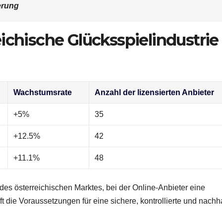
erung
ichische Glücksspielindustrie
Wachstumsrate
Anzahl der lizensierten Anbieter
+5%
35
+12.5%
42
+11.1%
48
des österreichischen Marktes, bei der Online-Anbieter eine
 die Voraussetzungen für eine sichere, kontrollierte und nachh