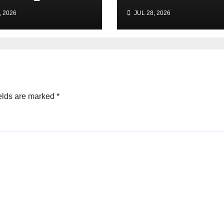
 man komme
входом
, 2026
JUL 28, 2026
elds are marked
*