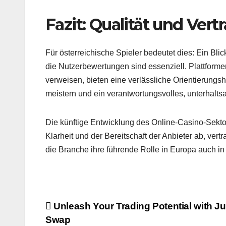
Fazit: Qualität und Ver
Für österreichische Spieler bedeutet dies: Ein Blic
die Nutzerbewertungen sind essenziell. Plattformen
verweisen, bieten eine verlässliche Orientierungs
meistern und ein verantwortungsvolles, unterhalts
Die künftige Entwicklung des Online-Casino-Sektor
Klarheit und der Bereitschaft der Anbieter ab, ve
die Branche ihre führende Rolle in Europa auch i
Post
Unleash Your Trading Potential with Ju
Swap