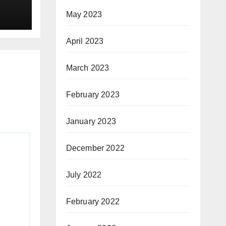
May 2023
April 2023
March 2023
February 2023
January 2023
December 2022
July 2022
February 2022