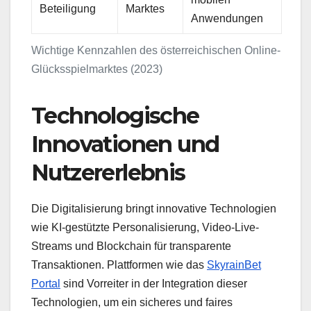
Beteiligung
Marktes
Anwendungen
Wichtige Kennzahlen des österreichischen Online-
Glücksspielmarktes (2023)
Technologische
Innovationen und
Nutzererlebnis
Die Digitalisierung bringt innovative Technologien
wie KI-gestützte Personalisierung, Video-Live-
Streams und Blockchain für transparente
Transaktionen. Plattformen wie das
SkyrainBet
Portal
sind Vorreiter in der Integration dieser
Technologien, um ein sicheres und faires