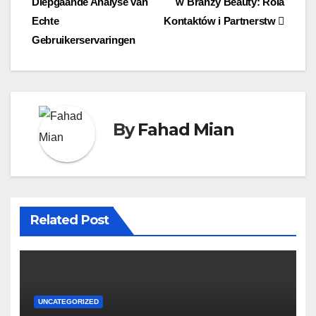
Diepgaande Analyse van
w Branży Beauty: Rola
Echte
Kontaktów i Partnerstw
Gebruikerservaringen
By
Fahad Mian
Related Post
UNCATEGORIZED