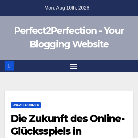
Skip
Mon. Aug 10th, 2026
to
content
Perfect2Perfection - Your
Blogging Website
UNCATEGORIZED
Die Zukunft des Online-
Glücksspiels in