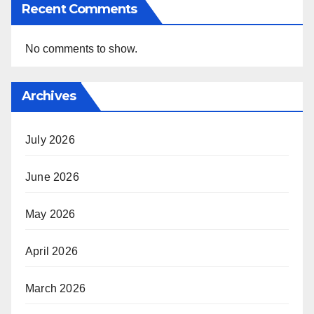
Recent Comments
No comments to show.
Archives
July 2026
June 2026
May 2026
April 2026
March 2026