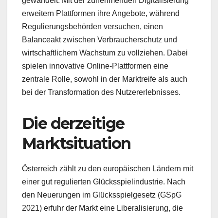
gewandelt. Mit der zunehmenden Digitalisierung
erweitern Plattformen ihre Angebote, während
Regulierungsbehörden versuchen, einen
Balanceakt zwischen Verbraucherschutz und
wirtschaftlichem Wachstum zu vollziehen. Dabei
spielen innovative Online-Plattformen eine
zentrale Rolle, sowohl in der Marktreife als auch
bei der Transformation des Nutzererlebnisses.
Die derzeitige
Marktsituation
Österreich zählt zu den europäischen Ländern mit
einer gut regulierten Glücksspielindustrie. Nach
den Neuerungen im Glücksspielgesetz (GSpG
2021) erfuhr der Markt eine Liberalisierung, die