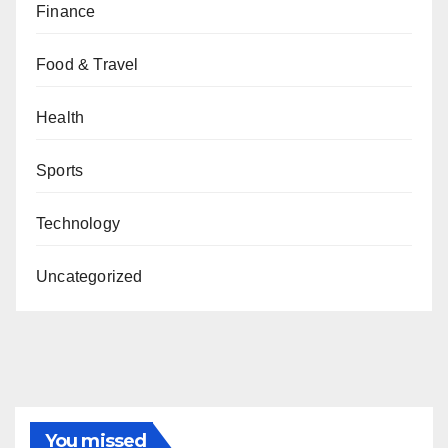
Finance
Food & Travel
Health
Sports
Technology
Uncategorized
You missed