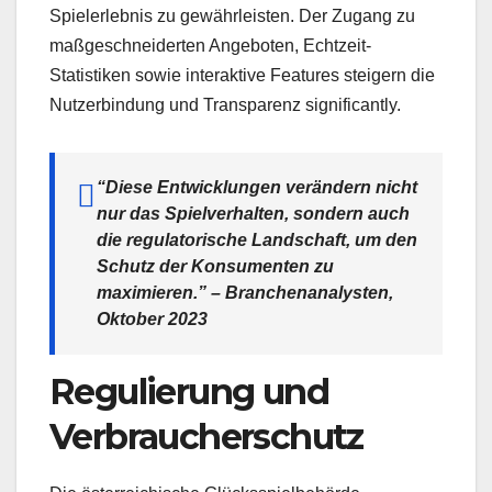
Spielerlebnis zu gewährleisten. Der Zugang zu
maßgeschneiderten Angeboten, Echtzeit-
Statistiken sowie interaktive Features steigern die
Nutzerbindung und Transparenz significantly.
“Diese Entwicklungen verändern nicht
nur das Spielverhalten, sondern auch
die regulatorische Landschaft, um den
Schutz der Konsumenten zu
maximieren.” – Branchenanalysten,
Oktober 2023
Regulierung und
Verbraucherschutz