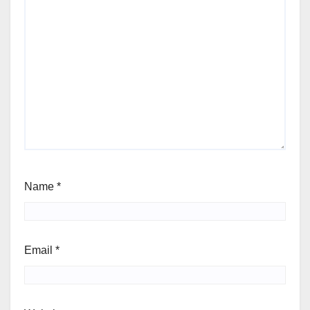
Name
*
Email
*