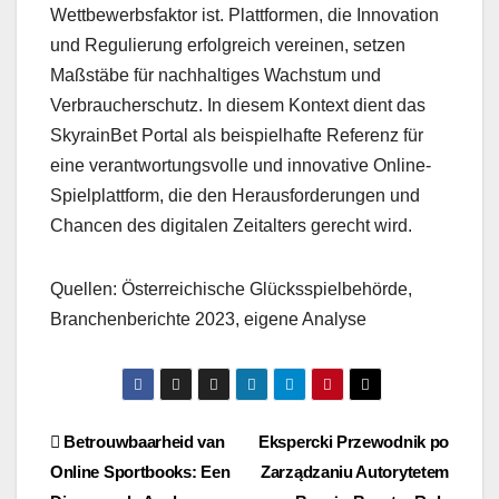
Wettbewerbsfaktor ist. Plattformen, die Innovation
und Regulierung erfolgreich vereinen, setzen
Maßstäbe für nachhaltiges Wachstum und
Verbraucherschutz. In diesem Kontext dient das
SkyrainBet Portal als beispielhafte Referenz für
eine verantwortungsvolle und innovative Online-
Spielplattform, die den Herausforderungen und
Chancen des digitalen Zeitalters gerecht wird.
Quellen: Österreichische Glücksspielbehörde,
Branchenberichte 2023, eigene Analyse
Post
Betrouwbaarheid van
Ekspercki Przewodnik po
Online Sportbooks: Een
Zarządzaniu Autorytetem
navigation