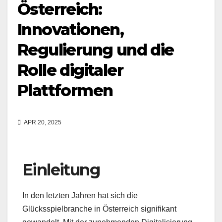
Österreich:
Innovationen,
Regulierung und die
Rolle digitaler
Plattformen
APR 20, 2025
Einleitung
In den letzten Jahren hat sich die
Glücksspielbranche in Österreich signifikant