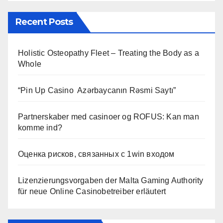
Recent Posts
Holistic Osteopathy Fleet – Treating the Body as a
Whole
“Pin Up Casino ️ Azərbaycanın Rəsmi Saytı”
Partnerskaber med casinoer og ROFUS: Kan man
komme ind?
Оценка рисков, связанных с 1win входом
Lizenzierungsvorgaben der Malta Gaming Authority
für neue Online Casinobetreiber erläutert