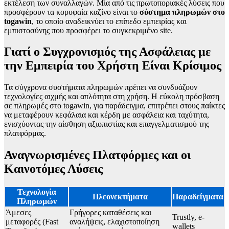
εκτέλεση των συναλλαγών. Μία από τις πρωτοποριακές λύσεις που
προσφέρουν τα κορυφαία καζίνο είναι το
σύστημα πληρωμών στο
togawin
, το οποίο αναδεικνύει το επίπεδο εμπειρίας και
εμπιστοσύνης που προσφέρει το συγκεκριμένο site.
Γιατί ο Συγχρονισμός της Ασφάλειας με
την Εμπειρία του Χρήστη Είναι Κρίσιμος
Τα σύγχρονα συστήματα πληρωμών πρέπει να συνδυάζουν
τεχνολογίες αιχμής και απλότητα στη χρήση. Η εύκολη πρόσβαση
σε πληρωμές στο togawin, για παράδειγμα, επιτρέπει στους παίκτες
να μεταφέρουν κεφάλαια και κέρδη με ασφάλεια και ταχύτητα,
ενισχύοντας την αίσθηση αξιοπιστίας και επαγγελματισμού της
πλατφόρμας.
Αναγνωρισμένες Πλατφόρμες και οι
Καινοτόμες Λύσεις
Τεχνολογία
Πλεονεκτήματα
Παραδείγματα
Πληρωμών
Άμεσες
Γρήγορες καταθέσεις και
Trustly, e-
μεταφορές (Fast
αναλήψεις, ελαχιστοποίηση
wallets