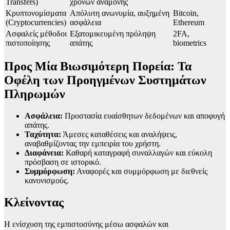
Transfers)
χρόνων αναμονής
Κρυπτονομίσματα
Απόλυτη ανωνυμία, αυξημένη
Bitcoin,
(Cryptocurrencies)
ασφάλεια
Ethereum
Ασφαλείς μέθοδοι
Εξατομικευμένη πρόληψη
2FA,
πιστοποίησης
απάτης
biometrics
Προς Μία Βιωσιμότερη Πορεία: Τα
Οφέλη των Προηγμένων Συστημάτων
Πληρωμών
Ασφάλεια:
Προστασία ευαίσθητων δεδομένων και αποφυγή
απάτης.
Ταχύτητα:
Άμεσες καταθέσεις και αναλήψεις,
αναβαθμίζοντας την εμπειρία του χρήστη.
Διαφάνεια:
Καθαρή καταγραφή συναλλαγών και εύκολη
πρόσβαση σε ιστορικό.
Συμμόρφωση:
Αναφορές και συμμόρφωση με διεθνείς
κανονισμούς.
Κλείνοντας
Η ενίσχυση της εμπιστοσύνης μέσω ασφαλών και