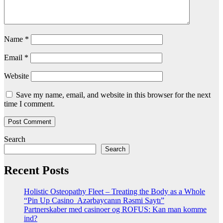
Name
*
Email
*
Website
Save my name, email, and website in this browser for the next
time I comment.
Search
Search
Recent Posts
Holistic Osteopathy Fleet – Treating the Body as a Whole
“Pin Up Casino ️ Azərbaycanın Rəsmi Saytı”
Partnerskaber med casinoer og ROFUS: Kan man komme
ind?