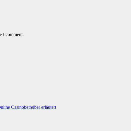
me I comment.
line Casinobetreiber erläutert