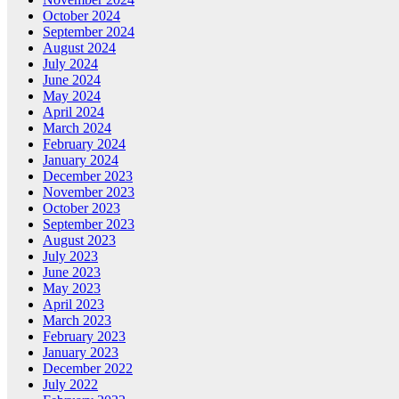
October 2024
September 2024
August 2024
July 2024
June 2024
May 2024
April 2024
March 2024
February 2024
January 2024
December 2023
November 2023
October 2023
September 2023
August 2023
July 2023
June 2023
May 2023
April 2023
March 2023
February 2023
January 2023
December 2022
July 2022