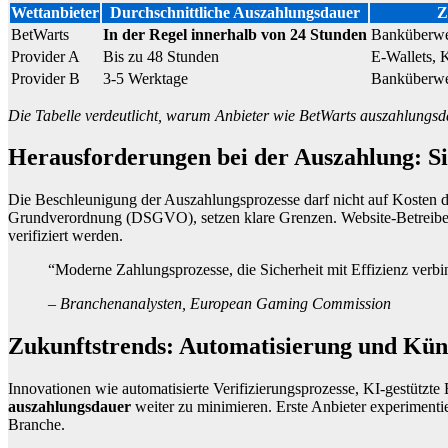
Wettanbieter
Durchschnittliche Auszahlungsdauer
Z
BetWarts
In der Regel innerhalb von 24 Stunden
Banküberwei
Provider A
Bis zu 48 Stunden
E-Wallets, K
Provider B
3-5 Werktage
Banküberwe
Die Tabelle verdeutlicht, warum Anbieter wie BetWarts auszahlungsda
Herausforderungen bei der Auszahlung: Si
Die Beschleunigung der Auszahlungsprozesse darf nicht auf Kosten 
Grundverordnung (DSGVO), setzen klare Grenzen. Website-Betreiber 
verifiziert werden.
“Moderne Zahlungsprozesse, die Sicherheit mit Effizienz verbind
– Branchenanalysten, European Gaming Commission
Zukunftstrends: Automatisierung und Künst
Innovationen wie automatisierte Verifizierungsprozesse, KI-gestützt
auszahlungsdauer
weiter zu minimieren. Erste Anbieter experimenti
Branche.