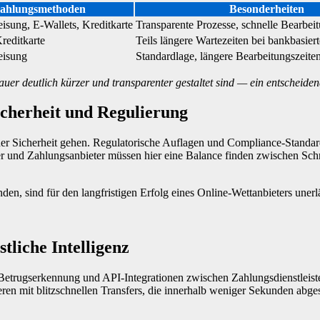
ahlungsmethoden
Besonderheiten
sung, E-Wallets, Kreditkarte
Transparente Prozesse, schnelle Bearbei
reditkarte
Teils längere Wartezeiten bei bankbasie
isung
Standardlage, längere Bearbeitungszeite
uer deutlich kürzer und transparenter gestaltet sind — ein entscheide
cherheit und Regulierung
der Sicherheit gehen. Regulatorische Auflagen und Compliance-Standa
und Zahlungsanbieter müssen hier eine Balance finden zwischen Schne
en, sind für den langfristigen Erfolg eines Online-Wettanbieters unerlä
liche Intelligenz
e Betrugserkennung und API-Integrationen zwischen Zahlungsdienstleist
eren mit blitzschnellen Transfers, die innerhalb weniger Sekunden abge