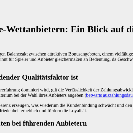
ne-Wettanbietern: Ein Blick auf
igen Balanceakt zwischen attraktiven Bonusangeboten, einem vielfältige
nnt für Spieler und Anbieter gleichermaßen an Bedeutung, da Geschwi
ender Qualitätsfaktor ist
erfahrung dominiert wird, gilt die Verlässlichkeit der Zahlungsabwickl
terium bei der Wahl ihres Anbieters angeben (
betwarts auszahlungsdau
arenz erzeugen, was wiederum die Kundenbindung schwächt und den R
iedenheit erheblich und fördern die Loyalität.
iten bei führenden Anbietern