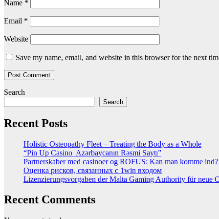
Name
*
Email
*
Website
Save my name, email, and website in this browser for the next ti
Search
Search
Recent Posts
Holistic Osteopathy Fleet – Treating the Body as a Whole
“Pin Up Casino ️ Azərbaycanın Rəsmi Saytı”
Partnerskaber med casinoer og ROFUS: Kan man komme ind?
Оценка рисков, связанных с 1win входом
Lizenzierungsvorgaben der Malta Gaming Authority für neue On
Recent Comments