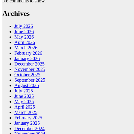
No comments to show.
Archives
July 2026
June 2026
May 2026
April 2026
March 2026
February 2026
January 2026
December 2025
November 2025
October 2025
September 2025
August 2025
July 2025
June 2025
May 2025
April 2025
March 2025
February 2025
January 2025
December 2024
November 2024