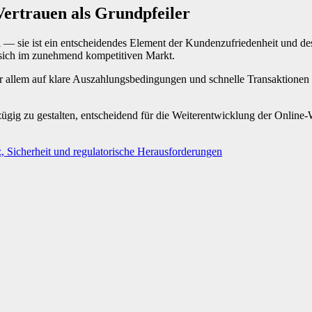
Vertrauen als Grundpfeiler
il — sie ist ein entscheidendes Element der Kundenzufriedenheit und de
n sich im zunehmend kompetitiven Markt.
vor allem auf klare Auszahlungsbedingungen und schnelle Transaktionen 
ügig zu gestalten, entscheidend für die Weiterentwicklung der Online-We
, Sicherheit und regulatorische Herausforderungen