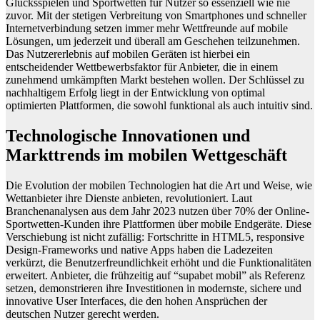
Glücksspielen und Sportwetten für Nutzer so essenziell wie nie
zuvor. Mit der stetigen Verbreitung von Smartphones und schneller
Internetverbindung setzen immer mehr Wettfreunde auf mobile
Lösungen, um jederzeit und überall am Geschehen teilzunehmen.
Das Nutzererlebnis auf mobilen Geräten ist hierbei ein
entscheidender Wettbewerbsfaktor für Anbieter, die in einem
zunehmend umkämpften Markt bestehen wollen. Der Schlüssel zu
nachhaltigem Erfolg liegt in der Entwicklung von optimal
optimierten Plattformen, die sowohl funktional als auch intuitiv sind.
Technologische Innovationen und
Markttrends im mobilen Wettgeschäft
Die Evolution der mobilen Technologien hat die Art und Weise, wie
Wettanbieter ihre Dienste anbieten, revolutioniert. Laut
Branchenanalysen aus dem Jahr 2023 nutzen über 70% der Online-
Sportwetten-Kunden ihre Plattformen über mobile Endgeräte. Diese
Verschiebung ist nicht zufällig: Fortschritte in HTML5, responsive
Design-Frameworks und native Apps haben die Ladezeiten
verkürzt, die Benutzerfreundlichkeit erhöht und die Funktionalitäten
erweitert. Anbieter, die frühzeitig auf “supabet mobil” als Referenz
setzen, demonstrieren ihre Investitionen in modernste, sichere und
innovative User Interfaces, die den hohen Ansprüchen der
deutschen Nutzer gerecht werden.