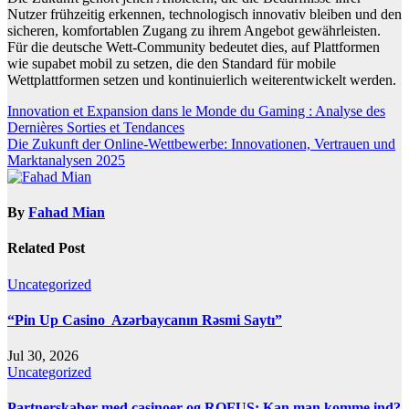
Nutzer frühzeitig erkennen, technologisch innovativ bleiben und den
sicheren, komfortablen Zugang zu ihrem Angebot gewährleisten.
Für die deutsche Wett-Community bedeutet dies, auf Plattformen
wie supabet mobil zu setzen, die den Standard für mobile
Wettplattformen setzen und kontinuierlich weiterentwickelt werden.
Post
Innovation et Expansion dans le Monde du Gaming : Analyse des
Dernières Sorties et Tendances
navigation
Die Zukunft der Online-Wettbewerbe: Innovationen, Vertrauen und
Marktanalysen 2025
By
Fahad Mian
Related Post
Uncategorized
“Pin Up Casino ️ Azərbaycanın Rəsmi Saytı”
Jul 30, 2026
Uncategorized
Partnerskaber med casinoer og ROFUS: Kan man komme ind?