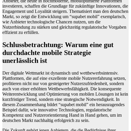
Anbieter, die heute in hochmoderne, mobiloptimierte Plattformen
investieren, schaffen die Grundlage für zukünftige Innovationen, die
Engagement und Loyalität steigern. Thematisiert man den deutschen
Markt, so zeigt die Entwicklung um “supabet mobil” exemplarisch,
wie Anbieter technologische Chancen nutzen, um die
Nutzerbindung zu stärken und gleichzeitig regulatorische Vorgaben
effizient zu erfüllen.
Schlussbetrachtung: Warum eine gut
durchdachte mobile Strategie
unerlässlich ist
Der digitale Wettmarkt ist dynamisch und wettbewerbsintensiv.
Plattformen, die auf eine exzellente mobile Nutzererfahrung setzen,
profitieren nicht nur von gesteigerter Nutzerzufriedenheit, sondern
auch von einer erhöhten Wettbewerbsfähigkeit. Die konsequente
Weiterentwicklung und Optimierung von mobilen Lösungen ist kein
kurzfristiger Trend, sondern eine strategische Notwendigkeit. In
diesem Zusammenhang bildet “supabet mobil” ein herausragendes
Beispiel dafür, wie innovative Technologien, regulatorische
Kompetenz und Nutzerorientierung Hand in Hand gehen, um im
deutschen Markt nachhaltig erfolgreich zu sein.
Die Zukunft gehört jenen Anbietern, die die Bedürfnisse ihrer