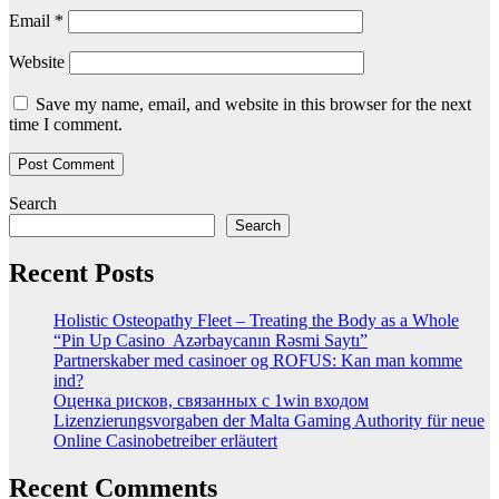
Email
*
Website
Save my name, email, and website in this browser for the next
time I comment.
Search
Search
Recent Posts
Holistic Osteopathy Fleet – Treating the Body as a Whole
“Pin Up Casino ️ Azərbaycanın Rəsmi Saytı”
Partnerskaber med casinoer og ROFUS: Kan man komme
ind?
Оценка рисков, связанных с 1win входом
Lizenzierungsvorgaben der Malta Gaming Authority für neue
Online Casinobetreiber erläutert
Recent Comments