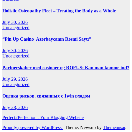
Holistic Osteopathy Fleet – Treating the Body as a Whole
July 30, 2026
Uncategorized
“Pin Up Casino ️ Azərbaycanın Rəsmi Saytı”
July 30, 2026
Uncategorized
Partnerskaber med casinoer og ROFUS: Kan man komme ind?
July 29, 2026
Uncategorized
Оценка рисков, связанных с 1win входом
July 28, 2026
Perfect2Perfection - Your Blogging Website
Proudly powered by WordPress
|
Theme: Newsup by
Themeansar
.