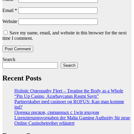
Email
*
Website
Save my name, email, and website in this browser for the next
time I comment.
Search
Search
Recent Posts
Holistic Osteopathy Fleet – Treating the Body as a Whole
“Pin Up Casino ️ Azərbaycanın Rəsmi Saytı”
Partnerskaber med casinoer og ROFUS: Kan man komme
ind?
Оценка рисков, связанных с 1win входом
Lizenzierungsvorgaben der Malta Gaming Authority für neue
Online Casinobetreiber erläutert