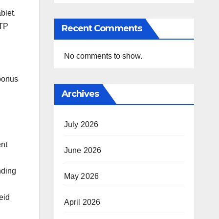
blet.
RTP
Recent Comments
d
No comments to show.
bonus
Archives
July 2026
ent
June 2026
nding
May 2026
eid
April 2026