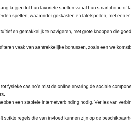
ng krijgen tot hun favoriete spellen vanaf hun smartphone of ta
erden spellen, waaronder gokkasten en tafelspellen, met een 
tuïtief en gemakkelijk te navigeren, met grote knoppen die goe
ofiteren vaak van aantrekkelijke bonussen, zoals een welkomst
g tot fysieke casino’s mist de online ervaring de sociale compon
rs.
ebben een stabiele internetverbinding nodig. Verlies van verbi
t strikte regels die van invloed kunnen zijn op de beschikbaarh