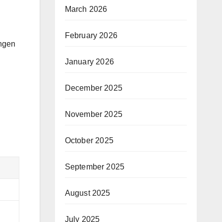
March 2026
February 2026
ingen
January 2026
December 2025
November 2025
October 2025
September 2025
August 2025
July 2025