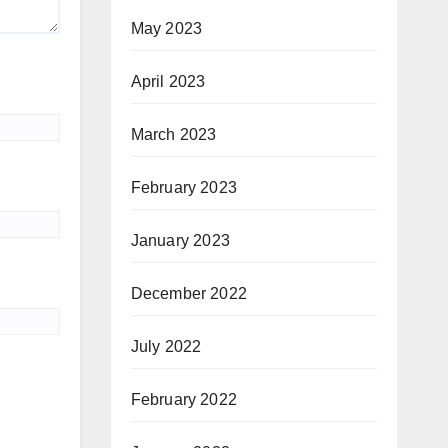
May 2023
April 2023
March 2023
February 2023
January 2023
December 2022
July 2022
February 2022