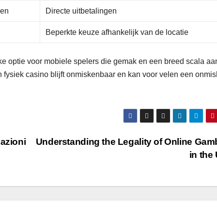
ben
Directe uitbetalingen
Beperkte keuze afhankelijk van de locatie
ke optie voor mobiele spelers die gemak en een breed scala aa
n fysiek casino blijft onmiskenbaar en kan voor velen een onmi
azioni
Understanding the Legality of Online Gam
in the