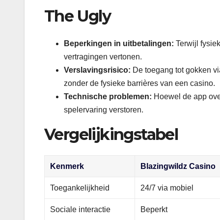
The Ugly
Beperkingen in uitbetalingen:
Terwijl fysie
vertragingen vertonen.
Verslavingsrisico:
De toegang tot gokken vi
zonder de fysieke barrières van een casino.
Technische problemen:
Hoewel de app over
spelervaring verstoren.
Vergelijkingstabel
Kenmerk
Blazingwildz Casino
Toegankelijkheid
24/7 via mobiel
Sociale interactie
Beperkt