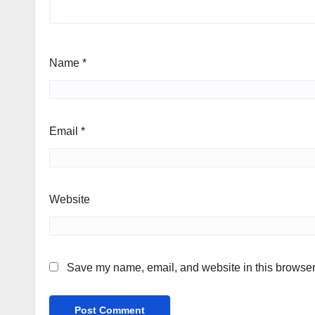
Name
*
Email
*
Website
Save my name, email, and website in this browser 