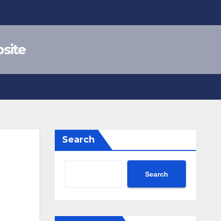
site
Search
Search