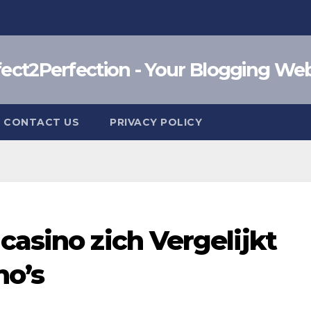
fect2Perfection - Your Blogging Web
CONTACT US
PRIVACY POLICY
casino zich Vergelijkt
no’s