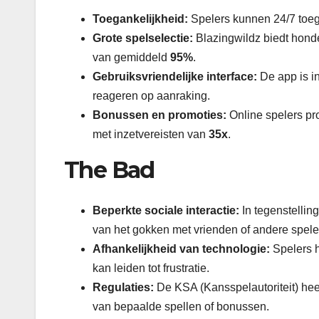
Toegankelijkheid:
Spelers kunnen 24/7 toega
Grote spelselectie:
Blazingwildz biedt hond
van gemiddeld
95%
.
Gebruiksvriendelijke interface:
De app is in
reageren op aanraking.
Bonussen en promoties:
Online spelers pr
met inzetvereisten van
35x
.
The Bad
Beperkte sociale interactie:
In tegenstellin
van het gokken met vrienden of andere spele
Afhankelijkheid van technologie:
Spelers h
kan leiden tot frustratie.
Regulaties:
De KSA (Kansspelautoriteit) heef
van bepaalde spellen of bonussen.