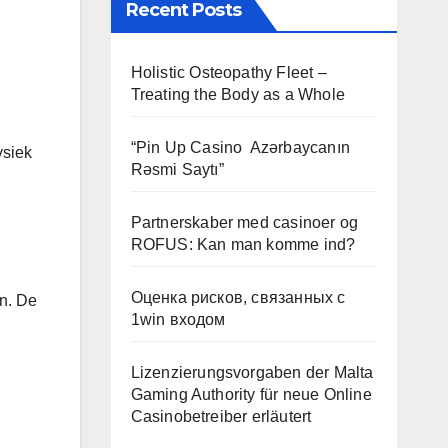
Recent Posts
Holistic Osteopathy Fleet –
Treating the Body as a Whole
“Pin Up Casino ️ Azərbaycanın
ysiek
Rəsmi Saytı”
Partnerskaber med casinoer og
ROFUS: Kan man komme ind?
Оценка рисков, связанных с
en. De
1win входом
Lizenzierungsvorgaben der Malta
Gaming Authority für neue Online
Casinobetreiber erläutert