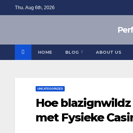
Skip
Thu. Aug 6th, 2026
to
content
Per
HOME
BLOG
ABOUT US
UNCATEGORIZED
Hoe blazignwildz 
met Fysieke Casi