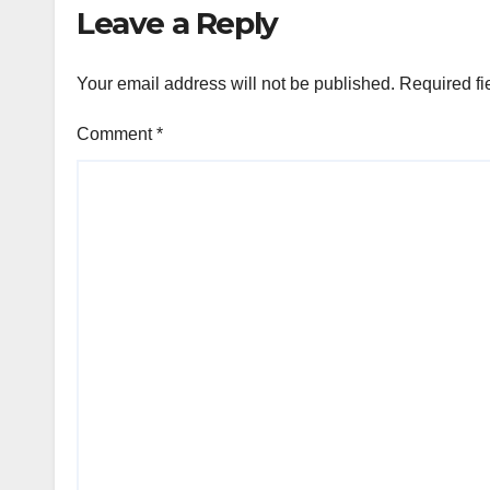
Leave a Reply
Your email address will not be published.
Required fi
Comment
*