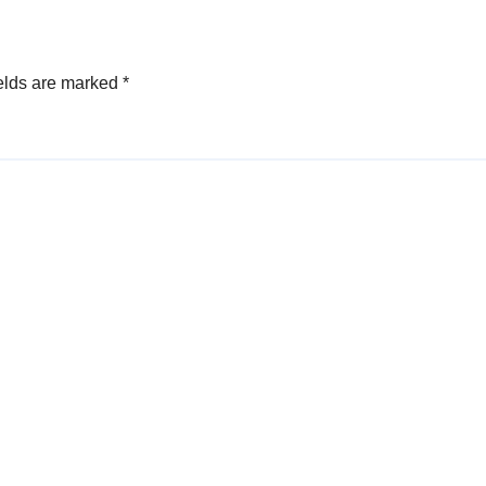
elds are marked
*