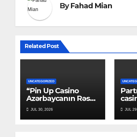
By
Fahad Mian
Related Post
UNCATEGORIZED
UNCATEG
“Pin Up Casino ️
Par
Azərbaycanın Rəsmi
casi
Saytı”
Kan
JUL 30, 2026
JUL 29
ind?