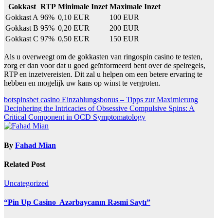
Gokkast
RTP
Minimale Inzet
Maximale Inzet
Gokkast A
96%
0,10 EUR
100 EUR
Gokkast B
95%
0,20 EUR
200 EUR
Gokkast C
97%
0,50 EUR
150 EUR
Als u overweegt om de gokkasten van ringospin casino te testen,
zorg er dan voor dat u goed geïnformeerd bent over de spelregels,
RTP en inzetvereisten. Dit zal u helpen om een betere ervaring te
hebben en mogelijk uw kans op winst te vergroten.
Post
botspinsbet casino Einzahlungsbonus – Tipps zur Maximierung
Deciphering the Intricacies of Obsessive Compulsive Spins: A
navigation
Critical Component in OCD Symptomatology
By
Fahad Mian
Related Post
Uncategorized
“Pin Up Casino ️ Azərbaycanın Rəsmi Saytı”