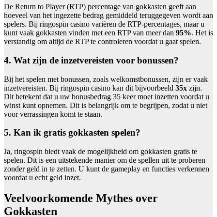
De Return to Player (RTP) percentage van gokkasten geeft aan
hoeveel van het ingezette bedrag gemiddeld teruggegeven wordt aan
spelers. Bij ringospin casino variëren de RTP-percentages, maar u
kunt vaak gokkasten vinden met een RTP van meer dan
95%
. Het is
verstandig om altijd de RTP te controleren voordat u gaat spelen.
4. Wat zijn de inzetvereisten voor bonussen?
Bij het spelen met bonussen, zoals welkomstbonussen, zijn er vaak
inzetvereisten. Bij ringospin casino kan dit bijvoorbeeld
35x
zijn.
Dit betekent dat u uw bonusbedrag 35 keer moet inzetten voordat u
winst kunt opnemen. Dit is belangrijk om te begrijpen, zodat u niet
voor verrassingen komt te staan.
5. Kan ik gratis gokkasten spelen?
Ja, ringospin biedt vaak de mogelijkheid om gokkasten gratis te
spelen. Dit is een uitstekende manier om de spellen uit te proberen
zonder geld in te zetten. U kunt de gameplay en functies verkennen
voordat u echt geld inzet.
Veelvoorkomende Mythes over
Gokkasten