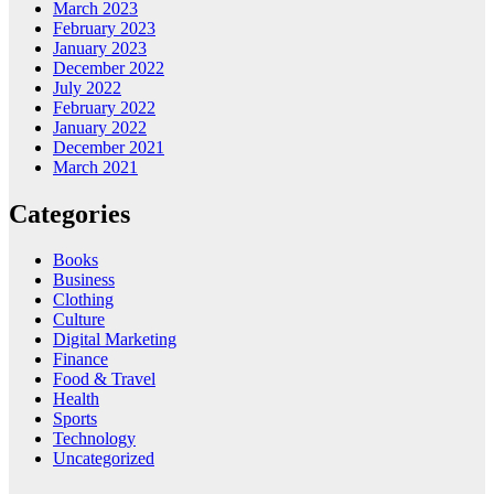
March 2023
February 2023
January 2023
December 2022
July 2022
February 2022
January 2022
December 2021
March 2021
Categories
Books
Business
Clothing
Culture
Digital Marketing
Finance
Food & Travel
Health
Sports
Technology
Uncategorized