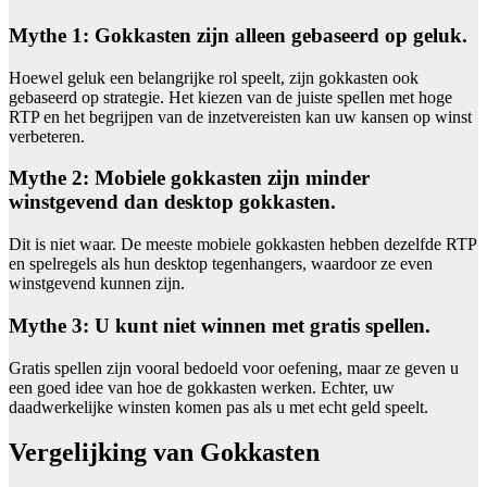
Mythe 1: Gokkasten zijn alleen gebaseerd op geluk.
Hoewel geluk een belangrijke rol speelt, zijn gokkasten ook
gebaseerd op strategie. Het kiezen van de juiste spellen met hoge
RTP en het begrijpen van de inzetvereisten kan uw kansen op winst
verbeteren.
Mythe 2: Mobiele gokkasten zijn minder
winstgevend dan desktop gokkasten.
Dit is niet waar. De meeste mobiele gokkasten hebben dezelfde RTP
en spelregels als hun desktop tegenhangers, waardoor ze even
winstgevend kunnen zijn.
Mythe 3: U kunt niet winnen met gratis spellen.
Gratis spellen zijn vooral bedoeld voor oefening, maar ze geven u
een goed idee van hoe de gokkasten werken. Echter, uw
daadwerkelijke winsten komen pas als u met echt geld speelt.
Vergelijking van Gokkasten