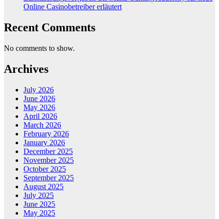
Online Casinobetreiber erläutert
Recent Comments
No comments to show.
Archives
July 2026
June 2026
May 2026
April 2026
March 2026
February 2026
January 2026
December 2025
November 2025
October 2025
September 2025
August 2025
July 2025
June 2025
May 2025