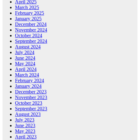
April 2025
March 2025
February 2025
January 2025
December 2024
November 2024
October 2024
September 2024
August 2024
July 2024
June 2024
May 2024
April 2024
March 2024
February 2024
January 2024
December 2023
November 2023
October 2023
September 2023
August 2023
July 2023
June 2023
May 2023
April 2023