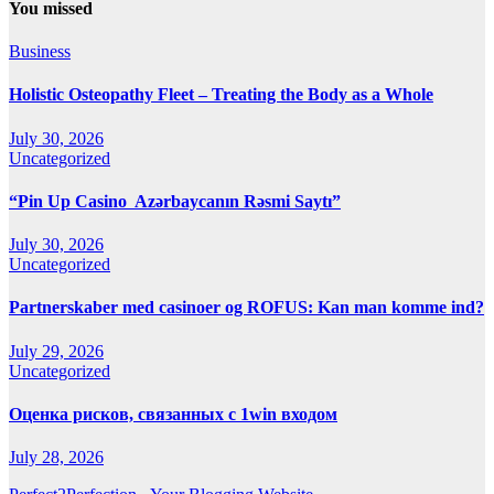
You missed
Business
Holistic Osteopathy Fleet – Treating the Body as a Whole
July 30, 2026
Uncategorized
“Pin Up Casino ️ Azərbaycanın Rəsmi Saytı”
July 30, 2026
Uncategorized
Partnerskaber med casinoer og ROFUS: Kan man komme ind?
July 29, 2026
Uncategorized
Оценка рисков, связанных с 1win входом
July 28, 2026