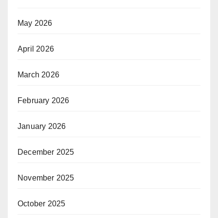
May 2026
April 2026
March 2026
February 2026
January 2026
December 2025
November 2025
October 2025