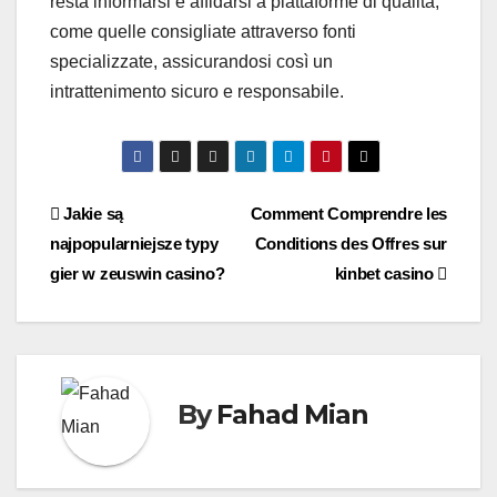
resta informarsi e affidarsi a piattaforme di qualità,
come quelle consigliate attraverso fonti
specializzate, assicurandosi così un
intrattenimento sicuro e responsabile.
Post
Jakie są
Comment Comprendre les
najpopularniejsze typy
Conditions des Offres sur
navigation
gier w zeuswin casino?
kinbet casino
By
Fahad Mian