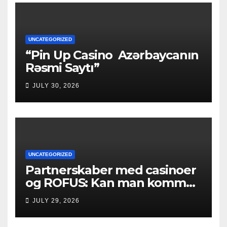
UNCATEGORIZED
“Pin Up Casino ️ Azərbaycanın
Rəsmi Saytı”
JULY 30, 2026
UNCATEGORIZED
Partnerskaber med casinoer
og ROFUS: Kan man komme
ind?
JULY 29, 2026