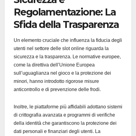
Regolamentazione: La
Sfida della Trasparenza
Un elemento cruciale che influenza la fiducia degli
utenti nel settore delle slot online riguarda la
sicurezza e la trasparenza. Le normative europee,
come la direttiva dell’Unione Europea
sull’uguaglianza nel gioco e la protezione dei
minori, hanno introdotto rigorose misure
anticontrollo e di prevenzione delle frodi.
Inoltre, le piattaforme più affidabili adottano sistemi
di crittografia avanzata e programmi di verifiche
della identità che garantiscono la protezione dei
dati personali e finanziari degli utenti. La