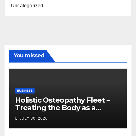
Uncategorized
You missed
BUSINESS
Holistic Osteopathy Fleet –
Treating the Body as a
Whole
JULY 30, 2026