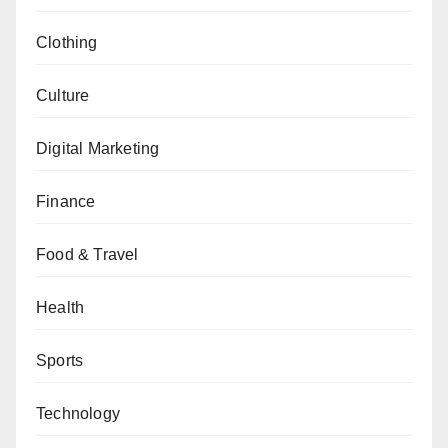
Clothing
Culture
Digital Marketing
Finance
Food & Travel
Health
Sports
Technology