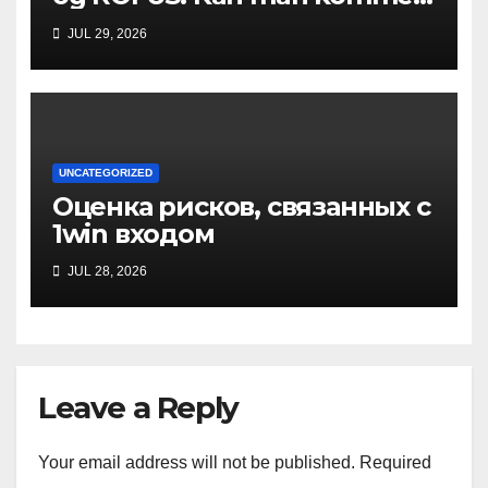
ind?
JUL 29, 2026
UNCATEGORIZED
Оценка рисков, связанных с
1win входом
JUL 28, 2026
Leave a Reply
Your email address will not be published.
Required