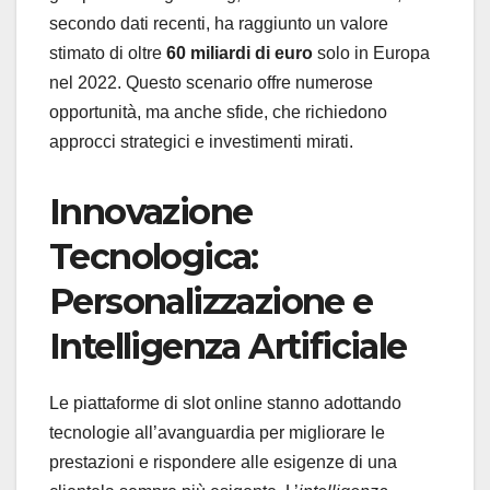
secondo dati recenti, ha raggiunto un valore
stimato di oltre
60 miliardi di euro
solo in Europa
nel 2022. Questo scenario offre numerose
opportunità, ma anche sfide, che richiedono
approcci strategici e investimenti mirati.
Innovazione
Tecnologica:
Personalizzazione e
Intelligenza Artificiale
Le piattaforme di slot online stanno adottando
tecnologie all’avanguardia per migliorare le
prestazioni e rispondere alle esigenze di una