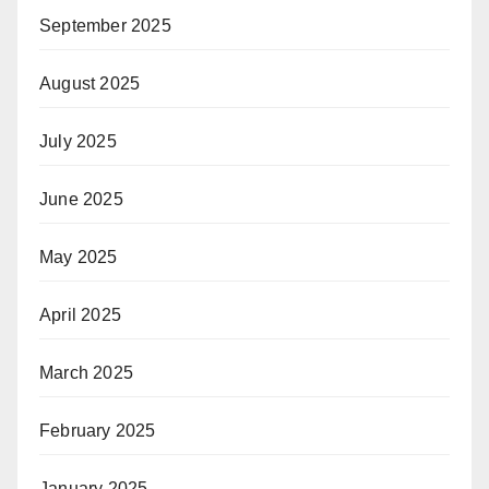
September 2025
August 2025
July 2025
June 2025
May 2025
April 2025
March 2025
February 2025
January 2025