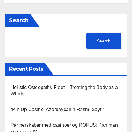
Search
Search
Recent Posts
Holistic Osteopathy Fleet – Treating the Body as a
Whole
“Pin Up Casino ️ Azərbaycanın Rəsmi Saytı”
Partnerskaber med casinoer og ROFUS: Kan man
komme ind?