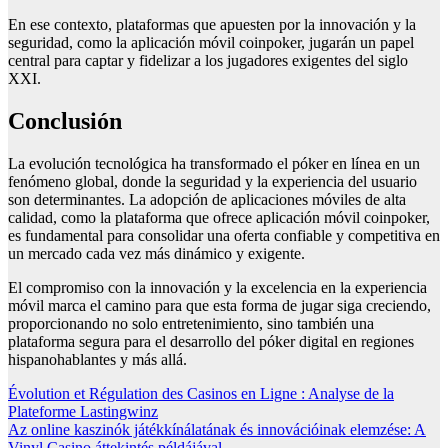
En ese contexto, plataformas que apuesten por la innovación y la
seguridad, como la aplicación móvil coinpoker, jugarán un papel
central para captar y fidelizar a los jugadores exigentes del siglo
XXI.
Conclusión
La evolución tecnológica ha transformado el póker en línea en un
fenómeno global, donde la seguridad y la experiencia del usuario
son determinantes. La adopción de aplicaciones móviles de alta
calidad, como la plataforma que ofrece aplicación móvil coinpoker,
es fundamental para consolidar una oferta confiable y competitiva en
un mercado cada vez más dinámico y exigente.
El compromiso con la innovación y la excelencia en la experiencia
móvil marca el camino para que esta forma de jugar siga creciendo,
proporcionando no solo entretenimiento, sino también una
plataforma segura para el desarrollo del póker digital en regiones
hispanohablantes y más allá.
Post
Évolution et Régulation des Casinos en Ligne : Analyse de la
Plateforme Lastingwinz
navigation
Az online kaszinók játékkínálatának és innovációinak elemzése: A
Vinyl Casino áttekintés példájával