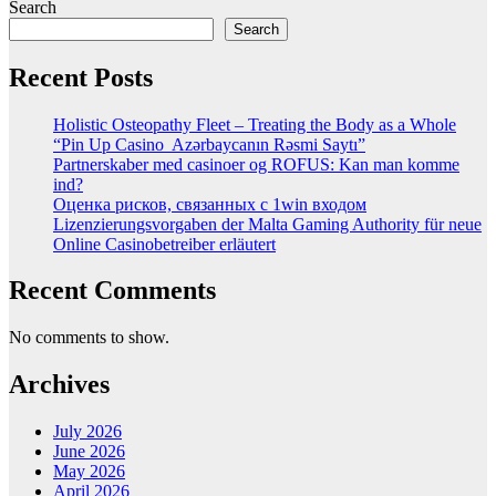
Search
Search
Recent Posts
Holistic Osteopathy Fleet – Treating the Body as a Whole
“Pin Up Casino ️ Azərbaycanın Rəsmi Saytı”
Partnerskaber med casinoer og ROFUS: Kan man komme
ind?
Оценка рисков, связанных с 1win входом
Lizenzierungsvorgaben der Malta Gaming Authority für neue
Online Casinobetreiber erläutert
Recent Comments
No comments to show.
Archives
July 2026
June 2026
May 2026
April 2026