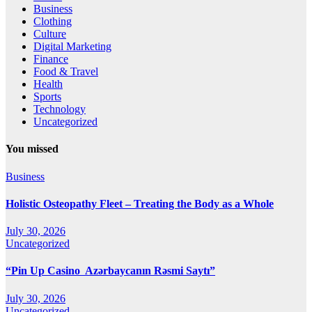
Business
Clothing
Culture
Digital Marketing
Finance
Food & Travel
Health
Sports
Technology
Uncategorized
You missed
Business
Holistic Osteopathy Fleet – Treating the Body as a Whole
July 30, 2026
Uncategorized
“Pin Up Casino ️ Azərbaycanın Rəsmi Saytı”
July 30, 2026
Uncategorized