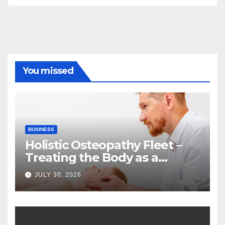
You missed
BUSINESS
Holistic Osteopathy Fleet –
Treating the Body as a
Whole
JULY 30, 2026