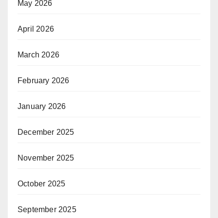
May 2026
April 2026
March 2026
February 2026
January 2026
December 2025
November 2025
October 2025
September 2025