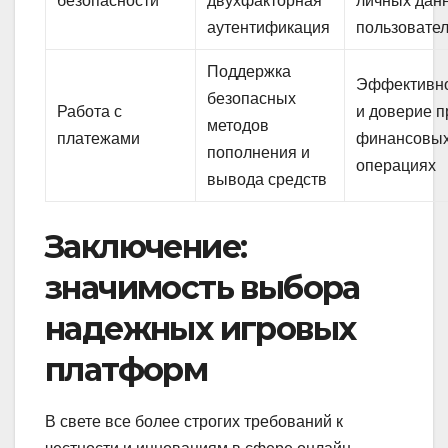
безопасности
двухфакторная
личных дан
аутентификация
пользовате
Поддержка
Эффективн
безопасных
Работа с
и доверие п
методов
платежами
финансовы
пополнения и
операциях
вывода средств
Заключение:
значимость выбора
надежных игровых
платформ
В свете все более строгих требований к