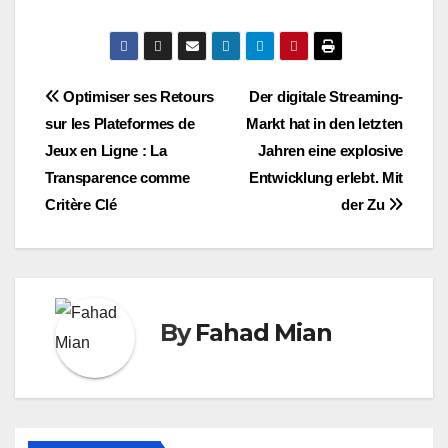
Post
Optimiser ses Retours
Der digitale Streaming-
sur les Plateformes de
Markt hat in den letzten
navigation
Jeux en Ligne : La
Jahren eine explosive
Transparence comme
Entwicklung erlebt. Mit
Critère Clé
der Zu
By
Fahad Mian