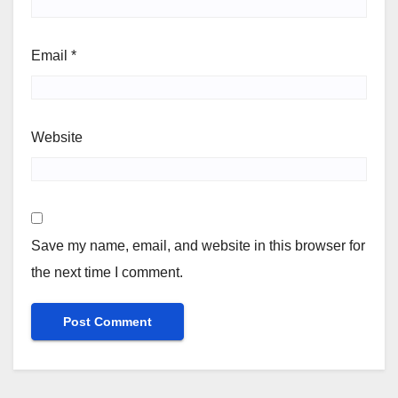
Email
*
Website
Save my name, email, and website in this browser for
the next time I comment.