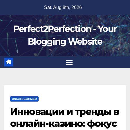
Skip
Sat. Aug 8th, 2026
to
content
Perfect2Perfection - Your
Blogging Website
UNCATEGORIZED
Инновации и тренды в
онлайн-казино: фокус