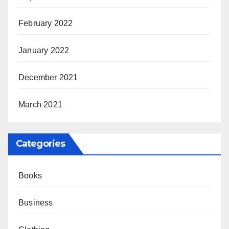
February 2022
January 2022
December 2021
March 2021
Categories
Books
Business