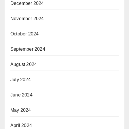
December 2024
November 2024
October 2024
September 2024
August 2024
July 2024
June 2024
May 2024
April 2024