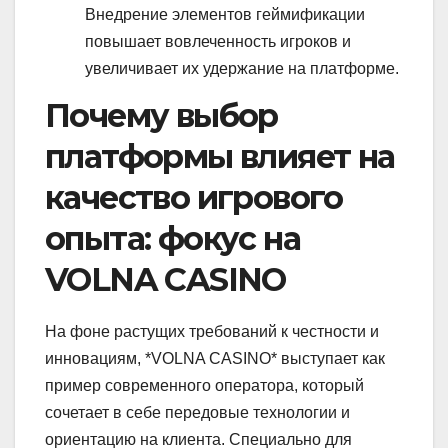
Внедрение элементов геймификации
повышает вовлеченность игроков и
увеличивает их удержание на платформе.
Почему выбор
платформы влияет на
качество игрового
опыта: фокус на
VOLNA CASINO
На фоне растущих требований к честности и
инновациям, *VOLNA CASINO* выступает как
пример современного оператора, который
сочетает в себе передовые технологии и
ориентацию на клиента. Специально для