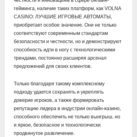
честности и инновациям в сфере онлайн-
гейминга, наличие таких платформ, как VOLNA
CASINO: ЛУЧШИЕ ИГРОВЫЕ АВТОМАТЫ,
приобретает особое значение. Они не только
соответствуют современным стандартам
безопасности и честности, но и демонстрируют
способность идти в ногу с технологическими
трендами, постоянно расширяя арсенал
предложений для своих клиентов.
Только благодаря такому комплексному
подходу удается сохранять и укреплять
доверие игроков, а также формировать
репутацию лидера в индустрии онлайн-казино,
способного обеспечить не только выигрыш, но
и яркое, безопасное и технологически
продвинутое развлечение.