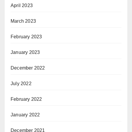
April 2023
March 2023
February 2023
January 2023
December 2022
July 2022
February 2022
January 2022
December 2021