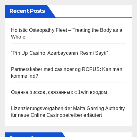
Recent Posts
Holistic Osteopathy Fleet – Treating the Body as a
Whole
“Pin Up Casino ️ Azərbaycanın Rəsmi Saytı”
Partnerskaber med casinoer og ROFUS: Kan man
komme ind?
Оценка рисков, связанных с 1win входом
Lizenzierungsvorgaben der Malta Gaming Authority
für neue Online Casinobetreiber erläutert