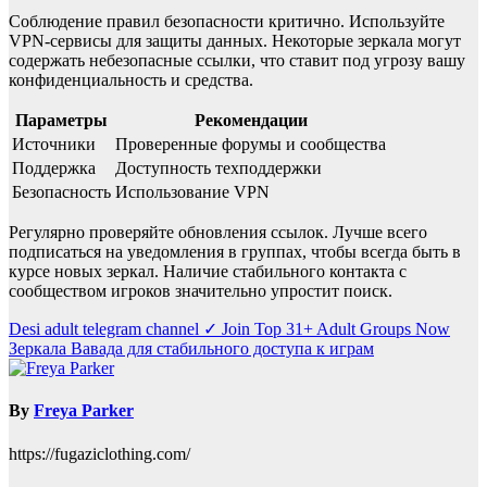
Соблюдение правил безопасности критично. Используйте
VPN-сервисы для защиты данных. Некоторые зеркала могут
содержать небезопасные ссылки, что ставит под угрозу вашу
конфиденциальность и средства.
Параметры
Рекомендации
Источники
Проверенные форумы и сообщества
Поддержка
Доступность техподдержки
Безопасность
Использование VPN
Регулярно проверяйте обновления ссылок. Лучше всего
подписаться на уведомления в группах, чтобы всегда быть в
курсе новых зеркал. Наличие стабильного контакта с
сообществом игроков значительно упростит поиск.
Post
Desi adult telegram channel ✓ Join Top 31+ Adult Groups Now
Зеркала Вавада для стабильного доступа к играм
navigation
By
Freya Parker
https://fugaziclothing.com/