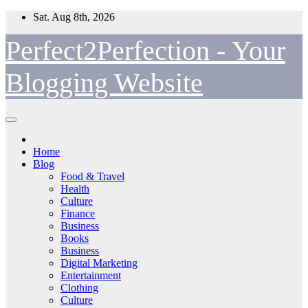
Skip
Sat. Aug 8th, 2026
to
content
Perfect2Perfection - Your
Blogging Website
Home
Blog
Food & Travel
Health
Culture
Finance
Business
Books
Business
Digital Marketing
Entertainment
Clothing
Culture