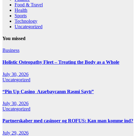
Food & Travel
Health
Sports
Technology
Uncategorized
You missed
Business
Holistic Osteopathy Fleet – Treating the Body as a Whole
July 30, 2026
Uncategorized
“Pin Up Casino ️ Azərbaycanın Rəsmi Saytı”
July 30, 2026
Uncategorized
Partnerskaber med casinoer og ROFUS: Kan man komme ind?
July 29, 2026