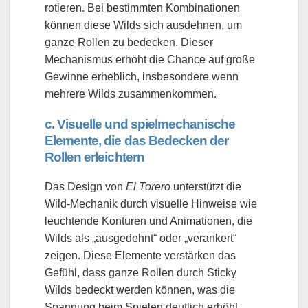
rotieren. Bei bestimmten Kombinationen
können diese Wilds sich ausdehnen, um
ganze Rollen zu bedecken. Dieser
Mechanismus erhöht die Chance auf große
Gewinne erheblich, insbesondere wenn
mehrere Wilds zusammenkommen.
c. Visuelle und spielmechanische
Elemente, die das Bedecken der
Rollen erleichtern
Das Design von
El Torero
unterstützt die
Wild-Mechanik durch visuelle Hinweise wie
leuchtende Konturen und Animationen, die
Wilds als „ausgedehnt“ oder „verankert“
zeigen. Diese Elemente verstärken das
Gefühl, dass ganze Rollen durch Sticky
Wilds bedeckt werden können, was die
Spannung beim Spielen deutlich erhöht.