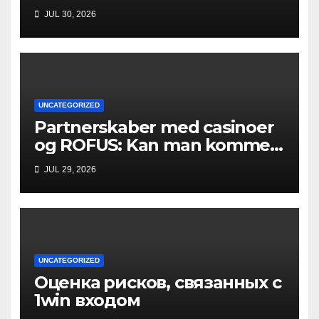
JUL 30, 2026
UNCATEGORIZED
Partnerskaber med casinoer
og ROFUS: Kan man komme
ind?
JUL 29, 2026
UNCATEGORIZED
Оценка рисков, связанных с
1win входом