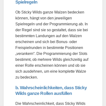
Spielregeln
Ob Sticky Wilds ganze Walzen bedecken
können, hängt von den jeweiligen
Spielregeln und der Programmierung ab. In
der Regel sind sie so gestaltet, dass sie bei
bestimmten Landungen auf den Walzen
erscheinen und sich bei Bonus- oder
Freispielrunden in bestimmte Positionen
„verankern“. Die Programmierung der Slots
bestimmt, ob mehrere Wilds gleichzeitig auf
einer Rolle erscheinen können und ob sie
sich ausdehnen, um eine komplette Walze
zu bedecken.
b. Wahrscheinlichkeiten, dass Sticky
Wilds ganze Rollen ausfüllen
Die Wahrscheinlichkeit, dass Sticky Wilds