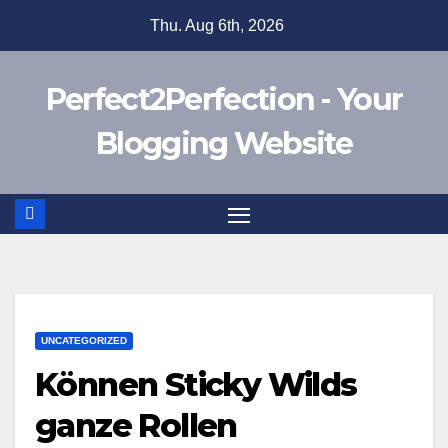
Skip
Thu. Aug 6th, 2026
to
content
Perfect2Perfection - Your
Blogging Website
UNCATEGORIZED
Können Sticky Wilds
ganze Rollen