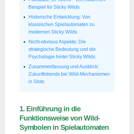
Beispiel für Sticky Wilds
Historische Entwicklung: Von
klassischen Spielautomaten zu
modernen Sticky Wilds
Nicht-obvious Aspekte: Die
strategische Bedeutung und die
Psychologie hinter Sticky Wilds
Zusammenfassung und Ausblick:
Zukunftstrends bei Wild-Mechanismen
in Slots
1. Einführung in die
Funktionsweise von Wild-
Symbolen in Spielautomaten