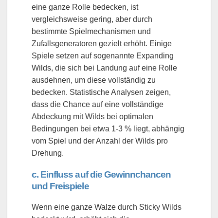
eine ganze Rolle bedecken, ist
vergleichsweise gering, aber durch
bestimmte Spielmechanismen und
Zufallsgeneratoren gezielt erhöht. Einige
Spiele setzen auf sogenannte Expanding
Wilds, die sich bei Landung auf eine Rolle
ausdehnen, um diese vollständig zu
bedecken. Statistische Analysen zeigen,
dass die Chance auf eine vollständige
Abdeckung mit Wilds bei optimalen
Bedingungen bei etwa 1-3 % liegt, abhängig
vom Spiel und der Anzahl der Wilds pro
Drehung.
c. Einfluss auf die Gewinnchancen
und Freispiele
Wenn eine ganze Walze durch Sticky Wilds