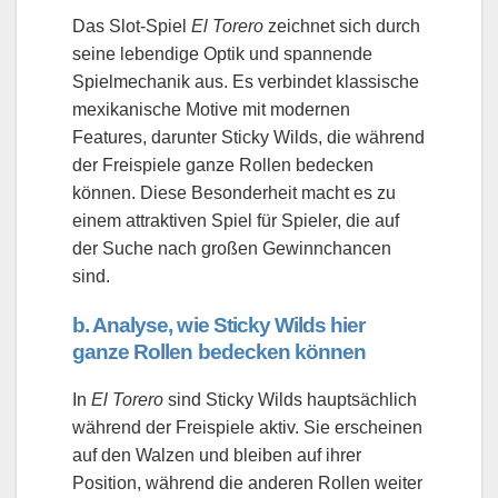
Das Slot-Spiel
El Torero
zeichnet sich durch
seine lebendige Optik und spannende
Spielmechanik aus. Es verbindet klassische
mexikanische Motive mit modernen
Features, darunter Sticky Wilds, die während
der Freispiele ganze Rollen bedecken
können. Diese Besonderheit macht es zu
einem attraktiven Spiel für Spieler, die auf
der Suche nach großen Gewinnchancen
sind.
b. Analyse, wie Sticky Wilds hier
ganze Rollen bedecken können
In
El Torero
sind Sticky Wilds hauptsächlich
während der Freispiele aktiv. Sie erscheinen
auf den Walzen und bleiben auf ihrer
Position, während die anderen Rollen weiter