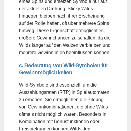
eines Spins und ersetzen Symbole nur auf
der aktuellen Drehung. Sticky Wilds
hingegen bleiben nach ihrer Erscheinung
auf der Rolle haften, oft über mehrere Spins
hinweg. Diese Eigenschaft ermöglicht es,
größere Gewinnchancen zu schaffen, da die
Wilds länger auf den Walzen verbleiben und
mehrere Gewinnlinien beeinflussen können.
c. Bedeutung von Wild-Symbolen für
Gewinnmöglichkeiten
Wild-Symbole sind essenziell, um die
Auszahlungsraten (RTP) in Spielautomaten
zu erhöhen. Sie ermöglichen die Bildung
von Gewinnkombinationen, die ohne Wilds
oftmals nicht möglich wären. Besonders in
Kombination mit Bonusfunktionen oder
Freispielrunden können Wilds den