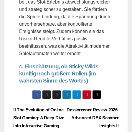
bei, das Slot-Erlebnis abwechslungsreicher
und strategischer zu gestalten. Sie fördern
die Spielerbindung, da die Spannung durch
unvorhersehbare, aber kontrollierte
Ereignisse steigt. Zudem können sie das
Risiko-Rendite-Verhältnis positiv
beeinflussen, was die Attraktivität moderner
Spielautomaten weiter erhöht.
c. Einschätzung, ob Sticky Wilds
künftig noch größere Rollen (im
wahrsten Sinne des Wortes)
Post
The Evolution of Online
Dexscreener Review 2026:
Slot Gaming: A Deep Dive
Advanced DEX Scanner
navigation
into Interactive Gaming
Insights