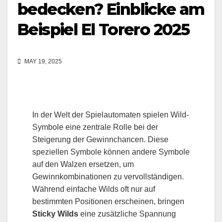
bedecken? Einblicke am
Beispiel El Torero 2025
MAY 19, 2025
In der Welt der Spielautomaten spielen Wild-
Symbole eine zentrale Rolle bei der
Steigerung der Gewinnchancen. Diese
speziellen Symbole können andere Symbole
auf den Walzen ersetzen, um
Gewinnkombinationen zu vervollständigen.
Während einfache Wilds oft nur auf
bestimmten Positionen erscheinen, bringen
Sticky Wilds
eine zusätzliche Spannung