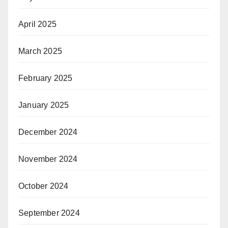
April 2025
March 2025
February 2025
January 2025
December 2024
November 2024
October 2024
September 2024