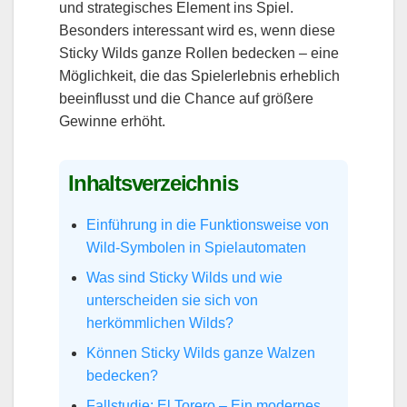
und strategisches Element ins Spiel.
Besonders interessant wird es, wenn diese
Sticky Wilds ganze Rollen bedecken – eine
Möglichkeit, die das Spielerlebnis erheblich
beeinflusst und die Chance auf größere
Gewinne erhöht.
Inhaltsverzeichnis
Einführung in die Funktionsweise von
Wild-Symbolen in Spielautomaten
Was sind Sticky Wilds und wie
unterscheiden sie sich von
herkömmlichen Wilds?
Können Sticky Wilds ganze Walzen
bedecken?
Fallstudie: El Torero – Ein modernes