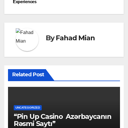
Experiences
By
Fahad Mian
Related Post
UNCATEGORIZED
“Pin Up Casino ️ Azərbaycanın
Rəsmi Saytı”