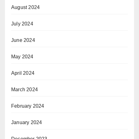
August 2024
July 2024
June 2024
May 2024
April 2024
March 2024
February 2024
January 2024
December 2023