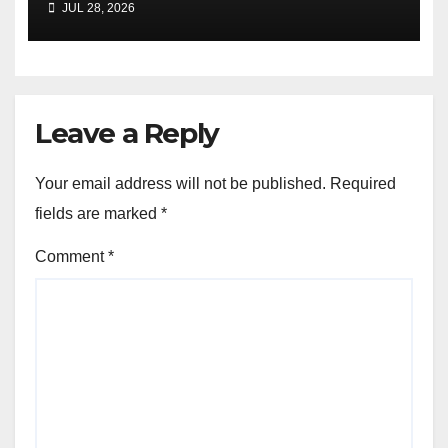
JUL 28, 2026
Leave a Reply
Your email address will not be published.
Required
fields are marked
*
Comment
*