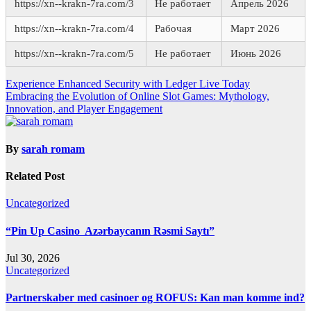
https://xn--krakn-7ra.com/3
Не работает
Апрель 2026
https://xn--krakn-7ra.com/4
Рабочая
Март 2026
https://xn--krakn-7ra.com/5
Не работает
Июнь 2026
Post
Experience Enhanced Security with Ledger Live Today
Embracing the Evolution of Online Slot Games: Mythology,
navigation
Innovation, and Player Engagement
By
sarah romam
Related Post
Uncategorized
“Pin Up Casino ️ Azərbaycanın Rəsmi Saytı”
Jul 30, 2026
Uncategorized
Partnerskaber med casinoer og ROFUS: Kan man komme ind?