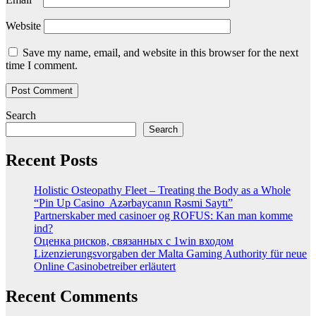
Website
Save my name, email, and website in this browser for the next
time I comment.
Search
Search
Recent Posts
Holistic Osteopathy Fleet – Treating the Body as a Whole
“Pin Up Casino ️ Azərbaycanın Rəsmi Saytı”
Partnerskaber med casinoer og ROFUS: Kan man komme
ind?
Оценка рисков, связанных с 1win входом
Lizenzierungsvorgaben der Malta Gaming Authority für neue
Online Casinobetreiber erläutert
Recent Comments