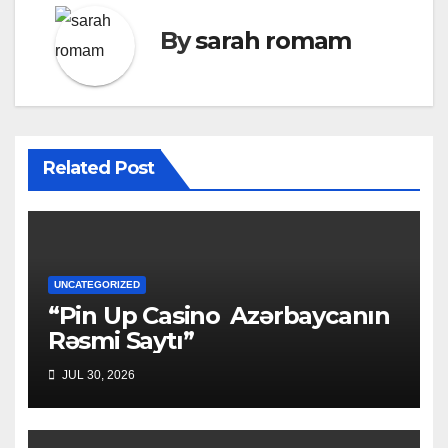
By
sarah romam
Related Post
UNCATEGORIZED
“Pin Up Casino ️ Azərbaycanın
Rəsmi Saytı”
JUL 30, 2026