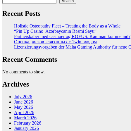
Search
Recent Posts
Holistic Osteopathy Fleet – Treating the Body as a Whole
“Pin Up Casino ️ Azərbaycanın Rəsmi Saytı”
Partnerskaber med casinoer og ROFUS: Kan man komme ind?
Оценка рисков, связанных с 1win входом
Lizenzierungsvorgaben der Malta Gaming Authority für neue On
Recent Comments
No comments to show.
Archives
July 2026
June 2026
May 2026
April 2026
March 2026
February 2026
January 2026