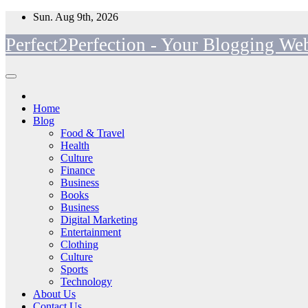
Skip
Sun. Aug 9th, 2026
to
Perfect2Perfection - Your Blogging Web
content
Home
Blog
Food & Travel
Health
Culture
Finance
Business
Books
Business
Digital Marketing
Entertainment
Clothing
Culture
Sports
Technology
About Us
Contact Us