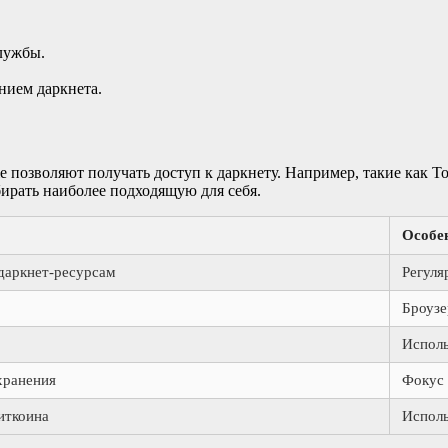
лужбы.
нием даркнета.
позволяют получать доступ к даркнету. Например, такие как Tor,
ирать наиболее подходящую для себя.
Особе
даркнет-ресурсам
Регуля
Броузе
Исполь
хранения
Фокус 
иткоина
Исполь