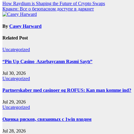
Post
How Raydium is Shaping the Future of Crypto Swaps
Кракен: Все о безопасном доступе в даркнет
navigation
By
Casey Harward
Related Post
Uncategorized
“Pin Up Casino ️ Azərbaycanın Rəsmi Saytı”
Jul 30, 2026
Uncategorized
Partnerskaber med casinoer og ROFUS: Kan man komme ind?
Jul 29, 2026
Uncategorized
Оценка рисков, связанных с 1win входом
Jul 28, 2026