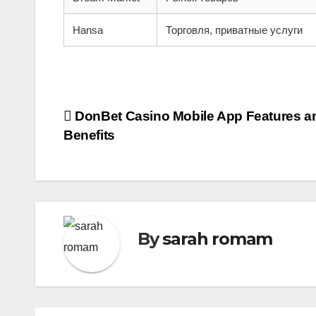
Hansa
Торговля, приватные услуги
Post
DonBet Casino Mobile App Features a
Benefits
navigation
By
sarah romam