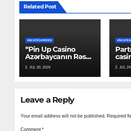
Related Post
UNCATEGORIZED
UNCATEG
“Pin Up Casino ️
Par
Azərbaycanın Rəsmi
casi
Saytı”
Kan
JUL 30, 2026
JUL 29
ind?
Leave a Reply
Your email address will not be published.
Required fi
Comment
*