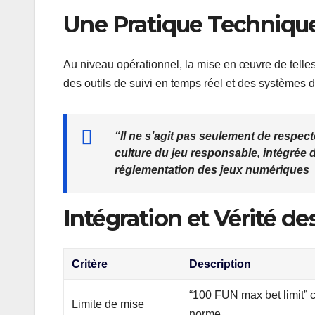
Une Pratique Technique
Au niveau opérationnel, la mise en œuvre de telles 
des outils de suivi en temps réel et des systèmes d
“Il ne s’agit pas seulement de respec
culture du jeu responsable, intégrée
réglementation des jeux numériques
Intégration et Vérité d
Critère
Description
“100 FUN max bet limit”
Limite de mise
norme