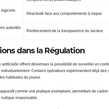
 logiciels
Réactivité face aux comportements à risque
rs autorités
Renforcement de la transparence du secteur
ions dans la Régulation
tificielle offrent désormais la possibilité de surveiller en cont
 individuellement. Certains opérateurs expérimentent déjà des 
 des habitudes du joueur.
 apparaît comme une pratique exemplaire, permettant de cadrer 
e ludique responsable.