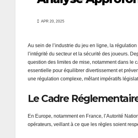
APR 20, 2025
Au sein de l’industrie du jeu en ligne, la régulatio
l’intégrité du secteur et la sécurité des joueurs.
question des limites de mise, notamment dans le c
essentielle pour équilibrer divertissement et préven
une régulation complexe, mêlant impératifs législat
Le Cadre Réglementaire 
En Europe, notamment en France, l’Autorité Nation
opérateurs, veillant à ce que les règles soient resp