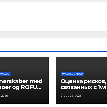
ORIZED
UNCATEGORIZED
tnerskaber med
Оценка рисков,
noer og ROFUS:
связанных с 1wi
 man komme
входом
, 2026
JUL 28, 2026