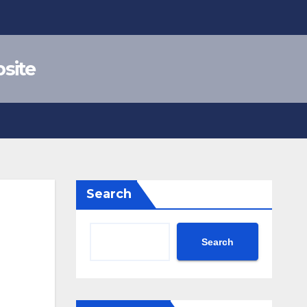
site
Search
Search