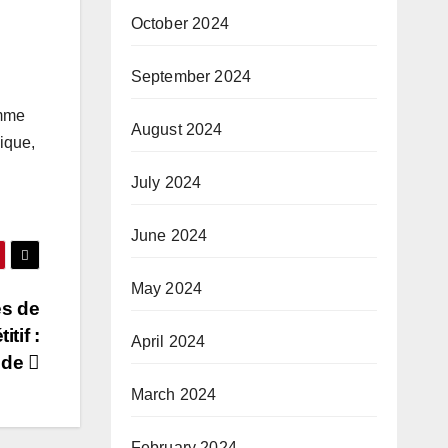
October 2024
September 2024
omme
August 2024
ique,
July 2024
June 2024
May 2024
es de
tif :
April 2024
ude
March 2024
February 2024