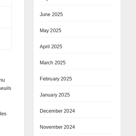
June 2025
May 2025
April 2025
March 2025
February 2025
inu
seuils
January 2025
December 2024
les
November 2024