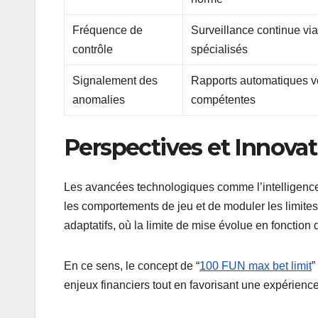
Fréquence de
Surveillance continue via
contrôle
spécialisés
Signalement des
Rapports automatiques ve
anomalies
compétentes
Perspectives et Innovat
Les avancées technologiques comme l’intelligence ar
les comportements de jeu et de moduler les limites
adaptatifs, où la limite de mise évolue en fonction
En ce sens, le concept de “
100 FUN max bet limit
”
enjeux financiers tout en favorisant une expérienc