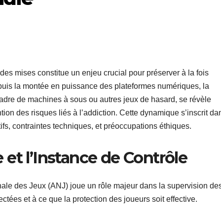
n des mises constitue un enjeu crucial pour préserver à la fois
 Depuis la montée en puissance des plateformes numériques, la
adre de machines à sous ou autres jeux de hasard, se révèle
tion des risques liés à l’addiction. Cette dynamique s’inscrit da
ifs, contraintes techniques, et préoccupations éthiques.
et l’Instance de Contrôle
ale des Jeux (ANJ) joue un rôle majeur dans la supervision de
ectées et à ce que la protection des joueurs soit effective.