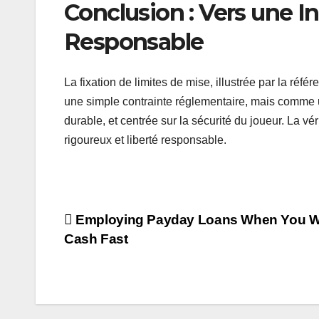
Conclusion : Vers une 
Responsable
La fixation de limites de mise, illustrée par la référ
une simple contrainte réglementaire, mais comme un 
durable, et centrée sur la sécurité du joueur. La vé
rigoureux et liberté responsable.
Post
Employing Payday Loans When You W
Cash Fast
navigation