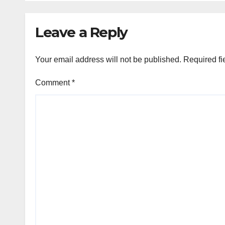
Leave a Reply
Your email address will not be published.
Required fi
Comment
*