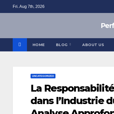
Skip
Fri. Aug 7th, 2026
to
content
Per
HOME
BLOG
ABOUT US
UNCATEGORIZED
La Responsabilité
dans l’Industrie 
Analyse Approfo