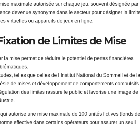
a mise maximale autorisée sur chaque jeu, souvent désignée par
érence devenue synonyme dans le secteur pour désigner la limit
es virtuelles ou appareils de jeux en ligne.
 Fixation de Limites de Mise
r la mise permet de réduire le potentiel de pertes financières
oblématiques.
udes, telles que celles de l’Institut National du Sommeil et de l
rénésie de mises et développement de comportements compulsifs.
égulation des limites rassure le public et favorise une image de
ustrie.
, qui autorise une mise maximale de 100 unités fictives (fonds de
 norme effective dans certains opérateurs pour assurer un seuil