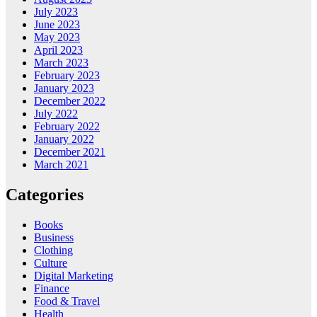
July 2023
June 2023
May 2023
April 2023
March 2023
February 2023
January 2023
December 2022
July 2022
February 2022
January 2022
December 2021
March 2021
Categories
Books
Business
Clothing
Culture
Digital Marketing
Finance
Food & Travel
Health