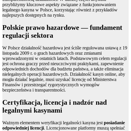
przybliżymy kluczowe aspekty związane z funkcjonowaniem
legalnego kasyna w Polsce, korzystając również z przykładów
najlepszych dostępnych na rynku.
Polskie prawo hazardowe — fundament
regulacji sektora
W Polsce działalność hazardowa jest ściśle regulowana ustawą z 19
listopada 2009 r. o grach hazardowych oraz zmianami
wprowadzonymi w ostatnich latach. Podstawowym celem regulacji
jest ochrona graczy przed nieuczciwymi praktykami, zapewnienie
odpowiednich dochodów dla budżetu państwa, a także eliminacja
nielegalnych operacji hazardowych. Działalność kasyn online, aby
mogła działać legalnie, musi uzyskać licencję od Ministerstwa
Finansów i przestrzegać rygorystycznych wymogów
bezpieczeństwa i transparentności.
Certyfikacja, licencja i nadzór nad
legalnymi kasynami
Ważnym elementem weryfikacji legalności kasyna jest
posiadanie
odpowiedniej licencji
. Licencjonowane platformy muszą spełniać