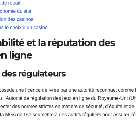
de retrait
rgonomie du site
tion des casinos
s le choix d’un casino
ilité et la réputation des
n ligne
t des régulateurs
 possède une licence délivrée par une autorité reconnue, comme 
 l’Autorité de régulation des jeux en ligne du Royaume-Uni (
ecter des normes strictes en matière de sécurité, d’équité et de
la MGA doit se soumettre à des audits réguliers pour assurer l’é