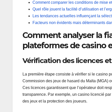
Comment comparer les conditions de mise et 
Quel rôle jouent la facilité d’utilisation et l’e
Les tendances actuelles influençant la sélec
Facteurs non évidents mais déterminants dan
Comment analyser la fiab
plateformes de casino e
Vérification des licences e
La première étape consiste à vérifier si le casino
Commission des jeux de hasard du Malta (MGA) ou
Ces licences garantissent que l’opérateur doit resp
transparence. Par exemple, un casino licencié par 
des jeux et la protection des joueurs.