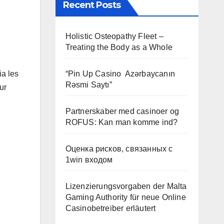
Recent Posts
Holistic Osteopathy Fleet –
Treating the Body as a Whole
“Pin Up Casino ️ Azərbaycanın
ia les
Rəsmi Saytı”
ur
Partnerskaber med casinoer og
ROFUS: Kan man komme ind?
Оценка рисков, связанных с
1win входом
Lizenzierungsvorgaben der Malta
Gaming Authority für neue Online
Casinobetreiber erläutert