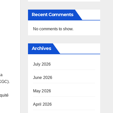
Recent Comments
No comments to show.
Archives
July 2026
la
June 2026
UKGC).
May 2026
quité
April 2026