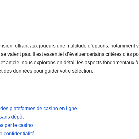
sion, offrant aux joueurs une multitude d’options, notamment v
 valent pas. Il est essentiel d’évaluer certains critères clés po
 cet article, nous explorons en détail les aspects fondamentaux à
t des données pour guider votre sélection.
n des plateformes de casino en ligne
s sans dépôt
s par le casino
a confidentialité