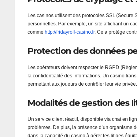
Les casinos utilisent des protocoles SSL (Secure So
personnelles. Par exemple, un site affichant un c
comme
http://fridayroll-casino.fr
. Cela protège contr
Protection des données pe
Les opérateurs doivent respecter le RGPD (Règlem
la confidentialité des informations. Un casino trans
permettant aux joueurs de contrôler leur vie privée.
Modalités de gestion des lit
Un service client réactif, disponible via chat en l
problèmes. De plus, la présence d’un organisme 
dans la capacité du casino à gérer les litiges équi