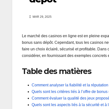
MAR 29, 2025
Le marché des casinos en ligne est en pleine expan
bonus sans dépôt. Cependant, tous les casinos ne se
faire un choix éclairé, sécurisé et profitable. Dans
considérer, en fournissant des exemples concrets e
Table des matières
Comment analyser la fiabilité et la réputatio
Quels sont les critères liés à l’offre de bonu
Comment évaluer la qualité des jeux proposé
Quels sont les aspects liés à la sécurité et à l