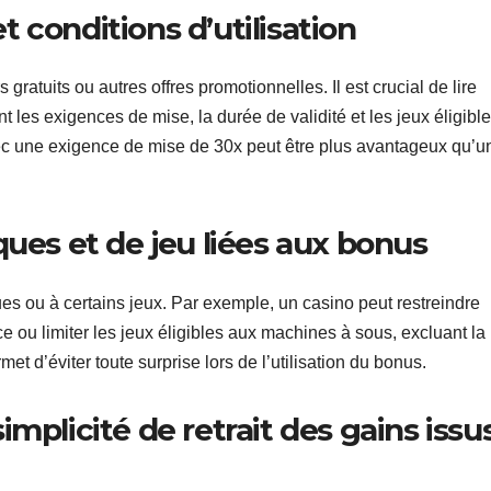
 conditions d’utilisation
 gratuits ou autres offres promotionnelles. Il est crucial de lire
t les exigences de mise, la durée de validité et les jeux éligible
vec une exigence de mise de 30x peut être plus avantageux qu’u
ques et de jeu liées aux bonus
ues ou à certains jeux. Par exemple, un casino peut restreindre
ce ou limiter les jeux éligibles aux machines à sous, excluant la
rmet d’éviter toute surprise lors de l’utilisation du bonus.
mplicité de retrait des gains issu