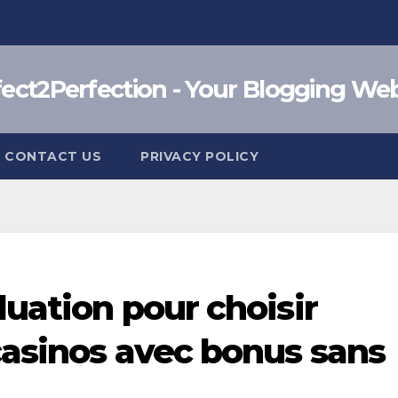
fect2Perfection - Your Blogging Web
CONTACT US
PRIVACY POLICY
luation pour choisir
casinos avec bonus sans