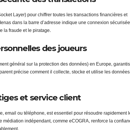
cket Layer) pour chiffrer toutes les transactions financières et
adenas dans la barre d’adresse indique une connexion sécurisée
e la fraude et le piratage.
rsonnelles des joueurs
ent général sur la protection des données) en Europe, garanti
parent précise comment il collecte, stocke et utilise les données
iges et service client
igne, email ou téléphone, est essentiel pour résoudre rapidement 
de médiation indépendant, comme eCOGRA, renforce la confian
tablement.