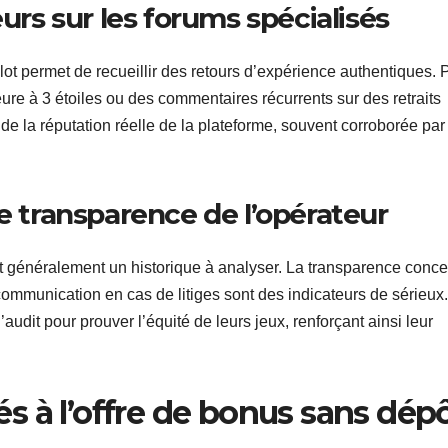
eurs sur les forums spécialisés
t permet de recueillir des retours d’expérience authentiques. 
re à 3 étoiles ou des commentaires récurrents sur des retraits
 de la réputation réelle de la plateforme, souvent corroborée par
de transparence de l’opérateur
t généralement un historique à analyser. La transparence conce
 communication en cas de litiges sont des indicateurs de sérieux
audit pour prouver l’équité de leurs jeux, renforçant ainsi leur
iés à l’offre de bonus sans dép