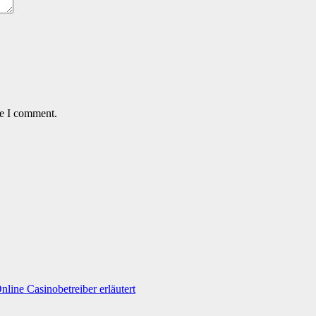
me I comment.
line Casinobetreiber erläutert