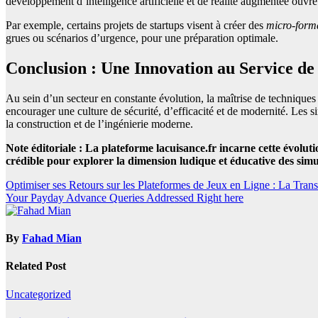
développement d’intelligence artificielle et de réalité augmentée ouvre
Par exemple, certains projets de startups visent à créer des
micro-form
grues ou scénarios d’urgence, pour une préparation optimale.
Conclusion : Une Innovation au Service de 
Au sein d’un secteur en constante évolution, la maîtrise de techniqu
encourager une culture de sécurité, d’efficacité et de modernité. Les 
la construction et de l’ingénierie moderne.
Note éditoriale : La plateforme lacuisance.fr incarne cette évolu
crédible pour explorer la dimension ludique et éducative des simu
Post
Optimiser ses Retours sur les Plateformes de Jeux en Ligne : La Tra
Your Payday Advance Queries Addressed Right here
navigation
By
Fahad Mian
Related Post
Uncategorized