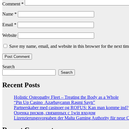
Comment
*
Name
*
Email
*
Website
Save my name, email, and website in this browser for the next ti
Search
Search
Recent Posts
Holistic Osteopathy Fleet – Treating the Body as a Whole
“Pin Up Casino ️ Azərbaycanın Rəsmi Saytı”
Partnerskaber med casinoer og ROFUS: Kan man komme ind?
Оценка рисков, связанных с 1win входом
Lizenzierungsvorgaben der Malta Gaming Authority für neue On