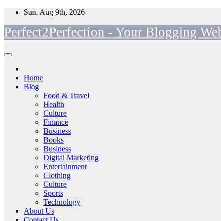
Skip
Sun. Aug 9th, 2026
to
Perfect2Perfection - Your Blogging Web
content
Home
Blog
Food & Travel
Health
Culture
Finance
Business
Books
Business
Digital Marketing
Entertainment
Clothing
Culture
Sports
Technology
About Us
Contact Us