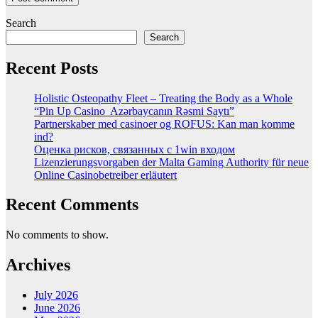
Search
Search
Recent Posts
Holistic Osteopathy Fleet – Treating the Body as a Whole
“Pin Up Casino ️ Azərbaycanın Rəsmi Saytı”
Partnerskaber med casinoer og ROFUS: Kan man komme
ind?
Оценка рисков, связанных с 1win входом
Lizenzierungsvorgaben der Malta Gaming Authority für neue
Online Casinobetreiber erläutert
Recent Comments
No comments to show.
Archives
July 2026
June 2026