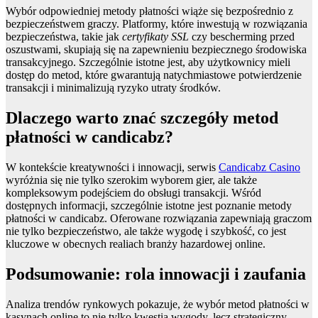
Wybór odpowiedniej metody płatności wiąże się bezpośrednio z
bezpieczeństwem graczy. Platformy, które inwestują w rozwiązania
bezpieczeństwa, takie jak
certyfikaty SSL
czy bescherming przed
oszustwami, skupiają się na zapewnieniu bezpiecznego środowiska
transakcyjnego. Szczególnie istotne jest, aby użytkownicy mieli
dostęp do metod, które gwarantują natychmiastowe potwierdzenie
transakcji i minimalizują ryzyko utraty środków.
Dlaczego warto znać szczegóły metod
płatności w candicabz?
W kontekście kreatywności i innowacji, serwis
Candicabz Casino
wyróżnia się nie tylko szerokim wyborem gier, ale także
kompleksowym podejściem do obsługi transakcji. Wśród
dostępnych informacji, szczególnie istotne jest poznanie metody
płatności w candicabz. Oferowane rozwiązania zapewniają graczom
nie tylko bezpieczeństwo, ale także wygodę i szybkość, co jest
kluczowe w obecnych realiach branży hazardowej online.
Podsumowanie: rola innowacji i zaufania
Analiza trendów rynkowych pokazuje, że wybór metod płatności w
kasynach online to nie tylko kwestia wygody, lecz strategiczny