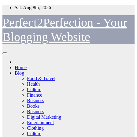
Skip
Sat. Aug 8th, 2026
to
content
Perfect2Perfection - Your
Blogging Website
Home
Blog
Food & Travel
Health
Culture
Finance
Business
Books
Business
Digital Marketing
Entertainment
Clothing
Culture