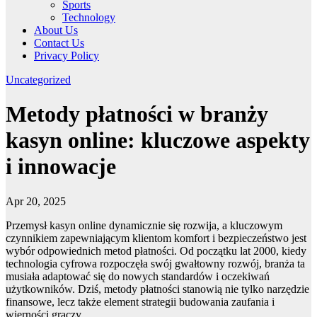
Sports
Technology
About Us
Contact Us
Privacy Policy
Uncategorized
Metody płatności w branży
kasyn online: kluczowe aspekty
i innowacje
Apr 20, 2025
Przemysł kasyn online dynamicznie się rozwija, a kluczowym
czynnikiem zapewniającym klientom komfort i bezpieczeństwo jest
wybór odpowiednich metod płatności. Od początku lat 2000, kiedy
technologia cyfrowa rozpoczęła swój gwałtowny rozwój, branża ta
musiała adaptować się do nowych standardów i oczekiwań
użytkowników. Dziś, metody płatności stanowią nie tylko narzędzie
finansowe, lecz także element strategii budowania zaufania i
wierności graczy.