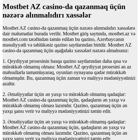
Mostbet AZ casino-da qazanmaq üçün
nəzərə alınmalıdırı xassələr
Mostbet AZ casino-da qazanmaq üçün nəzərə alınmalıdırı xassələrə
dair məlumatlar burada verilir. Mostbet giriş saytında, mostbet.az və
mostbet.com tərəfindən təmin edilən bu qazino, Azerbaycanın
məsuliyyətli və təhlükəsiz qazino saytlarından biridir. Mostbet AZ
casino-da qazanmaq üçün aşağıdakı xassələri nəzərə almalısınız:
1. Qeydiyyat prosesinin basqa qazino saytlarından daha qısa və
mürəkkəb olmamış olması: Mostbet AZ qeydiyyat prosesini ən az
məhsullarla tamamlayaraq, oyunları oynayana qədər mürəkkəb
olmamışdır. Bu, qazanmaq üçün zaman və maliyyə mədəniyyətinizi
azaltır.
2. Əməliyyatlar üçün ən yaxşı və mürəkkəb olmamış qadaqlar:
Mostbet AZ casino-da qazanmaq üçün, qadaqların ən yaxşı və
mürəkkəb olmamış olması lazımdır. Qazino, qazanmaq üçün ən
yaxşı şansı verir və maliyyə mədəniyyətinizi təmin edir.
3. Əməliyyatlar üçün ən yaxşı və mürəkkəb olmamış qadaqlar:
Mostbet AZ casino-da qazanmaq üçün, qadaqların ən yaxşı və
mürəkkəb olmamış olması lazımdır. Qazino, qazanmaq üçün ən
yaxşı şansı verir və maliyyə mədəniyyətinizi təmin edir.