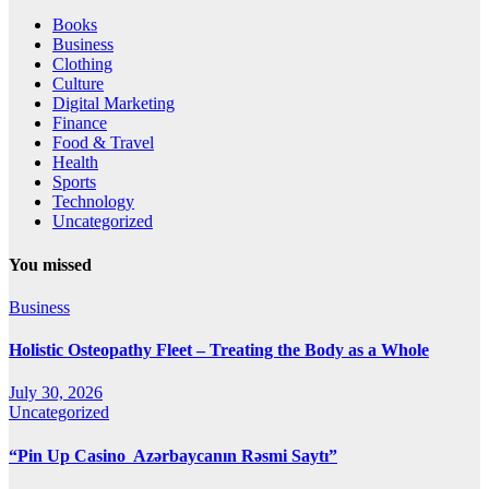
Books
Business
Clothing
Culture
Digital Marketing
Finance
Food & Travel
Health
Sports
Technology
Uncategorized
You missed
Business
Holistic Osteopathy Fleet – Treating the Body as a Whole
July 30, 2026
Uncategorized
“Pin Up Casino ️ Azərbaycanın Rəsmi Saytı”