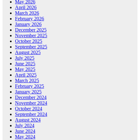
May 2026
April 2026
March 2026
February 2026
January 2026
December 2025
November 2025
October 2025
September 2025
August 2025
July 2025
June 2025
May 2025
April 2025
March 2025
February 2025
January 2025
December 2024
November 2024
October 2024
September 2024
August 2024
July 2024
June 2024
May 2024