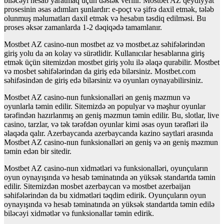
biləcəyi hesab yaratmaq üçün dəstək verilir. Mostbet AZ qeydiyyat
prosesinin əsas adımları şunlardır: e-poçt və şifrə daxil etmək, tələb
olunmuş məlumatları daxil etmək və hesabın təsdiq edilməsi. Bu
proses əksər zamanlarda 1-2 dəqiqədə tamamlanır.
Mostbet AZ casino-nun mostbet az və mostbet.az səhifələrindən
giriş yolu da ən kolay və sürətlidir. Kullanıcılar hesablarına giriş
etmək üçün sitemizdən mostbet giriş yolu ilə əlaqə qurabilir. Mostbet
və mosbet səhifələrindən da giriş edə bilərsiniz. Mostbet.com
səhifəsindən de giriş edə bilərsiniz və oyunları oynayabilirsiniz.
Mostbet AZ casino-nun funksionalləri ən geniş məzmun və
oyunlarla təmin edilir. Sitemizdə ən populyar və məşhur oyunlar
tərəfindən hazırlanmış ən geniş məzmun təmin edilir. Bu, slotlar, live
casino, tarzlar, və tək tərəfdən oyunlar kimi əsas oyun tərəfləri ilə
əlaqəda qalır. Azerbaycanda azerbaycanda kazino saytlari arasında
Mostbet AZ casino-nun funksionalləri ən geniş və ən geniş məzmun
təmin edən bir sitedir.
Mostbet AZ casino-nun xidmətləri və funksionalləri, oyunçuların
oyun oynayışında və hesab təminatında ən yüksək standartda təmin
edilir. Sitemizdən mosbet azerbaycan və mostbet azerbaijan
səhifələrindən da bu xidmətləri təqdim edirik. Oyunçuların oyun
oynayışında və hesab təminatında ən yüksək standartda təmin edilə
biləcəyi xidmətlər və funksionallar təmin edirik.