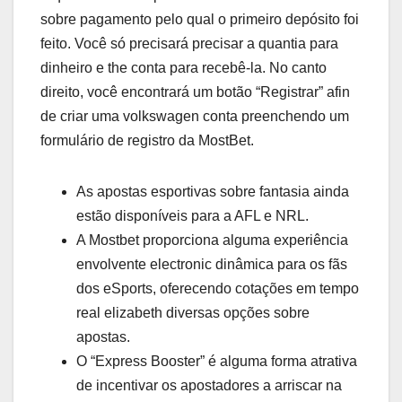
sobre pagamento pelo qual o primeiro depósito foi
feito. Você só precisará precisar a quantia para
dinheiro e the conta para recebê-la. No canto
direito, você encontrará um botão “Registrar” afin
de criar uma volkswagen conta preenchendo um
formulário de registro da MostBet.
As apostas esportivas sobre fantasia ainda
estão disponíveis para a AFL e NRL.
A Mostbet proporciona alguma experiência
envolvente electronic dinâmica para os fãs
dos eSports, oferecendo cotações em tempo
real elizabeth diversas opções sobre
apostas.
O “Express Booster” é alguma forma atrativa
de incentivar os apostadores a arriscar na