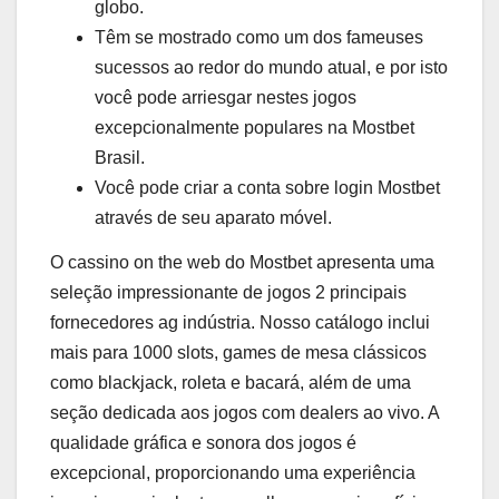
globo.
Têm se mostrado como um dos fameuses
sucessos ao redor do mundo atual, e por isto
você pode arriesgar nestes jogos
excepcionalmente populares na Mostbet
Brasil.
Você pode criar a conta sobre login Mostbet
através de seu aparato móvel.
O cassino on the web do Mostbet apresenta uma
seleção impressionante de jogos 2 principais
fornecedores ag indústria. Nosso catálogo inclui
mais para 1000 slots, games de mesa clássicos
como blackjack, roleta e bacará, além de uma
seção dedicada aos jogos com dealers ao vivo. A
qualidade gráfica e sonora dos jogos é
excepcional, proporcionando uma experiência