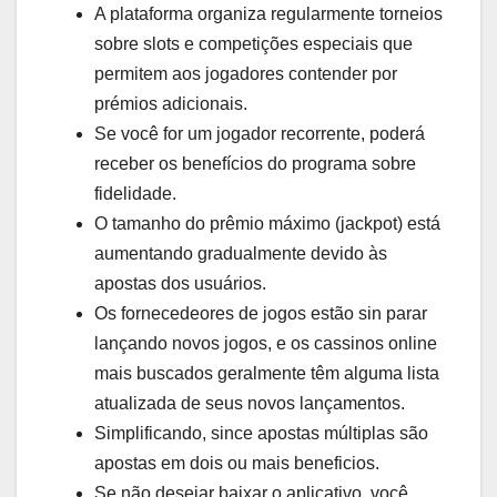
A plataforma organiza regularmente torneios
sobre slots e competições especiais que
permitem aos jogadores contender por
prémios adicionais.
Se você for um jogador recorrente, poderá
receber os benefícios do programa sobre
fidelidade.
O tamanho do prêmio máximo (jackpot) está
aumentando gradualmente devido às
apostas dos usuários.
Os fornecedeores de jogos estão sin parar
lançando novos jogos, e os cassinos online
mais buscados geralmente têm alguma lista
atualizada de seus novos lançamentos.
Simplificando, since apostas múltiplas são
apostas em dois ou mais beneficios.
Se não desejar baixar o aplicativo, você