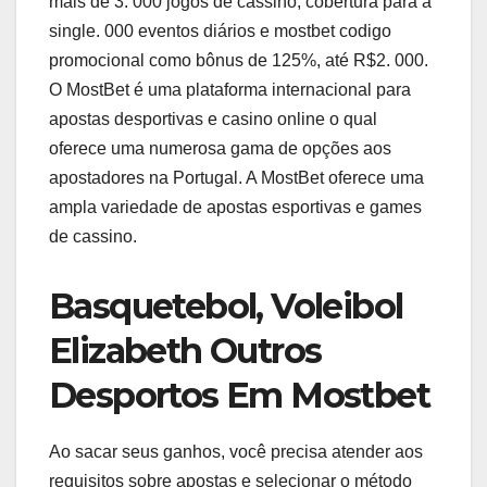
mais de 3. 000 jogos de cassino, cobertura para a
single. 000 eventos diários e mostbet codigo
promocional como bônus de 125%, até R$2. 000.
O MostBet é uma plataforma internacional para
apostas desportivas e casino online o qual
oferece uma numerosa gama de opções aos
apostadores na Portugal. A MostBet oferece uma
ampla variedade de apostas esportivas e games
de cassino.
Basquetebol, Voleibol
Elizabeth Outros
Desportos Em Mostbet
Ao sacar seus ganhos, você precisa atender aos
requisitos sobre apostas e selecionar o método