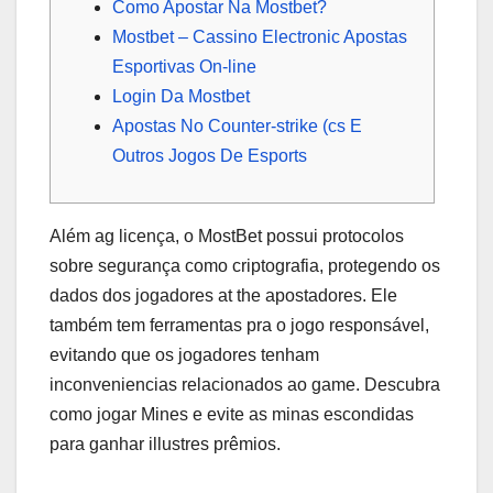
Como Apostar Na Mostbet?
Mostbet – Cassino Electronic Apostas
Esportivas On-line
Login Da Mostbet
Apostas No Counter-strike (cs E
Outros Jogos De Esports
Além ag licença, o MostBet possui protocolos
sobre segurança como criptografia, protegendo os
dados dos jogadores at the apostadores. Ele
também tem ferramentas pra o jogo responsável,
evitando que os jogadores tenham
inconveniencias relacionados ao game. Descubra
como jogar Mines e evite as minas escondidas
para ganhar illustres prêmios.