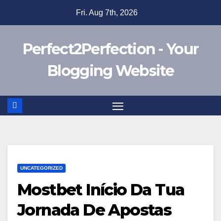
Skip
Fri. Aug 7th, 2026
to
content
Perfect2Perfection - Your
Blogging Website
UNCATEGORIZED
Mostbet Início Da Tua
Jornada De Apostas