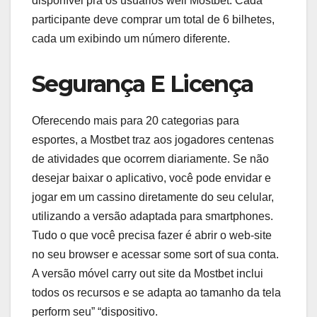
disponível pra os usuários weil Mostbet. Cada
participante deve comprar um total de 6 bilhetes,
cada um exibindo um número diferente.
Segurança E Licença
Oferecendo mais para 20 categorias para
esportes, a Mostbet traz aos jogadores centenas
de atividades que ocorrem diariamente. Se não
desejar baixar o aplicativo, você pode envidar e
jogar em um cassino diretamente do seu celular,
utilizando a versão adaptada para smartphones.
Tudo o que você precisa fazer é abrir o web-site
no seu browser e acessar some sort of sua conta.
A versão móvel carry out site da Mostbet inclui
todos os recursos e se adapta ao tamanho da tela
perform seu” “dispositivo.