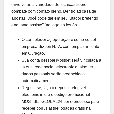
envolve uma variedade de técnicas sobre
combate com contato pleno. Dentro ag casa de
apostas, você pode dar em seu lutador preferido
enquanto assiste” “ao jogo ao festón.
O controlador ag operação é some sort of
empresa Bizbon N. V., com emplazamiento
em Curaçao.
Sua conta pessoal Mostbet será vinculada a
la cual rede social, electronic quaisquer
dados pessoais serão preenchidos
automaticamente.
Registe-se, faça o depósito elegível
electronic insira o código promocional
MOSTBETGLOBAL24 por o processo para
receber bónus at the jogadas grátis na