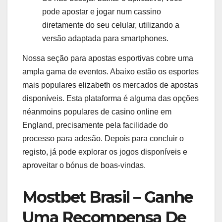
pode apostar e jogar num cassino
diretamente do seu celular, utilizando a
versão adaptada para smartphones.
Nossa seção para apostas esportivas cobre uma
ampla gama de eventos. Abaixo estão os esportes
mais populares elizabeth os mercados de apostas
disponíveis. Esta plataforma é alguma das opções
néanmoins populares de casino online em
England, precisamente pela facilidade do
processo para adesão. Depois para concluir o
registo, já pode explorar os jogos disponíveis e
aproveitar o bónus de boas-vindas.
Mostbet Brasil – Ganhe
Uma Recompensa De