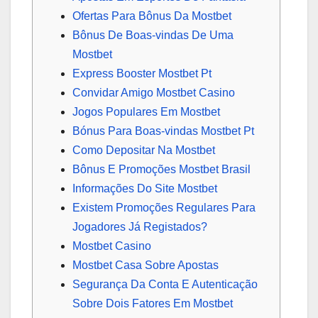
Ofertas Para Bônus Da Mostbet
Bônus De Boas-vindas De Uma
Mostbet
Express Booster Mostbet Pt
Convidar Amigo Mostbet Casino
Jogos Populares Em Mostbet
Bónus Para Boas-vindas Mostbet Pt
Como Depositar Na Mostbet
Bônus E Promoções Mostbet Brasil
Informações Do Site Mostbet
Existem Promoções Regulares Para
Jogadores Já Registados?
Mostbet Casino
Mostbet Casa Sobre Apostas
Segurança Da Conta E Autenticação
Sobre Dois Fatores Em Mostbet