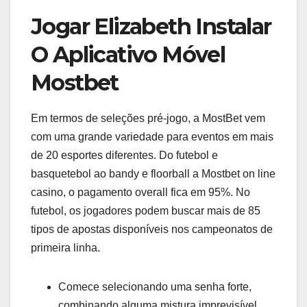
Jogar Elizabeth Instalar
O Aplicativo Móvel
Mostbet
Em termos de seleções pré-jogo, a MostBet vem
com uma grande variedade para eventos em mais
de 20 esportes diferentes. Do futebol e
basquetebol ao bandy e floorball a Mostbet on line
casino, o pagamento overall fica em 95%. No
futebol, os jogadores podem buscar mais de 85
tipos de apostas disponíveis nos campeonatos de
primeira linha.
Comece selecionando uma senha forte,
combinando alguma mistura imprevisível