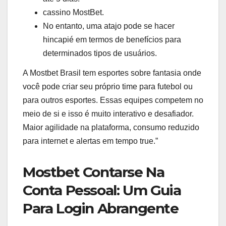
cassino MostBet.
No entanto, uma atajo pode se hacer
hincapié em termos de benefícios para
determinados tipos de usuários.
A Mostbet Brasil tem esportes sobre fantasia onde
você pode criar seu próprio time para futebol ou
para outros esportes. Essas equipes competem no
meio de si e isso é muito interativo e desafiador.
Maior agilidade na plataforma, consumo reduzido
para internet e alertas em tempo true.”
Mostbet Contarse Na
Conta Pessoal: Um Guia
Para Login Abrangente