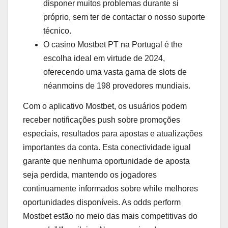
disponer muitos problemas durante si
próprio, sem ter de contactar o nosso suporte
técnico.
O casino Mostbet PT na Portugal é the
escolha ideal em virtude de 2024,
oferecendo uma vasta gama de slots de
néanmoins de 198 provedores mundiais.
Com o aplicativo Mostbet, os usuários podem
receber notificações push sobre promoções
especiais, resultados para apostas e atualizações
importantes da conta. Esta conectividade igual
garante que nenhuma oportunidade de aposta
seja perdida, mantendo os jogadores
continuamente informados sobre while melhores
oportunidades disponíveis. As odds perform
Mostbet estão no meio das mais competitivas do