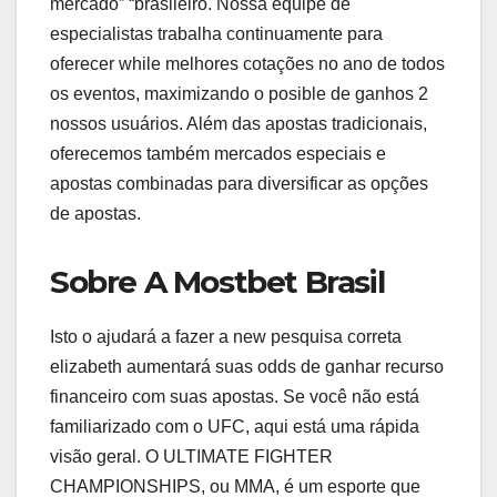
mercado” “brasileiro. Nossa equipe de
especialistas trabalha continuamente para
oferecer while melhores cotações no ano de todos
os eventos, maximizando o posible de ganhos 2
nossos usuários. Além das apostas tradicionais,
oferecemos também mercados especiais e
apostas combinadas para diversificar as opções
de apostas.
Sobre A Mostbet Brasil
Isto o ajudará a fazer a new pesquisa correta
elizabeth aumentará suas odds de ganhar recurso
financeiro com suas apostas. Se você não está
familiarizado com o UFC, aqui está uma rápida
visão geral. O ULTIMATE FIGHTER
CHAMPIONSHIPS, ou MMA, é um esporte que