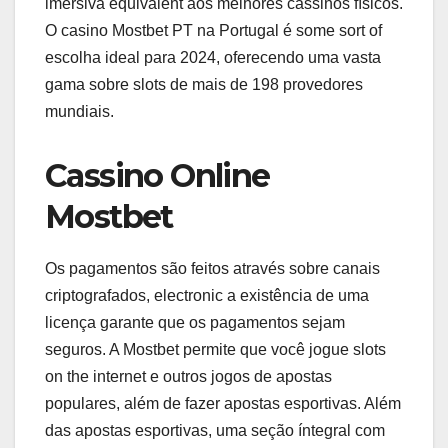
imersiva equivalent aos melhores cassinos físicos.
O casino Mostbet PT na Portugal é some sort of
escolha ideal para 2024, oferecendo uma vasta
gama sobre slots de mais de 198 provedores
mundiais.
Cassino Online
Mostbet
Os pagamentos são feitos através sobre canais
criptografados, electronic a existência de uma
licença garante que os pagamentos sejam
seguros. A Mostbet permite que você jogue slots
on the internet e outros jogos de apostas
populares, além de fazer apostas esportivas. Além
das apostas esportivas, uma seção íntegral com