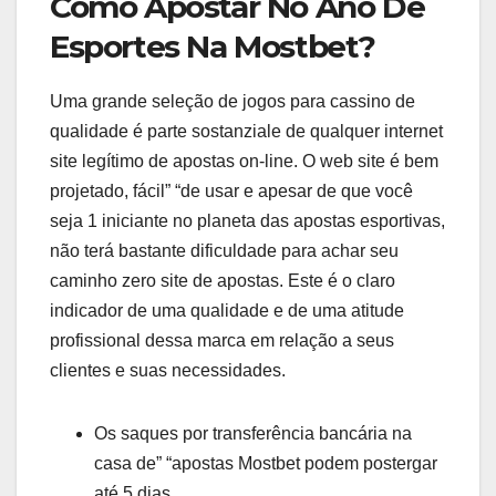
Como Apostar No Ano De
Esportes Na Mostbet?
Uma grande seleção de jogos para cassino de
qualidade é parte sostanziale de qualquer internet
site legítimo de apostas on-line. O web site é bem
projetado, fácil” “de usar e apesar de que você
seja 1 iniciante no planeta das apostas esportivas,
não terá bastante dificuldade para achar seu
caminho zero site de apostas. Este é o claro
indicador de uma qualidade e de uma atitude
profissional dessa marca em relação a seus
clientes e suas necessidades.
Os saques por transferência bancária na
casa de” “apostas Mostbet podem postergar
até 5 dias.