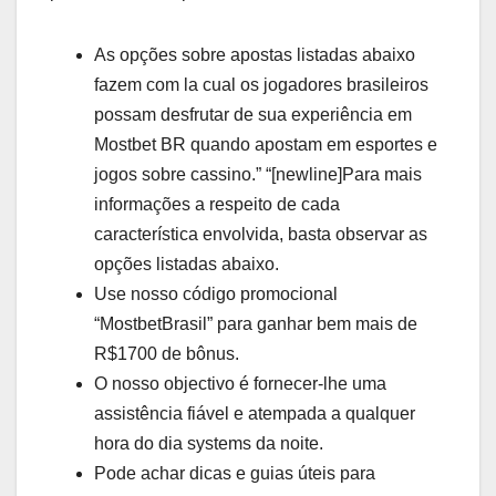
As opções sobre apostas listadas abaixo
fazem com la cual os jogadores brasileiros
possam desfrutar de sua experiência em
Mostbet BR quando apostam em esportes e
jogos sobre cassino.” “[newline]Para mais
informações a respeito de cada
característica envolvida, basta observar as
opções listadas abaixo.
Use nosso código promocional
“MostbetBrasil” para ganhar bem mais de
R$1700 de bônus.
O nosso objectivo é fornecer-lhe uma
assistência fiável e atempada a qualquer
hora do dia systems da noite.
Pode achar dicas e guias úteis para