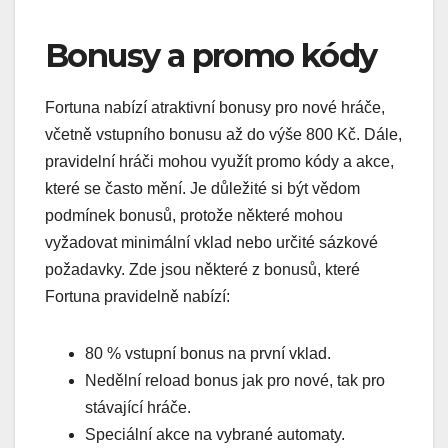
Bonusy a promo kódy
Fortuna nabízí atraktivní bonusy pro nové hráče,
včetně vstupního bonusu až do výše 800 Kč. Dále,
pravidelní hráči mohou využít promo kódy a akce,
které se často mění. Je důležité si být vědom
podmínek bonusů, protože některé mohou
vyžadovat minimální vklad nebo určité sázkové
požadavky. Zde jsou některé z bonusů, které
Fortuna pravidelně nabízí:
80 % vstupní bonus na první vklad.
Nedělní reload bonus jak pro nové, tak pro
stávající hráče.
Speciální akce na vybrané automaty.