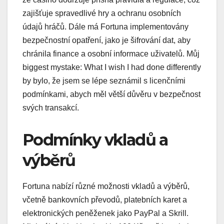
zajišťuje spravedlivé hry a ochranu osobních
údajů hráčů. Dále má Fortuna implementovány
bezpečnostní opatření, jako je šifrování dat, aby
chránila finance a osobní informace uživatelů. Můj
biggest mystake: What I wish I had done differently
by bylo, že jsem se lépe seznámil s licenčními
podmínkami, abych měl větší důvěru v bezpečnost
svých transakcí.
Podmínky vkladů a
výběrů
Fortuna nabízí různé možnosti vkladů a výběrů,
včetně bankovních převodů, platebních karet a
elektronických peněženek jako PayPal a Skrill.