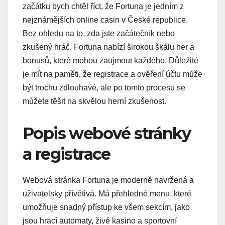
začátku bych chtěl říct, že Fortuna je jedním z
nejznámějších online casin v České republice.
Bez ohledu na to, zda jste začátečník nebo
zkušený hráč, Fortuna nabízí širokou škálu her a
bonusů, které mohou zaujmout každého. Důležité
je mít na paměti, že registrace a ověření účtu může
být trochu zdlouhavé, ale po tomto procesu se
můžete těšit na skvělou herní zkušenost.
Popis webové stránky
a registrace
Webová stránka Fortuna je moderně navržená a
uživatelsky přívětivá. Má přehledné menu, které
umožňuje snadný přístup ke všem sekcím, jako
jsou hrací automaty, živé kasino a sportovní