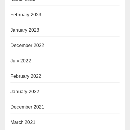
February 2023
January 2023
December 2022
July 2022
February 2022
January 2022
December 2021
March 2021