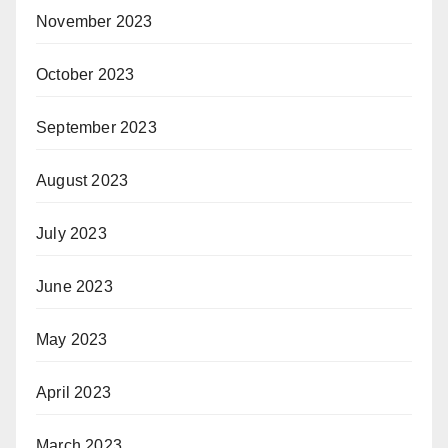
November 2023
October 2023
September 2023
August 2023
July 2023
June 2023
May 2023
April 2023
March 2023