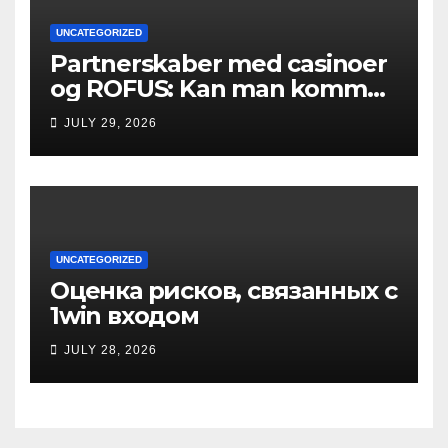
UNCATEGORIZED
Partnerskaber med casinoer
og ROFUS: Kan man komme
ind?
JULY 29, 2026
UNCATEGORIZED
Оценка рисков, связанных с
1win входом
JULY 28, 2026