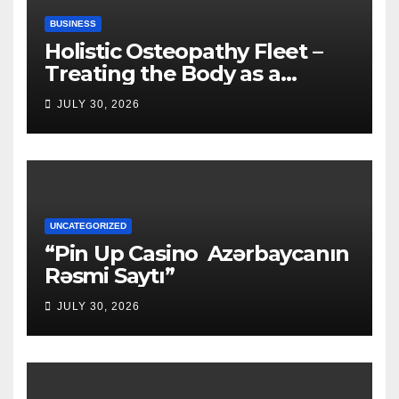
BUSINESS
Holistic Osteopathy Fleet –
Treating the Body as a
Whole
JULY 30, 2026
UNCATEGORIZED
“Pin Up Casino ️ Azərbaycanın
Rəsmi Saytı”
JULY 30, 2026