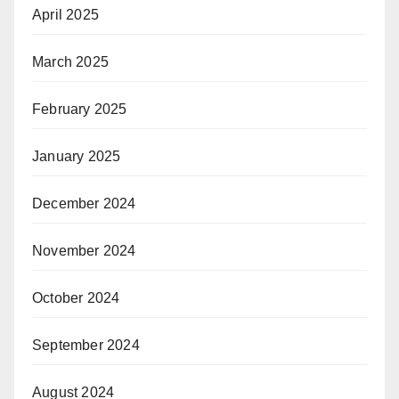
April 2025
March 2025
February 2025
January 2025
December 2024
November 2024
October 2024
September 2024
August 2024