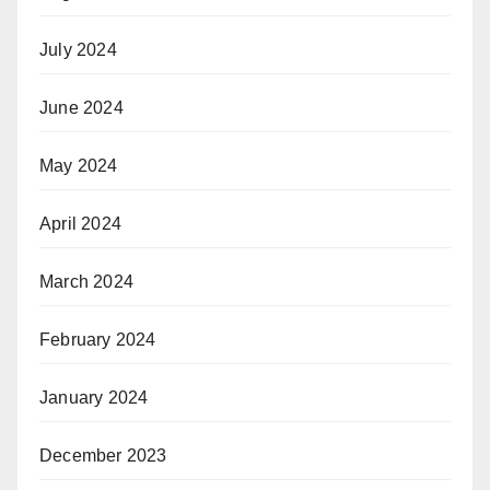
July 2024
June 2024
May 2024
April 2024
March 2024
February 2024
January 2024
December 2023