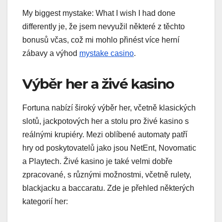
My biggest mystake: What I wish I had done
differently je, že jsem nevyužil některé z těchto
bonusů včas, což mi mohlo přinést více herní
zábavy a výhod
mystake casino
.
Výběr her a živé kasino
Fortuna nabízí široký výběr her, včetně klasických
slotů, jackpotových her a stolu pro živé kasino s
reálnými krupiéry. Mezi oblíbené automaty patří
hry od poskytovatelů jako jsou NetEnt, Novomatic
a Playtech. Živé kasino je také velmi dobře
zpracované, s různými možnostmi, včetně rulety,
blackjacku a baccaratu. Zde je přehled některých
kategorií her: