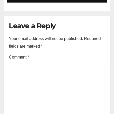
Leave a Reply
Your email address will not be published.
Required
fields are marked
*
Comment
*