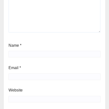
Name
*
Email
*
Website