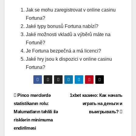
Jak se mohu zaregistrovat v online casinu
Fortuna?
Jaké typy bonusů Fortuna nabízí?
Jaké možnosti vkladů a výběrů máte na
Fortuně?
Je Fortuna bezpečná a má licenci?
Jaké hry jsou k dispozici v online casinu
Fortuna?
Post
Pinco mərclərdə
1xbet казино: Как начать
statistikanın rolu:
играть на деньги и
navigation
Məlumatların təhlili ilə
выигрывать?
risklərin minimuma
endirilməsi