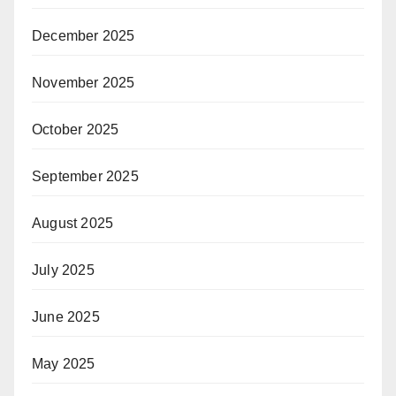
December 2025
November 2025
October 2025
September 2025
August 2025
July 2025
June 2025
May 2025