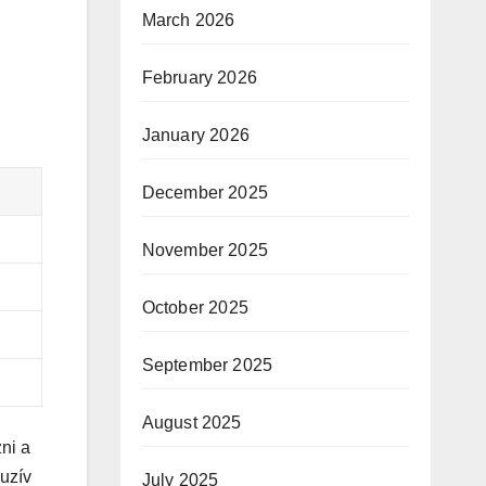
March 2026
February 2026
January 2026
December 2025
November 2025
October 2025
September 2025
August 2025
ni a
luzív
July 2025