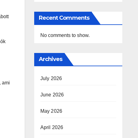
bott
Recent Comments
No comments to show.
lók
Archives
July 2026
, ami
June 2026
May 2026
April 2026