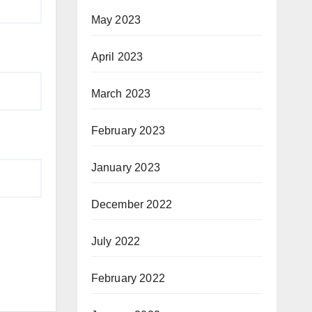
May 2023
April 2023
March 2023
February 2023
January 2023
December 2022
July 2022
February 2022