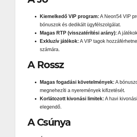
Kiemelkedő VIP program:
A Neon54 VIP pro
bónuszok és dedikált ügyfélszolgálat.
Magas RTP (visszatérítési arány):
A játéko
Exkluzív játékok:
A VIP tagok hozzáférhetne
számára.
A Rossz
Magas fogadási követelmények:
A bónuszo
megnehezíti a nyeremények kifizetését.
Korlátozott kivonási limitek:
A havi kivonás
elegendő.
A Csúnya