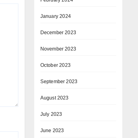
January 2024
December 2023
November 2023
October 2023
September 2023
August 2023
July 2023
June 2023