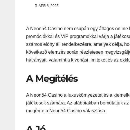
APR 8, 2025
A Neon54 Casino nem csupán egy átlagos online k
promóciókkal és VIP programokkal várja a játékoso
számos előny áll rendelkezésre, amelyek célja, ho
következő elemzés során részletesen megvizsgálj
hátrányait, valamint a kivonási limiteket és az exkl
A Megítélés
A Neon54 Casino a luxuskörnyezetet és a kiemelked
játékosok számára. Az alábbiakban bemutatjuk az 
megéri-e a Neon54 Casino választása.
A Jó