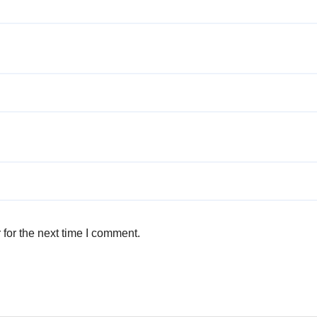
for the next time I comment.