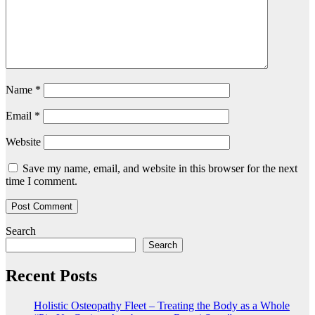
Name
*
Email
*
Website
Save my name, email, and website in this browser for the next
time I comment.
Search
Search
Recent Posts
Holistic Osteopathy Fleet – Treating the Body as a Whole