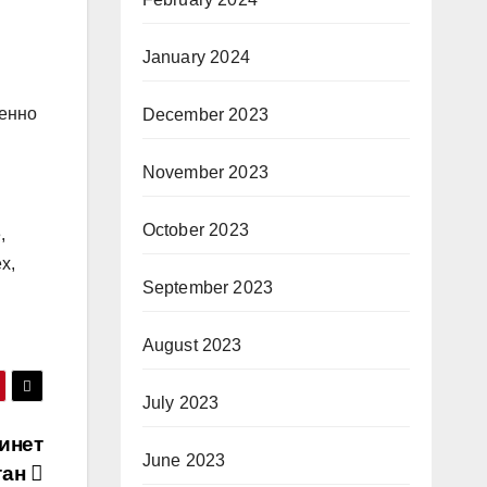
January 2024
бенно
December 2023
November 2023
October 2023
,
х,
September 2023
August 2023
July 2023
инет
June 2023
тан