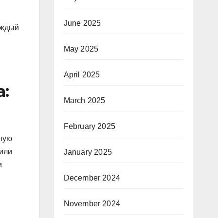
June 2025
аждый
May 2025
и
April 2025
a:
March 2025
February 2025
тную
 или
January 2025
и
December 2024
November 2024