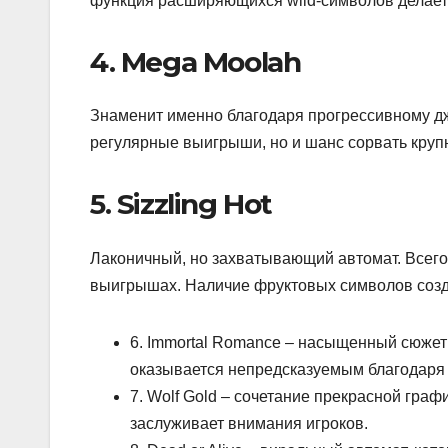
функция расширяющихся wild-символов делает
4. Mega Moolah
Знаменит именно благодаря прогрессивному дже
регулярные выигрыши, но и шанс сорвать крупн
5. Sizzling Hot
Лаконичный, но захватывающий автомат. Всего
выигрышах. Наличие фруктовых символов созд
6. Immortal Romance – насыщенный сюжет
оказывается непредсказуемым благодаря
7. Wolf Gold – сочетание прекрасной гра
заслуживает внимания игроков.