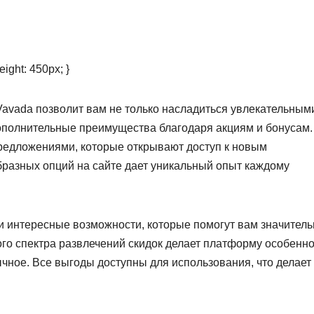
eight: 450px; }
avada позволит вам не только насладиться увлекательным
ополнительные преимущества благодаря акциям и бонусам.
едложениями, которые открывают доступ к новым
разных опций на сайте дает уникальный опыт каждому
 интересные возможности, которые помогут вам значитель
ого спектра развлечений скидок делает платформу особенн
ычное. Все выгоды доступны для использования, что делает